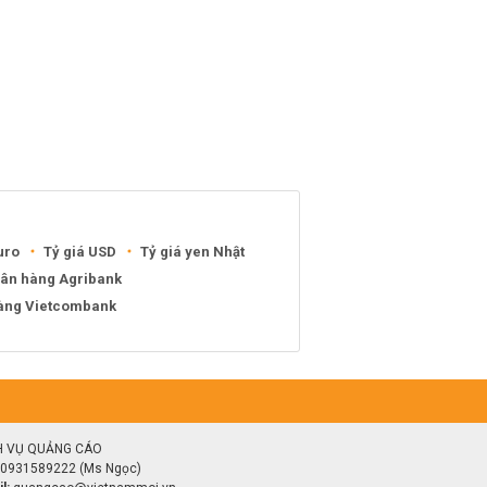
uro
Tỷ giá USD
Tỷ giá yen Nhật
gân hàng Agribank
hàng Vietcombank
H VỤ QUẢNG CÁO
0931589222 (Ms Ngọc)