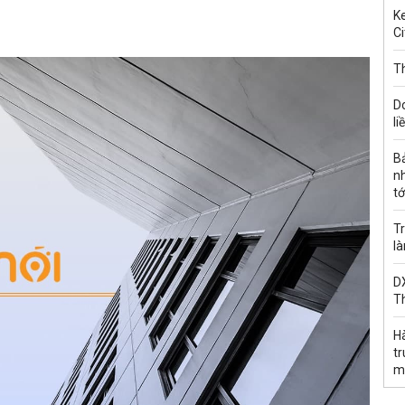
Ke
Ci
Th
D
li
B
n
tớ
Tr
l
DX
T
H
t
m