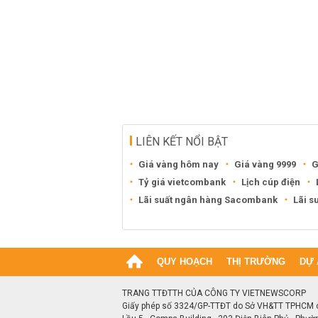
LIÊN KẾT NỔI BẬT
Giá vàng hôm nay
Giá vàng 9999
G
Tỷ giá vietcombank
Lịch cúp điện
Lãi suất ngân hàng Sacombank
Lãi s
QUY HOẠCH
THỊ TRƯỜNG
DỰ 
TRANG TTĐTTH CỦA CÔNG TY VIETNEWSCORP
Giấy phép số 3324/GP-TTĐT do Sở VH&TT TPHCM 