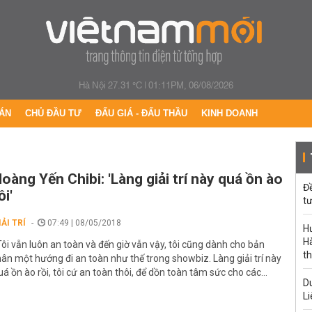
Hà Nội 27.31 °C
|
01:11PM, 06/08/2026
ÁN
CHỦ ĐẦU TƯ
ĐẤU GIÁ - ĐẤU THẦU
KINH DOANH
oàng Yến Chibi: 'Làng giải trí này quá ồn ào
Đ
ồi'
tư
IẢI TRÍ
07:49 | 08/05/2018
H
Hà
Tôi vẫn luôn an toàn và đến giờ vẫn vậy, tôi cũng dành cho bản
th
hân một hướng đi an toàn như thế trong showbiz. Làng giải trí này
uá ồn ào rồi, tôi cứ an toàn thôi, để dồn toàn tâm sức cho các...
Du
Li