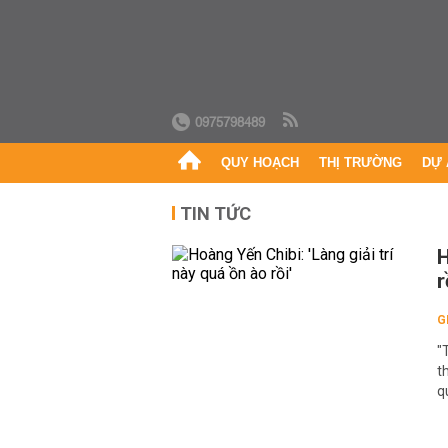
0975798489
QUY HOẠCH
THỊ TRƯỜNG
DỰ 
TIN TỨC
H
r
G
"
t
q