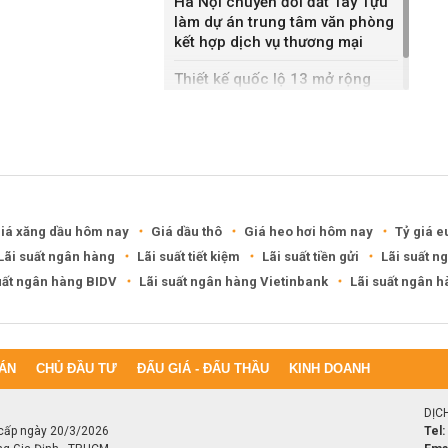
Hà Nội chuyển đổi đất Tây Tựu
làm dự án trung tâm văn phòng
kết hợp dịch vụ thương mại
Thiết kế quốc lộ 13 mở rộng
gần gấp ba lần
iá xăng dầu hôm nay
Giá dầu thô
Giá heo hơi hôm nay
Tỷ giá e
Lãi suất ngân hàng
Lãi suất tiết kiệm
Lãi suất tiền gửi
Lãi suất n
uất ngân hàng BIDV
Lãi suất ngân hàng Vietinbank
Lãi suất ngân 
ÁN
CHỦ ĐẦU TƯ
ĐẤU GIÁ - ĐẤU THẦU
KINH DOANH
DỊC
cấp ngày 20/3/2026
Tel: