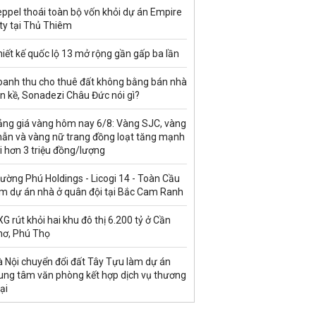
ppel thoái toàn bộ vốn khỏi dự án Empire
ty tại Thủ Thiêm
iết kế quốc lộ 13 mở rộng gần gấp ba lần
oanh thu cho thuê đất không bằng bán nhà
ền kề, Sonadezi Châu Đức nói gì?
ảng giá vàng hôm nay 6/8: Vàng SJC, vàng
hẫn và vàng nữ trang đồng loạt tăng mạnh
i hơn 3 triệu đồng/lượng
ường Phú Holdings - Licogi 14 - Toàn Cầu
àm dự án nhà ở quân đội tại Bắc Cam Ranh
G rút khỏi hai khu đô thị 6.200 tỷ ở Cần
hơ, Phú Thọ
à Nội chuyển đổi đất Tây Tựu làm dự án
rung tâm văn phòng kết hợp dịch vụ thương
ại