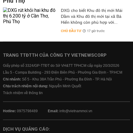
Phú Thọ
DXG cho biết Khu đô thị mới Mái
Dầm và Khu đô thị mới tại xã Bá
Hiến không còn phù hợp với...
CHỦ ĐẦU TƯ
17 giờ trước
TRANG TTĐTTH CỦA CÔNG TY VIETNEWSCORP
Giấy phép số 3324/GP-TTĐT do Sở VH&TT TPHCM cấp ngày 20/3/2026
Lầu 5 - Compa Building - 293 Điện Biên Phủ - Phường Gia Định - TP.HCM
Chi nhánh:
Số 5 - Khu 38A Trần Phú - Phường Ba Đình - TP. Hà Nội
Chịu trách nhiệm nội dung:
Nguyễn Minh Quyết
Trách nhiệm về thông tin
Hotline:
0975798489
Email:
info@vietnammoi.vn
DỊCH VỤ QUẢNG CÁO: