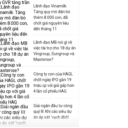
Lãnh đạo Vinamilk:
Tăng quy mô đàn bò
thêm 8.000 con, đã
chốt giá nguyên liệu
đến tháng 11
Lãnh đạo MB nói gì về
việc tài trợ cho 18 dự án
Vingroup, Sungroup và
Masterise?
Công ty con của HAGL
chốt ngày IPO gần 19
triệu cp với giá gấp hơn
4 lần cổ phiếu HAG
Giải ngân đầu tư công
quý III: Khi các siêu dự
án áp sát 'vạch đích'