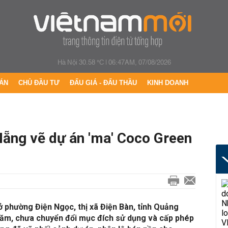
Hà Nội 30.58 °C
|
06:47AM, 07/08/2026
ÁN
CHỦ ĐẦU TƯ
ĐẤU GIÁ - ĐẤU THẦU
KINH DOANH
ẵng vẽ dự án 'ma' Coco Green
phường Điện Ngọc, thị xã Điện Bàn, tỉnh Quảng
 năm, chưa chuyển đổi mục đích sử dụng và cấp phép