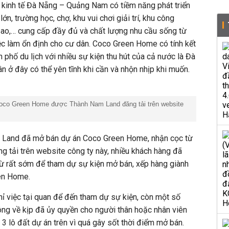
 kinh tế Đà Nẵng – Quảng Nam có tiềm năng phát triển
lớn, trường học, chợ, khu vui chơi giải trí, khu công
sao,… cung cấp đầy đủ và chất lượng nhu cầu sống từ
việc làm ổn định cho cư dân. Coco Green Home có tính kết
 phố du lịch với nhiều sự kiện thu hút của cả nước là Đà
n ở đây có thể yên tĩnh khi cần và nhộn nhịp khi muốn.
Coco Green Home được Thành Nam Land đăng tải trên website
Land đã mở bán dự án Coco Green Home, nhận cọc từ
ng tải trên website công ty này, nhiều khách hàng đã
ừ rất sớm để tham dự sự kiện mở bán, xếp hàng giành
en Home.
ỉ việc tại quan để đến tham dự sự kiện, còn một số
ông về kịp đã ủy quyền cho người thân hoặc nhân viên
 lô đất dự án trên vì quá gây sốt thời điểm mở bán.