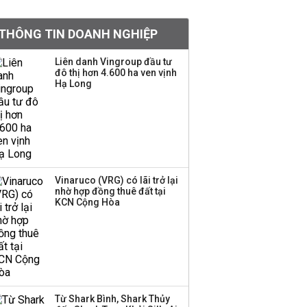
Việt Nam muốn phát
THÔNG TIN DOANH NGHIỆP
triển quỹ hưu trí: Từ tiết
kiệm gia đình thành
Liên danh Vingroup đầu tư
nguồn cấp vốn dài hạn
đô thị hơn 4.600 ha ven vịnh
và kinh nghiệm từ
Hạ Long
Malaysia
Quy mô quỹ PYN Elite
giảm hơn 2.100 tỷ đồng
sau tháng 7 ‘tồi tệ’
Vinaruco (VRG) có lãi trở lại
nhờ hợp đồng thuê đất tại
Iran xem xét cấm tàu
KCN Cộng Hòa
Mỹ qua eo biển
Hormuz, giá dầu bật
tăng trở lại
Thành viên HĐQT
VPBankS xin từ nhiệm
Từ Shark Bình, Shark Thủy