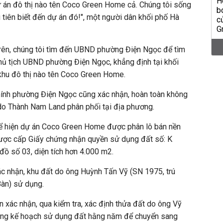
ự án đô thị nào tên Coco Green Home cả. Chúng tôi sống
 tiên biết đến dự án đó!", một người dân khối phố Hà
trên, chúng tôi tìm đến UBND phường Điện Ngọc để tìm
hủ tịch UBND phường Điện Ngọc, khẳng định tại khối
hu đô thị nào tên Coco Green Home.
hính phường Điện Ngọc cũng xác nhận, hoàn toàn không
o Thành Nam Land phân phối tại địa phương.
thể hiện dự án Coco Green Home được phân lô bán nền
được cấp Giấy chứng nhận quyền sử dụng đất số: K
đồ số 03, diện tích hơn 4.000 m2.
ác nhận, khu đất do ông Huỳnh Tấn Vỹ (SN 1975, trú
Bàn) sử dụng.
xác nhận, qua kiểm tra, xác định thửa đất do ông Vỹ
rong kế hoạch sử dụng đất hằng năm để chuyển sang