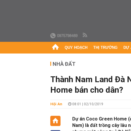
0975798489
QUY HOẠCH
THỊ TRƯỜNG
DỰ 
NHÀ ĐẤT
Thành Nam Land Đà N
Home bán cho dân?
Hội An
08:01 | 02/10/2019
Dự án Coco Green Home (ở 
Nam) là đất trồng cây lâu