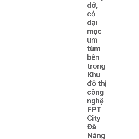
dở,
cỏ
dại
mọc
um
tùm
bên
trong
Khu
đô thị
công
nghệ
FPT
City
Đà
Nẵng