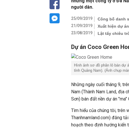
nhưng một công ty ở Đà Nẵn
người dân.
25/09/2019
Công bố danh s
21/09/2019
Xuất hiện dự án
23/08/2019
Lật tẩy chiêu tr
Dự án Coco Green Hom
Hình ảnh sơ đồ phân lô bán dự 
tỉnh Quảng Nam). (Ảnh chụp màn
Những ngày cuối tháng 9, tr
Nam (Thành Nam Land, địa c
Sơn) bán đất nền dự án "ma
Tìm hiểu của chúng tôi, trên
Thanhnamland.com) đăng tải 
hoạch theo định hướng kiến 