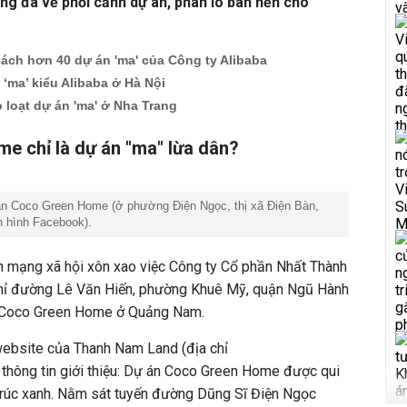
g đã vẽ phối cảnh dự án, phân lô bán nền cho
ách hơn 40 dự án 'ma' của Công ty Alibaba
 ‘ma’ kiểu Alibaba ở Hà Nội
ò loạt dự án 'ma' ở Nha Trang
e chỉ là dự án "ma" lừa dân?
án Coco Green Home (ở phường Điện Ngọc, thị xã Điện Bàn,
 hình Facebook).
ên mạng xã hội xôn xao việc Công ty Cổ phần Nhất Thành
hỉ đường Lê Văn Hiến, phường Khuê Mỹ, quận Ngũ Hành
" Coco Green Home ở Quảng Nam.
 website của Thanh Nam Land (địa chỉ
thông tin giới thiệu: Dự án Coco Green Home được qui
trúc xanh. Nằm sát tuyến đường Dũng Sĩ Điện Ngọc