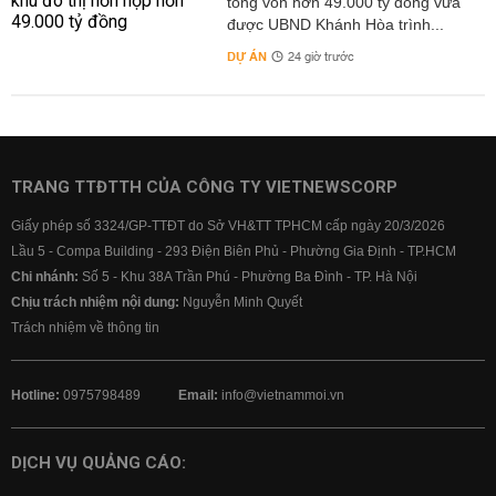
tổng vốn hơn 49.000 tỷ đồng vừa
được UBND Khánh Hòa trình...
DỰ ÁN
24 giờ trước
TRANG TTĐTTH CỦA CÔNG TY VIETNEWSCORP
Giấy phép số 3324/GP-TTĐT do Sở VH&TT TPHCM cấp ngày 20/3/2026
Lầu 5 - Compa Building - 293 Điện Biên Phủ - Phường Gia Định - TP.HCM
Chi nhánh:
Số 5 - Khu 38A Trần Phú - Phường Ba Đình - TP. Hà Nội
Chịu trách nhiệm nội dung:
Nguyễn Minh Quyết
Trách nhiệm về thông tin
Hotline:
0975798489
Email:
info@vietnammoi.vn
DỊCH VỤ QUẢNG CÁO: