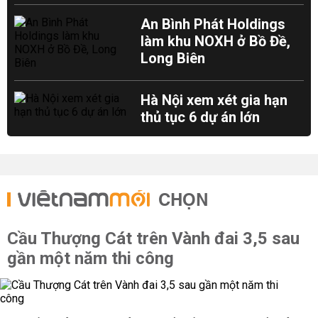
An Bình Phát Holdings
làm khu NOXH ở Bồ Đề,
Long Biên
Hà Nội xem xét gia hạn
thủ tục 6 dự án lớn
CHỌN
Cầu Thượng Cát trên Vành đai 3,5 sau
gần một năm thi công