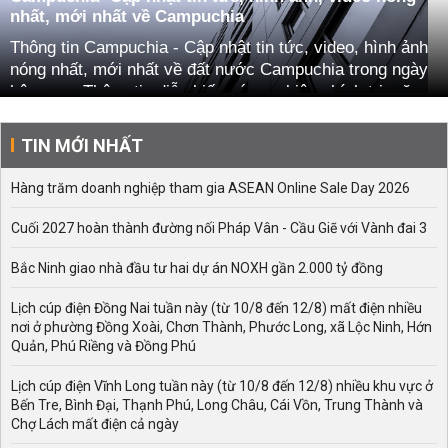
nhất, mới nhất về Campuchia
Thông tin Campuchia - Cập nhật tin tức, video, hình ảnh
nóng nhất, mới nhất về đất nước Campuchia trong ngày
hôm nay. Thông tin diễn biến các sự kiện chính trị, văn
hóa, du lịch, kinh tế của xứ sở chùa Vàng.
TIN MỚI NHẤT
Hàng trăm doanh nghiệp tham gia ASEAN Online Sale Day 2026
Cuối 2027 hoàn thành đường nối Pháp Vân - Cầu Giẽ với Vành đai 3
Bắc Ninh giao nhà đầu tư hai dự án NOXH gần 2.000 tỷ đồng
Lịch cúp điện Đồng Nai tuần này (từ 10/8 đến 12/8) mất điện nhiều
nơi ở phường Đồng Xoài, Chơn Thành, Phước Long, xã Lộc Ninh, Hớn
Quản, Phú Riềng và Đồng Phú
Lịch cúp điện Vĩnh Long tuần này (từ 10/8 đến 12/8) nhiều khu vực ở
Bến Tre, Bình Đại, Thạnh Phú, Long Châu, Cái Vồn, Trung Thành và
Chợ Lách mất điện cả ngày