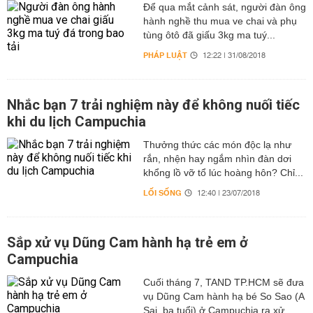
Để qua mắt cảnh sát, người đàn ông
hành nghề thu mua ve chai và phụ
tùng ôtô đã giấu 3kg ma tuý...
PHÁP LUẬT
12:22 | 31/08/2018
Nhắc bạn 7 trải nghiệm này để không nuối tiếc
khi du lịch Campuchia
Thưởng thức các món độc lạ như
rắn, nhện hay ngắm nhìn đàn dơi
khổng lồ vỡ tổ lúc hoàng hôn? Chỉ...
LỐI SỐNG
12:40 | 23/07/2018
Sắp xử vụ Dũng Cam hành hạ trẻ em ở
Campuchia
Cuối tháng 7, TAND TP.HCM sẽ đưa
vụ Dũng Cam hành hạ bé So Sao (A
Sai, ba tuổi) ở Campuchia ra xử...