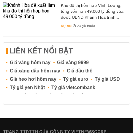
Khu đô thị hỗn hợp Vĩnh Lương,
tổng vốn hơn 49.000 tỷ đồng vừa
được UBND Khánh Hòa trình...
DỰ ÁN
23 giờ trước
LIÊN KẾT NỔI BẬT
Giá vàng hôm nay
Giá vàng 9999
Giá xăng dầu hôm nay
Giá dầu thô
Giá heo hơi hôm nay
Tỷ giá euro
Tỷ giá USD
Tỷ giá yen Nhật
Tỷ giá vietcombank
Lịch cúp điện
Lãi suất ngân hàng
Lãi suất tiết kiệm
Lãi suất tiền gửi
Lãi suất ngân hàng Agribank
Lãi suất ngân hàng Sacombank
Lãi suất ngân hàng BIDV
TRANG TTĐTTH CỦA CÔNG TY VIETNEWSCORP