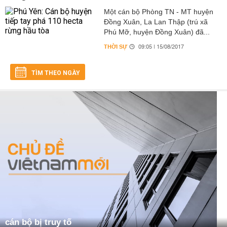
Một cán bộ Phòng TN - MT huyện
Đồng Xuân, La Lan Thập (trú xã
Phú Mỡ, huyện Đồng Xuân) đã...
THỜI SỰ
09:05 | 15/08/2017
TÌM THEO NGÀY
cán bộ bị truy tố