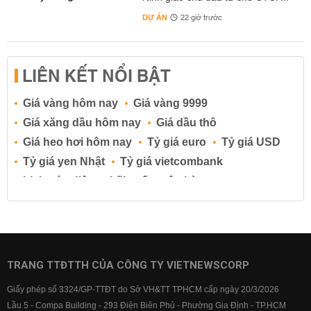
DỰ ÁN
22 giờ trước
LIÊN KẾT NỔI BẬT
Giá vàng hôm nay
Giá vàng 9999
Giá xăng dầu hôm nay
Giá dầu thô
Giá heo hơi hôm nay
Tỷ giá euro
Tỷ giá USD
Tỷ giá yen Nhật
Tỷ giá vietcombank
Lịch cúp điện
Lãi suất ngân hàng
Lãi suất tiết kiệm
Lãi suất tiền gửi
Lãi suất ngân hàng Agribank
Lãi suất ngân hàng Sacombank
Lãi suất ngân hàng BIDV
TRANG TTĐTTH CỦA CÔNG TY VIETNEWSCORP
Lãi suất ngân hàng Vietinbank
Giấy phép số 3324/GP-TTĐT do Sở VH&TT TPHCM cấp ngày 20/3/2026
Lãi suất ngân hàng Vietcombank
Lầu 5 - Compa Building - 293 Điện Biên Phủ - Phường Gia Định - TP.HCM