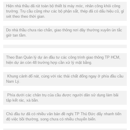
Hiện nhà thầu đã rút toàn bộ thiết bị máy móc, nhân công khỏi công
trường. Trụ cầu cũng như các bộ phận sắt, thép đã có dấu hiệu cũ, gỉ
sét theo theo thời gian.
Do nhà thầu chưa rào chắn, giao thông nơi đây thường xuyên ùn tắc
giờ tan tầm.
Theo Ban Quản lý dự án đầu tư các công trình giao thông TP HCM,
hiện dự án còn 48 trường hợp cần xử lý mặt bằng.
Khung cảnh đổ nát, cùng với rác thải chất đống ngay ở phía đầu cầu
Nam Lý.
Phía dưới các chân trụ của cầu được người dân sử dụng làm bãi
tập kết rác, xà bần.
Chủ đầu tư đã có nhiều văn bản đề nghị TP Thủ Đức đẩy nhanh tiến
độ việc bồi thường, song chưa có nhiều chuyển biến.