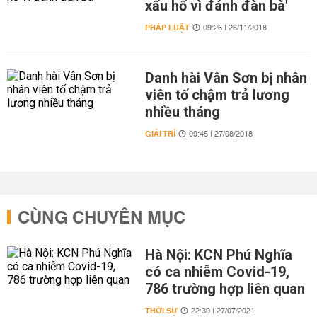
xấu hổ vì đánh đàn bà'
PHÁP LUẬT
09:26 | 26/11/2018
Danh hài Vân Sơn bị nhân
viên tố chậm trả lương
nhiều tháng
GIẢI TRÍ
09:45 | 27/08/2018
CÙNG CHUYÊN MỤC
Hà Nội: KCN Phú Nghĩa
có ca nhiễm Covid-19,
786 trường hợp liên quan
THỜI SỰ
22:30 | 27/07/2021