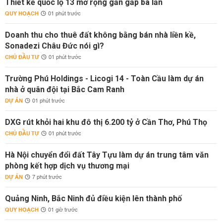
Thiết kế quốc lộ 13 mở rộng gần gấp ba lần
QUY HOẠCH
01 phút trước
Doanh thu cho thuê đất không bằng bán nhà liền kề,
Sonadezi Châu Đức nói gì?
CHỦ ĐẦU TƯ
01 phút trước
Trường Phú Holdings - Licogi 14 - Toàn Cầu làm dự án
nhà ở quân đội tại Bắc Cam Ranh
DỰ ÁN
01 phút trước
DXG rút khỏi hai khu đô thị 6.200 tỷ ở Cần Thơ, Phú Thọ
CHỦ ĐẦU TƯ
01 phút trước
Hà Nội chuyển đổi đất Tây Tựu làm dự án trung tâm văn
phòng kết hợp dịch vụ thương mại
DỰ ÁN
7 phút trước
Quảng Ninh, Bắc Ninh đủ điều kiện lên thành phố
QUY HOẠCH
01 giờ trước