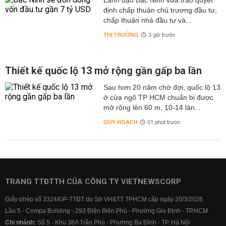
Lãnh đạo Bắc Ninh vừa trao quyết
định chấp thuận chủ trương đầu tư,
chấp thuận nhà đầu tư và...
THỊ TRƯỜNG
3 giờ trước
Thiết kế quốc lộ 13 mở rộng gần gấp ba lần
Sau hơn 20 năm chờ đợi, quốc lộ 13
ở cửa ngõ TP HCM chuẩn bị được
mở rộng lên 60 m, 10-14 làn...
QUY HOẠCH
01 phút trước
TRANG TTĐTTH CỦA CÔNG TY VIETNEWSCORP
Giấy phép số 3324/GP-TTĐT do Sở VH&TT TPHCM cấp ngày 20/3/2026
Lầu 5 - Compa Building - 293 Điện Biên Phủ - Phường Gia Định - TP.HCM
Chi nhánh:
Số 5 - Khu 38A Trần Phú - Phường Ba Đình - TP. Hà Nội