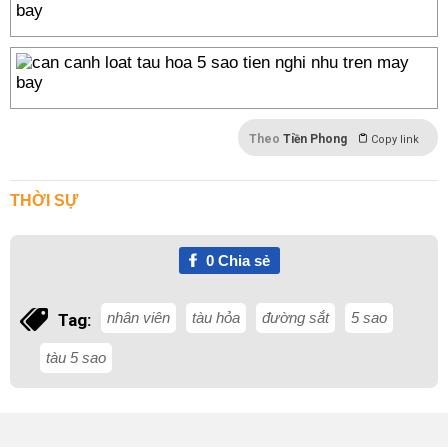
Theo
Tiền Phong
Copy link
THỜI SỰ
0
Chia sẻ
nhân viên
tàu hỏa
đường sắt
5 sao
Tag:
tàu 5 sao