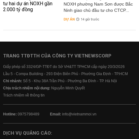
NOXH phường Nam Sơn được Bắc
Ninh giao chủ đầu tư cho CTCP...
DỰ ÁN
14 giờ trước
TRANG TTĐTTH CỦA CÔNG TY VIETNEWSCORP
Giấy phép số 3324/GP-TTĐT do Sở VH&TT TPHCM cấp ngày 20/3/2026
Lầu 5 - Compa Building - 293 Điện Biên Phủ - Phường Gia Định - TP.HCM
Chi nhánh:
Số 5 - Khu 38A Trần Phú - Phường Ba Đình - TP. Hà Nội
Chịu trách nhiệm nội dung:
Nguyễn Minh Quyết
Trách nhiệm về thông tin
Hotline:
0975798489
Email:
info@vietnammoi.vn
DỊCH VỤ QUẢNG CÁO: