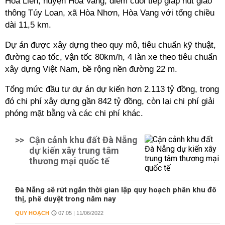
Hòa Liên, huyện Hòa Vang; điểm cuối tiếp giáp nút giao
thông Túy Loan, xã Hòa Nhơn, Hòa Vang với tổng chiều
dài 11,5 km.
Dự án được xây dựng theo quy mô, tiêu chuẩn kỹ thuật,
đường cao tốc, vận tốc 80km/h, 4 làn xe theo tiêu chuẩn
xây dựng Việt Nam, bề rộng nền đường 22 m.
Tổng mức đầu tư dự án dự kiến hơn 2.113 tỷ đồng, trong
đó chi phí xây dựng gần 842 tỷ đồng, còn lại chi phí giải
phóng mặt bằng và các chi phí khác.
>>
Cận cảnh khu đất Đà Nẵng
dự kiến xây trung tâm
thương mại quốc tế
Đà Nẵng sẽ rút ngắn thời gian lập quy hoạch phân khu đô
thị, phê duyệt trong năm nay
QUY HOẠCH
07:05 | 11/06/2022