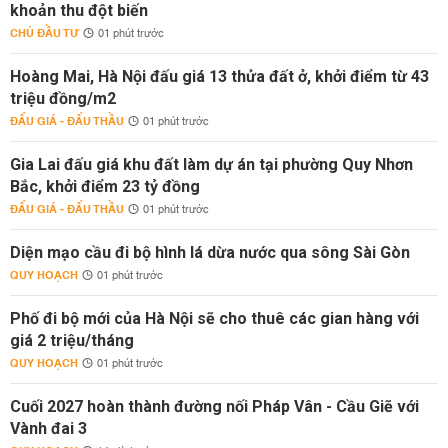
khoản thu đột biến
CHỦ ĐẦU TƯ
01 phút trước
Hoàng Mai, Hà Nội đấu giá 13 thửa đất ở, khởi điểm từ 43
triệu đồng/m2
ĐẤU GIÁ - ĐẤU THẦU
01 phút trước
Gia Lai đấu giá khu đất làm dự án tại phường Quy Nhơn
Bắc, khởi điểm 23 tỷ đồng
ĐẤU GIÁ - ĐẤU THẦU
01 phút trước
Diện mạo cầu đi bộ hình lá dừa nước qua sông Sài Gòn
QUY HOẠCH
01 phút trước
Phố đi bộ mới của Hà Nội sẽ cho thuê các gian hàng với
giá 2 triệu/tháng
QUY HOẠCH
01 phút trước
Cuối 2027 hoàn thành đường nối Pháp Vân - Cầu Giẽ với
Vành đai 3