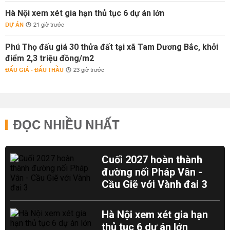
Hà Nội xem xét gia hạn thủ tục 6 dự án lớn
DỰ ÁN
21 giờ trước
Phú Thọ đấu giá 30 thửa đất tại xã Tam Dương Bắc, khởi
điểm 2,3 triệu đồng/m2
ĐẤU GIÁ - ĐẤU THẦU
23 giờ trước
ĐỌC NHIỀU NHẤT
Cuối 2027 hoàn thành
đường nối Pháp Vân -
Cầu Giẽ với Vành đai 3
Hà Nội xem xét gia hạn
thủ tục 6 dự án lớn