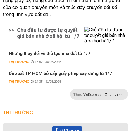
nặng giấy tờ, nâng cao trách nhiệm thẩm định thực tế
của cơ quan chuyên môn và thúc đẩy chuyển đổi số
trong lĩnh vực đất đai.
>>
Chủ đầu tư được tự quyết
giá bán nhà ở xã hội từ 1/7
Những thay đổi về thủ tục nhà đất từ 1/7
THỊ TRƯỜNG
16:52 | 30/06/2025
Đề xuất TP HCM bỏ cấp giấy phép xây dựng từ 1/7
THỊ TRƯỜNG
14:35 | 31/05/2025
Theo
VnExpress
Copy link
THỊ TRƯỜNG
0
Chia sẻ