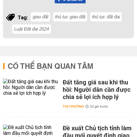
giao đất
thủ tục giao đất
thủ tục đất đai
Tag:
Luật Đất đai 2024
CÓ THỂ BẠN QUAN TÂM
Đất tăng giá sau khi thu
hồi: Người dân cần được
chia sẻ lợi ích hợp lý
THỊ TRƯỜNG
23 giờ trước
Đề xuất Chủ tịch tỉnh làm
đầu mối quyết định giao