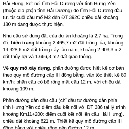
Hải Hưng, kết nối tỉnh Hải Dương với tỉnh Hưng Yên
(thuộc địa phận tỉnh Hải Dương) do tỉnh Hải Dương đầu
tư, từ cuối cầu mố M2 đến ĐT 392C chiều dài khoảng
180 m đang được thực hiện.
Nhu cầu sử dụng đất của dự án khoảng là 2,7 ha. Trong
đó,
hiện trạng
khoảng 2.465,7 m2 đất trồng lúa, khoảng
19.928,6 m2 đất trồng cây lâu năm, khoảng 2.903,3 m2
đất thủy lợi và 1.666,3 m2 đất giao thông.
Về
quy mô xây dựng
, phần đường được hiết kế cơ bản
theo quy mô đường cấp III đồng bằng, vận tốc thiết kế 80
km/h; phần cầu có bề rộng mặt cầu 12 m, với chiều dài
khoảng 109 m.
Phần đường dẫn đầu cầu (chỉ đầu tư đường dẫn phía
tỉnh Hưng Yên có điểm đầu kết nối với ĐT 386 tại lý trình
khoảng Km11+200; điểm cuối kết nối lên cầu Hải Hưng),
chiều dài khoảng 621 m. Thiết kế quy mô đường cấp III
đồng bằng với chiều rộng nền đường 12 m.