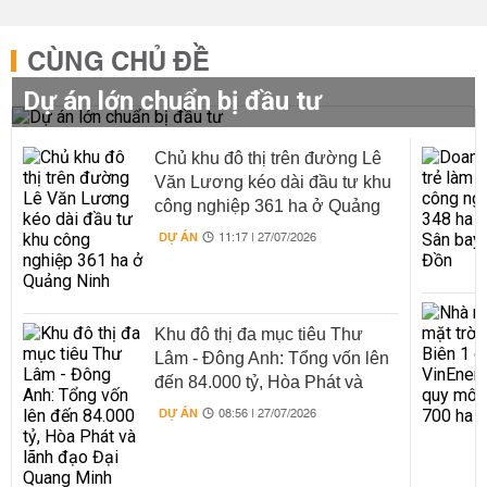
CÙNG CHỦ ĐỀ
Dự án lớn chuẩn bị đầu tư
Chủ khu đô thị trên đường Lê
Văn Lương kéo dài đầu tư khu
công nghiệp 361 ha ở Quảng
Ninh
DỰ ÁN
11:17 | 27/07/2026
Khu đô thị đa mục tiêu Thư
Lâm - Đông Anh: Tổng vốn lên
đến 84.000 tỷ, Hòa Phát và
lãnh đạo Đại Quang Minh cùng
DỰ ÁN
08:56 | 27/07/2026
tham gia