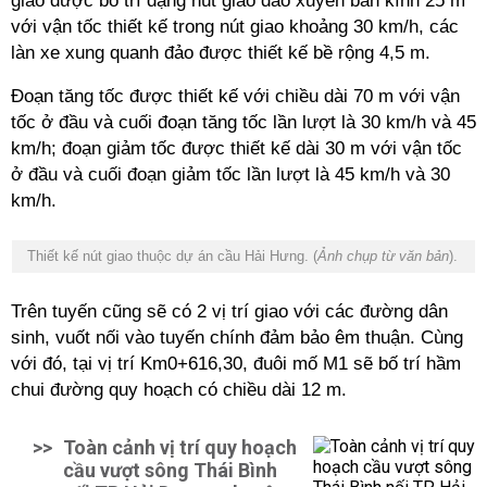
giao được bố trí dạng nút giao đảo xuyến bán kính 25 m
với vận tốc thiết kế trong nút giao khoảng 30 km/h, các
làn xe xung quanh đảo được thiết kế bề rộng 4,5 m.
Đoạn tăng tốc được thiết kế với chiều dài 70 m với vận
tốc ở đầu và cuối đoạn tăng tốc lần lượt là 30 km/h và 45
km/h; đoạn giảm tốc được thiết kế dài 30 m với vận tốc
ở đầu và cuối đoạn giảm tốc lần lượt là 45 km/h và 30
km/h.
Thiết kế nút giao thuộc dự án cầu Hải Hưng. (
Ảnh chụp từ văn bản
).
Trên tuyến cũng sẽ có 2 vị trí giao với các đường dân
sinh, vuốt nối vào tuyến chính đảm bảo êm thuận. Cùng
với đó, tại vị trí Km0+616,30, đuôi mố M1 sẽ bố trí hầm
chui đường quy hoạch có chiều dài 12 m.
>>
Toàn cảnh vị trí quy hoạch
cầu vượt sông Thái Bình