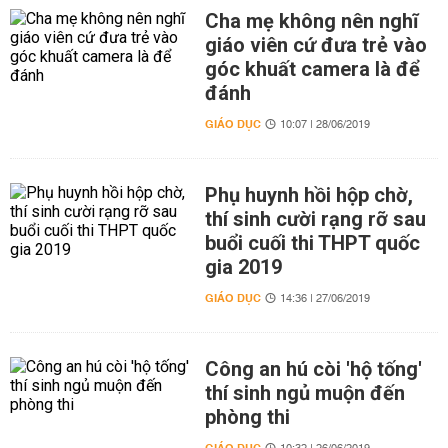
Cha mẹ không nên nghĩ
giáo viên cứ đưa trẻ vào
góc khuất camera là để
đánh
GIÁO DỤC
10:07 | 28/06/2019
Phụ huynh hồi hộp chờ,
thí sinh cười rạng rỡ sau
buổi cuối thi THPT quốc
gia 2019
GIÁO DỤC
14:36 | 27/06/2019
Công an hú còi 'hộ tống'
thí sinh ngủ muộn đến
phòng thi