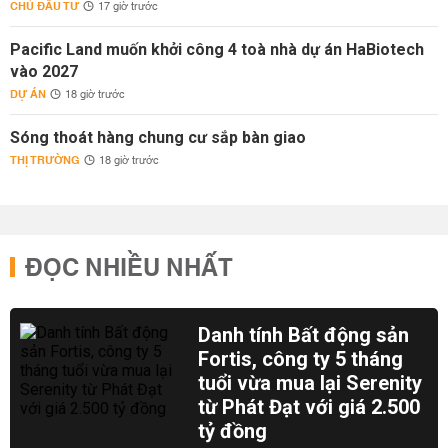
CHỦ ĐẦU TƯ
17 giờ trước
Pacific Land muốn khởi công 4 toà nhà dự án HaBiotech
vào 2027
DỰ ÁN
18 giờ trước
Sóng thoát hàng chung cư sắp bàn giao
THỊ TRƯỜNG
18 giờ trước
ĐỌC NHIỀU NHẤT
Danh tính Bất động sản
Fortis, công ty 5 tháng
tuổi vừa mua lại Serenity
từ Phát Đạt với giá 2.500
tỷ đồng