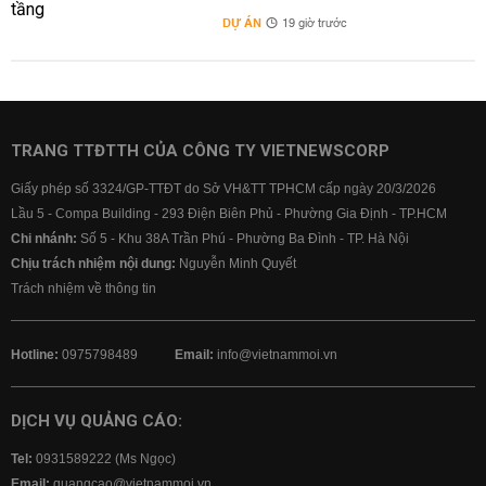
DỰ ÁN
19 giờ trước
TRANG TTĐTTH CỦA CÔNG TY VIETNEWSCORP
Giấy phép số 3324/GP-TTĐT do Sở VH&TT TPHCM cấp ngày 20/3/2026
Lầu 5 - Compa Building - 293 Điện Biên Phủ - Phường Gia Định - TP.HCM
Chi nhánh:
Số 5 - Khu 38A Trần Phú - Phường Ba Đình - TP. Hà Nội
Chịu trách nhiệm nội dung:
Nguyễn Minh Quyết
Trách nhiệm về thông tin
Hotline:
0975798489
Email:
info@vietnammoi.vn
DỊCH VỤ QUẢNG CÁO:
Tel:
0931589222 (Ms Ngọc)
Email:
quangcao@vietnammoi.vn