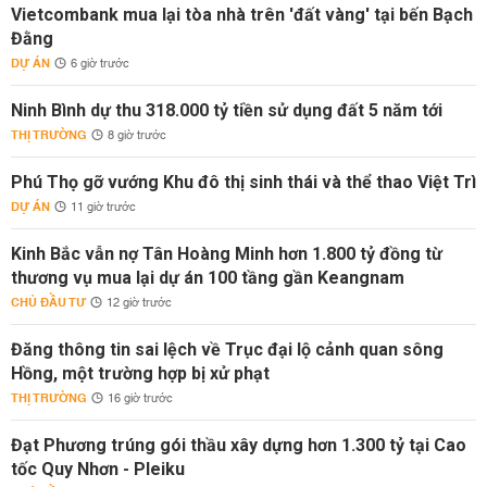
Vietcombank mua lại tòa nhà trên 'đất vàng' tại bến Bạch
Đằng
DỰ ÁN
6 giờ trước
Ninh Bình dự thu 318.000 tỷ tiền sử dụng đất 5 năm tới
THỊ TRƯỜNG
8 giờ trước
Phú Thọ gỡ vướng Khu đô thị sinh thái và thể thao Việt Trì
DỰ ÁN
11 giờ trước
Kinh Bắc vẫn nợ Tân Hoàng Minh hơn 1.800 tỷ đồng từ
thương vụ mua lại dự án 100 tầng gần Keangnam
CHỦ ĐẦU TƯ
12 giờ trước
Đăng thông tin sai lệch về Trục đại lộ cảnh quan sông
Hồng, một trường hợp bị xử phạt
THỊ TRƯỜNG
16 giờ trước
Đạt Phương trúng gói thầu xây dựng hơn 1.300 tỷ tại Cao
tốc Quy Nhơn - Pleiku