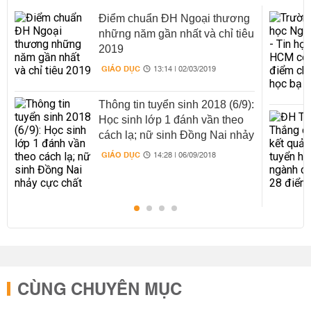
Điểm chuẩn ĐH Ngoại thương
những năm gần nhất và chỉ tiêu
2019
GIÁO DỤC
13:14 | 02/03/2019
Thông tin tuyển sinh 2018 (6/9):
Học sinh lớp 1 đánh vần theo
cách lạ; nữ sinh Đồng Nai nhảy
cực chất
GIÁO DỤC
14:28 | 06/09/2018
CÙNG CHUYÊN MỤC