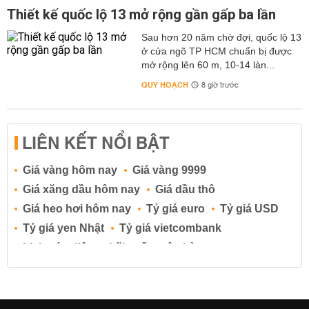
Thiết kế quốc lộ 13 mở rộng gần gấp ba lần
Sau hơn 20 năm chờ đợi, quốc lộ 13
ở cửa ngõ TP HCM chuẩn bị được
mở rộng lên 60 m, 10-14 làn...
QUY HOẠCH
8 giờ trước
LIÊN KẾT NỔI BẬT
Giá vàng hôm nay
Giá vàng 9999
Giá xăng dầu hôm nay
Giá dầu thô
Giá heo hơi hôm nay
Tỷ giá euro
Tỷ giá USD
Tỷ giá yen Nhật
Tỷ giá vietcombank
Lịch cúp điện
Lãi suất ngân hàng
Lãi suất tiết kiệm
Lãi suất tiền gửi
Lãi suất ngân hàng Agribank
Lãi suất ngân hàng Sacombank