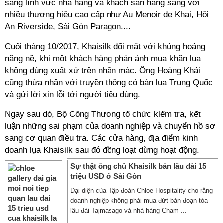
sang lĩnh vực nhà hàng và khách sạn hạng sang với
nhiều thương hiệu cao cấp như Au Menoir de Khai, Hội
An Riverside, Sài Gòn Paragon....
Cuối tháng 10/2017, Khaisilk đối mặt với khủng hoảng
nặng nề, khi một khách hàng phản ánh mua khăn lụa
không đúng xuất xứ trên nhãn mác. Ông Hoàng Khải
cũng thừa nhận với truyền thông có bán lụa Trung Quốc
và gửi lời xin lỗi tới người tiêu dùng.
Ngay sau đó, Bộ Công Thương tổ chức kiểm tra, kết
luận những sai phạm của doanh nghiệp và chuyển hồ sơ
sang cơ quan điều tra. Các cửa hàng, địa điểm kinh
doanh lụa Khaisilk sau đó đồng loạt dừng hoạt động.
Sự thật ông chủ Khaisilk bán lâu đài 15
triệu USD ở Sài Gòn
Đại diện của Tập đoàn Chloe Hospitality cho rằng
doanh nghiệp không phải mua đứt bán đoạn tòa
lâu đài Tajmasago và nhà hàng Cham ...