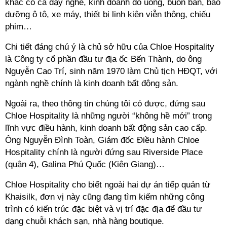
khác có cả dạy nghề, kinh doanh đồ uống, buôn bán, bảo
dưỡng ô tô, xe máy, thiết bị linh kiện viễn thông, chiếu
phim…
Chi tiết đáng chú ý là chủ sở hữu của Chloe Hospitality
là Công ty cổ phần đầu tư địa ốc Bến Thành, do ông
Nguyễn Cao Trí, sinh năm 1970 làm Chủ tịch HĐQT, với
ngành nghề chính là kinh doanh bất động sản.
Ngoài ra, theo thông tin chúng tôi có được, đứng sau
Chloe Hospitality là những người “không hề mới” trong
lĩnh vực điều hành, kinh doanh bất động sản cao cấp.
Ông Nguyễn Đình Toàn, Giám đốc Điều hành Chloe
Hospitality chính là người đứng sau Riverside Place
(quận 4), Galina Phú Quốc (Kiên Giang)…
Chloe Hospitality cho biết ngoài hai dự án tiếp quản từ
Khaisilk, đơn vị này cũng đang tìm kiếm những công
trình có kiến trúc đặc biệt và vị trí đặc địa để đầu tư
dạng chuỗi khách sạn, nhà hàng boutique.