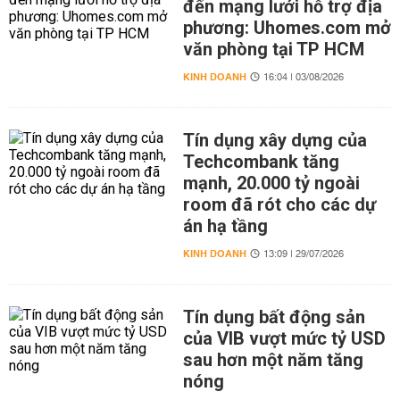
đến mạng lưới hỗ trợ địa
phương: Uhomes.com mở
văn phòng tại TP HCM
KINH DOANH
16:04 | 03/08/2026
Tín dụng xây dựng của
Techcombank tăng
mạnh, 20.000 tỷ ngoài
room đã rót cho các dự
án hạ tầng
KINH DOANH
13:09 | 29/07/2026
Tín dụng bất động sản
của VIB vượt mức tỷ USD
sau hơn một năm tăng
nóng