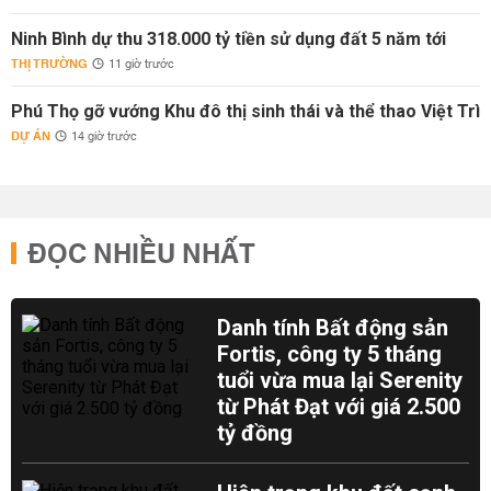
Ninh Bình dự thu 318.000 tỷ tiền sử dụng đất 5 năm tới
THỊ TRƯỜNG
11 giờ trước
Phú Thọ gỡ vướng Khu đô thị sinh thái và thể thao Việt Trì
DỰ ÁN
14 giờ trước
ĐỌC NHIỀU NHẤT
Danh tính Bất động sản
Fortis, công ty 5 tháng
tuổi vừa mua lại Serenity
từ Phát Đạt với giá 2.500
tỷ đồng