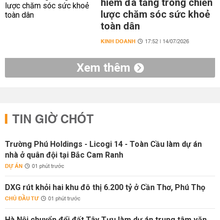
hiểm đa tầng trong chiến
lược chăm sóc sức khoẻ
toàn dân
KINH DOANH
17:52 | 14/07/2026
Xem thêm
TIN GIỜ CHÓT
Trường Phú Holdings - Licogi 14 - Toàn Cầu làm dự án
nhà ở quân đội tại Bắc Cam Ranh
DỰ ÁN
01 phút trước
DXG rút khỏi hai khu đô thị 6.200 tỷ ở Cần Thơ, Phú Thọ
CHỦ ĐẦU TƯ
01 phút trước
Hà Nội chuyển đổi đất Tây Tựu làm dự án trung tâm văn