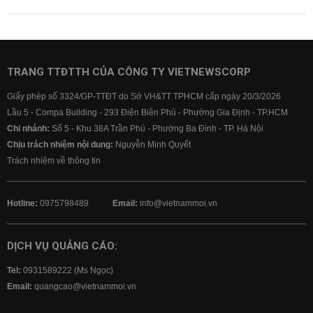
TRANG TTĐTTH CỦA CÔNG TY VIETNEWSCORP
Giấy phép số 3324/GP-TTĐT do Sở VH&TT TPHCM cấp ngày 20/3/2026
Lầu 5 - Compa Building - 293 Điện Biên Phủ - Phường Gia Định - TP.HCM
Chi nhánh:
Số 5 - Khu 38A Trần Phú - Phường Ba Đình - TP. Hà Nội
Chịu trách nhiệm nội dung:
Nguyễn Minh Quyết
Trách nhiệm về thông tin
Hotline:
0975798489
Email:
info@vietnammoi.vn
DỊCH VỤ QUẢNG CÁO:
Tel:
0931589222 (Ms Ngọc)
Email:
quangcao@vietnammoi.vn