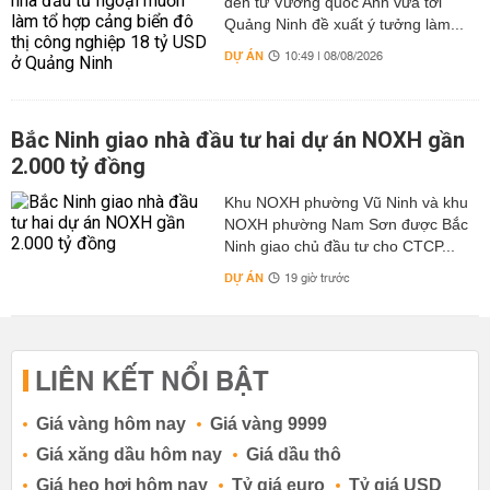
đến từ Vương quốc Anh vừa tới
Quảng Ninh đề xuất ý tưởng làm...
DỰ ÁN
10:49 | 08/08/2026
Bắc Ninh giao nhà đầu tư hai dự án NOXH gần
2.000 tỷ đồng
Khu NOXH phường Vũ Ninh và khu
NOXH phường Nam Sơn được Bắc
Ninh giao chủ đầu tư cho CTCP...
DỰ ÁN
19 giờ trước
LIÊN KẾT NỔI BẬT
Giá vàng hôm nay
Giá vàng 9999
Giá xăng dầu hôm nay
Giá dầu thô
Giá heo hơi hôm nay
Tỷ giá euro
Tỷ giá USD