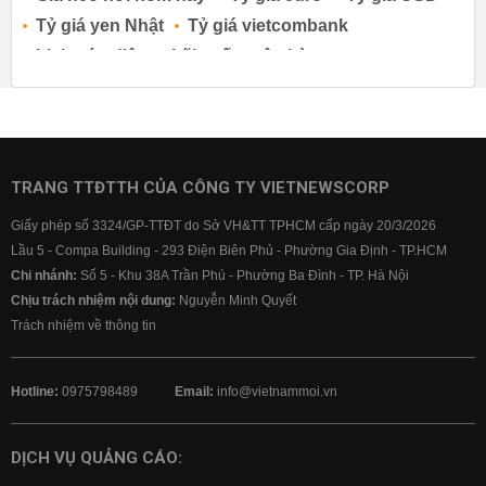
Tỷ giá yen Nhật
Tỷ giá vietcombank
Lịch cúp điện
Lãi suất ngân hàng
Lãi suất tiết kiệm
Lãi suất tiền gửi
Lãi suất ngân hàng Agribank
Lãi suất ngân hàng Sacombank
Lãi suất ngân hàng BIDV
TRANG TTĐTTH CỦA CÔNG TY VIETNEWSCORP
Lãi suất ngân hàng Vietinbank
Giấy phép số 3324/GP-TTĐT do Sở VH&TT TPHCM cấp ngày 20/3/2026
Lãi suất ngân hàng Vietcombank
Lầu 5 - Compa Building - 293 Điện Biên Phủ - Phường Gia Định - TP.HCM
Chi nhánh:
Số 5 - Khu 38A Trần Phú - Phường Ba Đình - TP. Hà Nội
Chịu trách nhiệm nội dung:
Nguyễn Minh Quyết
Trách nhiệm về thông tin
Hotline:
0975798489
Email:
info@vietnammoi.vn
DỊCH VỤ QUẢNG CÁO: