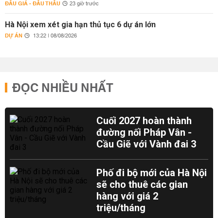
ĐẤU GIÁ - ĐẤU THẦU
23 giờ trước
Hà Nội xem xét gia hạn thủ tục 6 dự án lớn
DỰ ÁN
13:22 | 08/08/2026
ĐỌC NHIỀU NHẤT
Cuối 2027 hoàn thành
đường nối Pháp Vân -
Cầu Giẽ với Vành đai 3
Phố đi bộ mới của Hà Nội
sẽ cho thuê các gian
hàng với giá 2
triệu/tháng