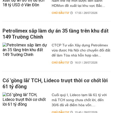
Nam thế hệ mới được liên danh
HDMon đề xuất tại khu vực Bắc...
CHỦ ĐẦU TƯ
17:55 | 28/07/2026
Petrolimex sắp làm dự án 35 tầng trên khu đất
149 Trường Chinh
CTCP Tư vấn Xây dựng Petrolimex
vừa được Hà Nội cho chuyển đổi đất
để làm Tòa nhà hỗn hợp văn...
CHỦ ĐẦU TƯ
16:01 | 28/07/2026
Cố 'gồng lãi' TCH, Lideco trượt thời cơ chốt lời
61 tỷ đồng
Cuối quý I, Lideco tạm lãi 61 tỷ với
mã TCH song chưa chốt lời, đến
30/6 đã về điểm hòa vốn....
CHỦ ĐẦU TƯ
15:45 | 28/07/2026