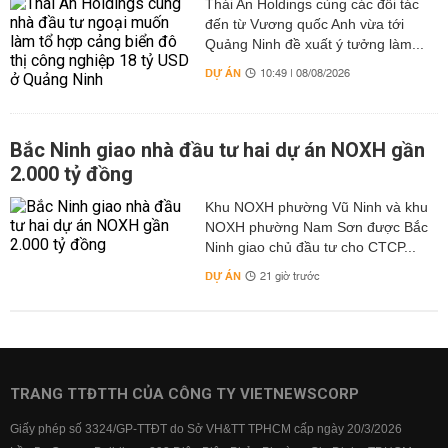
Thái An Holdings cùng các đối tác
đến từ Vương quốc Anh vừa tới
Quảng Ninh đề xuất ý tưởng làm...
DỰ ÁN
10:49 | 08/08/2026
Bắc Ninh giao nhà đầu tư hai dự án NOXH gần
2.000 tỷ đồng
Khu NOXH phường Vũ Ninh và khu
NOXH phường Nam Sơn được Bắc
Ninh giao chủ đầu tư cho CTCP...
DỰ ÁN
21 giờ trước
TRANG TTĐTTH CỦA CÔNG TY VIETNEWSCORP
Giấy phép số 3324/GP-TTĐT do Sở VH&TT TPHCM cấp ngày 20/3/2026