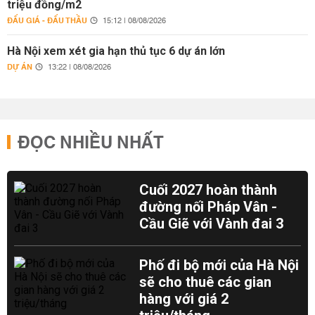
triệu đồng/m2
ĐẤU GIÁ - ĐẤU THẦU
15:12 | 08/08/2026
Hà Nội xem xét gia hạn thủ tục 6 dự án lớn
DỰ ÁN
13:22 | 08/08/2026
ĐỌC NHIỀU NHẤT
Cuối 2027 hoàn thành
đường nối Pháp Vân -
Cầu Giẽ với Vành đai 3
Phố đi bộ mới của Hà Nội
sẽ cho thuê các gian
hàng với giá 2