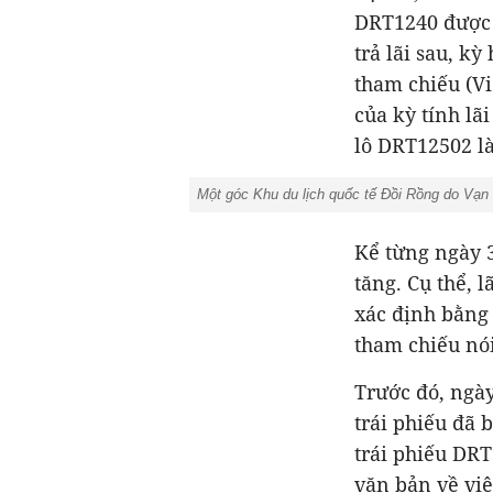
DRT1240 được x
trả lãi sau, k
tham chiếu (Vi
của kỳ tính l
lô DRT12502 l
Một góc Khu du lịch quốc tế Đồi Rồng do Vạn
Kể từng ngày 3
tăng. Cụ thể, 
xác định bằng 
Trước đó, ngà
trái phiếu đã 
trái phiếu DRT