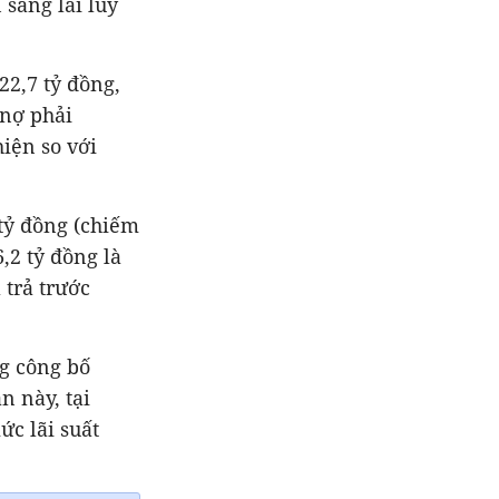
 sang lãi lũy
 nợ phải
hiện so với
,2 tỷ đồng là
 trả trước
n này, tại
c lãi suất