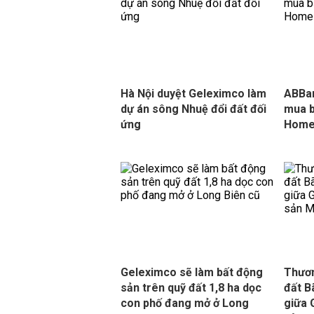
Hà Nội duyệt Geleximco làm
ABBan
dự án sông Nhuệ đổi đất đối
mua b
ứng
Home
Geleximco sẽ làm bất động
Thươn
sản trên quỹ đất 1,8 ha dọc
đất B
con phố đang mở ở Long
giữa 