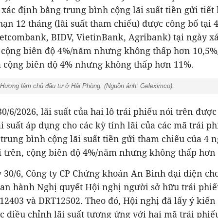
ác định bằng trung bình cộng lãi suất tiền gửi tiết
ỳ hạn 12 tháng (lãi suất tham chiếu) được công bố tại
etcombank, BIDV, VietinBank, Agribank) tại ngày xác
ãi cộng biên độ 4%/năm nhưng không thấp hơn 10,5%
à cộng biên độ 4% nhưng không thấp hơn 11%.
 Hương làm chủ đầu tư ở Hải Phòng. (Nguồn ảnh: Geleximco).
0/6/2026, lãi suất của hai lô trái phiếu nói trên đượ
lãi suất áp dụng cho các kỳ tính lãi của các mã trái 
trung bình cộng lãi suất tiền gửi tham chiếu của 4 
y 30/6, Công ty CP Chứng khoán An Bình đại diện ch
ban hành Nghị quyết Hội nghị người sở hữu trái phiế
12403 và DRT12502. Theo đó, Hội nghị đã lấy ý kiến 