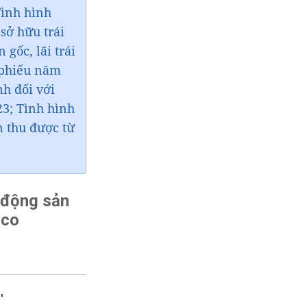
Tình hình
sở hữu trái
gốc, lãi trái
 phiếu năm
h đối với
23; Tình hình
n thu được từ
 động sản
mco
'