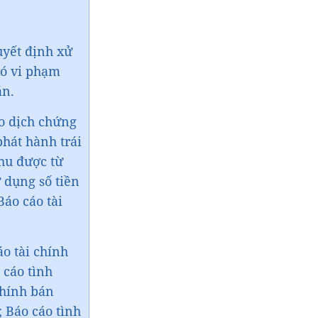
có vi phạm
ao dịch chứng
phát hành trái
hu được từ
 dụng số tiền
Báo cáo tài
áo tài chính
 cáo tình
chính bán
; Báo cáo tình