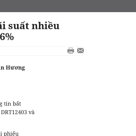
ãi suất nhiều
mã DRT12403 và
ái phiếu