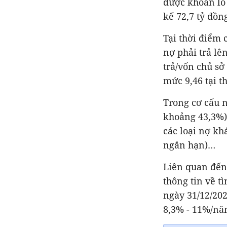
được khoản lỗ 
nợ phải trả lê
trả/vốn chủ sở
khoảng 43,3%);
các loại nợ kh
thông tin về t
ngày 31/12/202