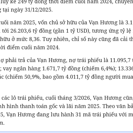
lũy kế 249 tỷ đồng thời điểm cuối năm 2024, chuyển
n tới 26.203,6 tỷ đồng (gần 1 tỷ USD), tương ứng tỷ lệ
 hữu ở mức 8,36. Tuy nhiên, chỉ số này cũng đã cải t
 vay ngân hàng 1.671,7 tỷ đồng (chiếm 6,4%); 13.336
ác (chiếm 50,9%, bao gồm 4.011,7 tỷ đồng người mua
ình hình thanh toán gốc và lãi năm 2025. Theo văn bả
5, Vạn Hương đang lưu hành 31 mã trái phiếu với mứ