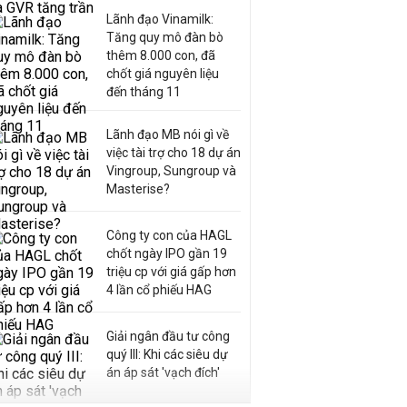
Lãnh đạo Vinamilk:
Tăng quy mô đàn bò
thêm 8.000 con, đã
chốt giá nguyên liệu
đến tháng 11
Lãnh đạo MB nói gì về
việc tài trợ cho 18 dự án
Vingroup, Sungroup và
Masterise?
Công ty con của HAGL
chốt ngày IPO gần 19
triệu cp với giá gấp hơn
4 lần cổ phiếu HAG
Giải ngân đầu tư công
quý III: Khi các siêu dự
án áp sát 'vạch đích'