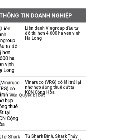
Việt Nam muốn phát
THÔNG TIN DOANH NGHIỆP
triển quỹ hưu trí: Từ tiết
kiệm gia đình thành
Liên danh Vingroup đầu tư
nguồn cấp vốn dài hạn
đô thị hơn 4.600 ha ven vịnh
và kinh nghiệm từ
Hạ Long
Malaysia
Quy mô quỹ PYN Elite
giảm hơn 2.100 tỷ đồng
sau tháng 7 ‘tồi tệ’
Vinaruco (VRG) có lãi trở lại
nhờ hợp đồng thuê đất tại
Iran xem xét cấm tàu
KCN Cộng Hòa
Mỹ qua eo biển
Hormuz, giá dầu bật
tăng trở lại
Thành viên HĐQT
VPBankS xin từ nhiệm
Từ Shark Bình, Shark Thủy