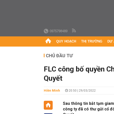
0975798489
QUY HOẠCH
THỊ TRƯỜNG
DỰ 
CHỦ ĐẦU TƯ
FLC công bố quyền Ch
Quyết
Hiền Minh
20:50 | 29/03/2022
Sau thông tin bắt tạm giam
công ty đã có thư gửi cổ đ