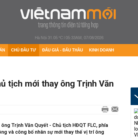
Hà Nội 31.05 °C
|
05:33AM, 07/08/2026
ÁN
CHỦ ĐẦU TƯ
ĐẤU GIÁ - ĐẤU THẦU
KINH DOANH
ủ tịch mới thay ông Trịnh Văn
 ông Trịnh Văn Quyết - Chủ tịch HĐQT FLC, phía
ông và công bố nhân sự mới thay thế vị trí ông