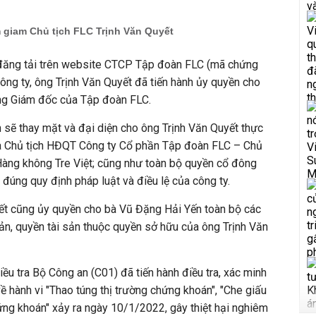
m giam Chủ tịch FLC Trịnh Văn Quyết
đăng tải trên website CTCP Tập đoàn FLC (mã chứng
ông ty, ông Trịnh Văn Quyết đã tiến hành ủy quyền cho
ng Giám đốc của Tập đoàn FLC.
sẽ thay mặt và đại diện cho ông Trịnh Văn Quyết thực
ủa Chủ tịch HĐQT Công ty Cổ phần Tập đoàn FLC – Chủ
àng không Tre Việt; cũng như toàn bộ quyền cổ đông
 đúng quy định pháp luật và điều lệ của công ty.
yết cũng ủy quyền cho bà Vũ Đặng Hải Yến toàn bộ các
sản, quyền tài sản thuộc quyền sở hữu của ông Trịnh Văn
ều tra Bộ Công an (C01) đã tiến hành điều tra, xác minh
ề hành vi "Thao túng thị trường chứng khoán", "Che giấu
ứng khoán" xảy ra ngày 10/1/2022, gây thiệt hại nghiêm