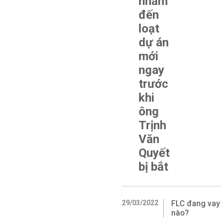
nhắm
đến
loạt
dự án
mới
ngay
trước
khi
ông
Trịnh
Văn
Quyết
bị bắt
29/03/2022
FLC đang vay 
nào?