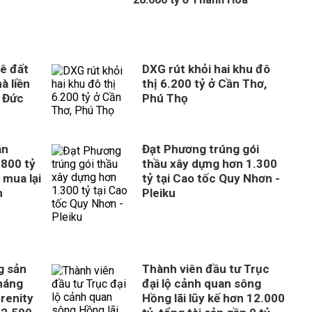
ê đất
DXG rút khỏi hai khu đô
à liền
thị 6.200 tỷ ở Cần Thơ,
 Đức
Phú Thọ
ân
Đạt Phương trúng gói
800 tỷ
thầu xây dựng hơn 1.300
 mua lại
tỷ tại Cao tốc Quy Nhơn -
n
Pleiku
g sản
Thành viên đầu tư Trục
tháng
đại lộ cảnh quan sông
erenity
Hồng lãi lũy kế hơn 12.000