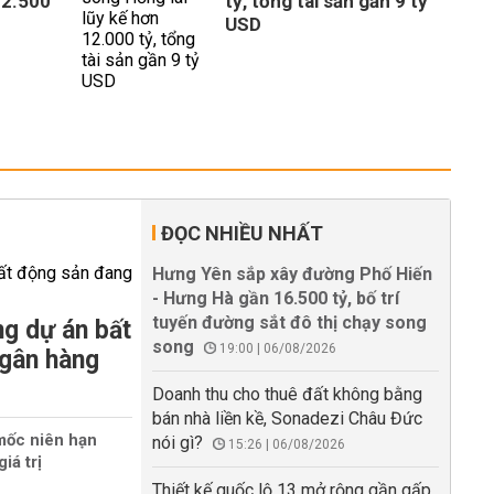
 2.500
tỷ, tổng tài sản gần 9 tỷ
USD
ĐỌC NHIỀU NHẤT
Hưng Yên sắp xây đường Phố Hiến
- Hưng Hà gần 16.500 tỷ, bố trí
tuyến đường sắt đô thị chạy song
g dự án bất
song
19:00 | 06/08/2026
ngân hàng
Doanh thu cho thuê đất không bằng
bán nhà liền kề, Sonadezi Châu Đức
mốc niên hạn
nói gì?
15:26 | 06/08/2026
iá trị
Thiết kế quốc lộ 13 mở rộng gần gấp