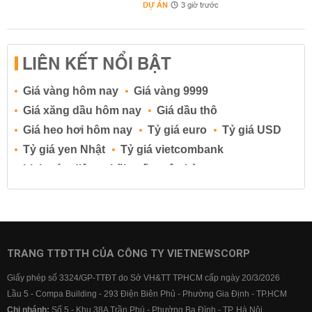
DỰ ÁN
3 giờ trước
LIÊN KẾT NỔI BẬT
Giá vàng hôm nay
Giá vàng 9999
Giá xăng dầu hôm nay
Giá dầu thô
Giá heo hơi hôm nay
Tỷ giá euro
Tỷ giá USD
Tỷ giá yen Nhật
Tỷ giá vietcombank
Lịch cúp điện
Lãi suất ngân hàng
Lãi suất tiết kiệm
Lãi suất tiền gửi
Lãi suất ngân hàng Agribank
Lãi suất ngân hàng Sacombank
Lãi suất ngân hàng BIDV
TRANG TTĐTTH CỦA CÔNG TY VIETNEWSCORP
Lãi suất ngân hàng Vietinbank
Giấy phép số 3324/GP-TTĐT do Sở VH&TT TPHCM cấp ngày 20/3/2026
Lãi suất ngân hàng Vietcombank
Lầu 5 - Compa Building - 293 Điện Biên Phủ - Phường Gia Định - TP.HCM
Chi nhánh:
Số 5 - Khu 38A Trần Phú - Phường Ba Đình - TP. Hà Nội