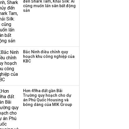
đến Shark Tam, Khải Silk: Ai
hơn 3.600 tỷ, lãi suất
cũng muốn lấn sân bất động
trả lên tới 10%/năm
sản
Bắc Ninh điều chỉnh quy
hoạch khu công nghiệp của
KBC
Hơn 49ha đất gần Bãi
Trường quy hoạch cho dự
án Phú Quốc Housing và
bóng dáng của MIK Group
Khang Điền lãi kỷ lục quý II
nhờ thương vụ thoái vốn, tồn