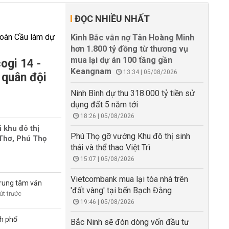
ĐỌC NHIỀU NHẤT
Kinh Bắc vẫn nợ Tân Hoàng Minh
hơn 1.800 tỷ đồng từ thương vụ
mua lại dự án 100 tầng gần
ogi 14 -
Keangnam
13:34 | 05/08/2026
 quân đội
Ninh Bình dự thu 318.000 tỷ tiền sử
dụng đất 5 năm tới
18:26 | 05/08/2026
i khu đô thị
Phú Thọ gỡ vướng Khu đô thị sinh
 Thơ, Phú Thọ
thái và thể thao Việt Trì
15:07 | 05/08/2026
Vietcombank mua lại tòa nhà trên
trung tâm văn
'đất vàng' tại bến Bạch Đằng
út trước
19:46 | 05/08/2026
nh phố
Bắc Ninh sẽ đón dòng vốn đầu tư