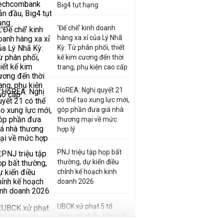
Big4 tụt hạng
'Đế chế’ kinh doanh
hàng xa xỉ của Lý Nhã
Kỳ: Từ phân phối, thiết
kế kim cương đến thời
trang, phụ kiện cao cấp
HoREA: Nghị quyết 21
có thể tạo xung lực mới,
góp phần đưa giá nhà
thương mại về mức
hợp lý
PNJ triệu tập họp bất
thường, dự kiến điều
chỉnh kế hoạch kinh
doanh 2026
UBCK xử phạt 5 tổ
chức, cá nhân, tổng số