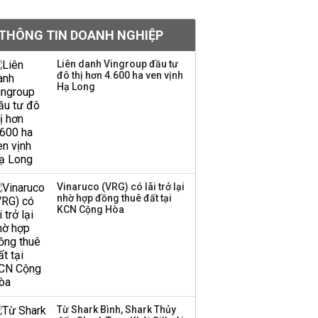
tiền hơn 570 triệu đồng
THÔNG TIN DOANH NGHIỆP
Kinh Bắc dự kiến cho
Liên danh Vingroup đầu tư
thuê tối thiểu 100 ha
đô thị hơn 4.600 ha ven vịnh
Hạ Long
đất công nghiệp trong
nửa cuối năm
Trung Quốc tung đòn
đáp trả, siết xuất khẩu
drone và trừng phạt
doanh nghiệp Mỹ
Vinaruco (VRG) có lãi trở lại
nhờ hợp đồng thuê đất tại
KCN Cộng Hòa
Keppel ký thỏa thuận
bán toàn bộ vốn tại
Empire City, dự kiến thu
về 270 triệu USD
Sacombank phát hành
Từ Shark Bình, Shark Thủy
ba đợt trái phiếu thu về