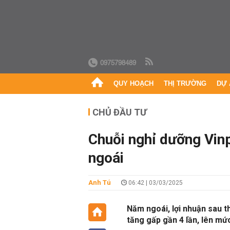
0975798489
QUY HOẠCH
THỊ TRƯỜNG
DỰ 
CHỦ ĐẦU TƯ
Chuỗi nghỉ dưỡng Vinp
ngoái
Anh Tú
06:42 | 03/03/2025
Năm ngoái, lợi nhuận sau th
tăng gấp gần 4 lần, lên mứ