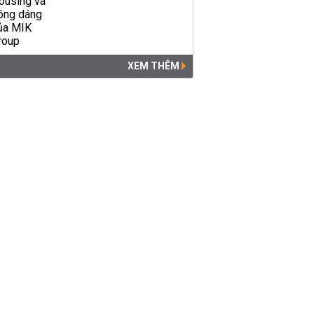
kho bất động sản gần...
CHỦ ĐẦU TƯ
16:01 | 02/08/2026
XEM THÊM
Sunshine nhận 14.200 tỷ tiền
đặt cọc phân phối độc quyền
dự án Noble Palace Tay Ho
CHỦ ĐẦU TƯ
14:15 | 29/07/2026