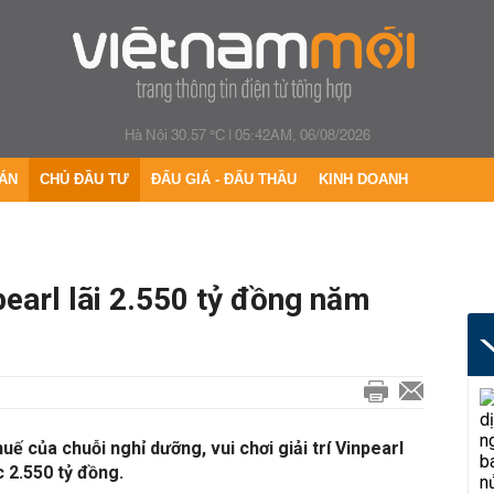
Hà Nội 30.57 °C
|
05:42AM, 06/08/2026
ÁN
CHỦ ĐẦU TƯ
ĐẤU GIÁ - ĐẤU THẦU
KINH DOANH
earl lãi 2.550 tỷ đồng năm
uế của chuỗi nghỉ dưỡng, vui chơi giải trí Vinpearl
c 2.550 tỷ đồng.