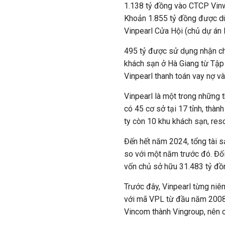
1.138 tỷ đồng vào CTCP Vinw
Khoản 1.855 tỷ đồng được d
Vinpearl Cửa Hội (chủ dự án K
495 tỷ được sử dụng nhận ch
khách sạn ở Hà Giang từ Tập 
Vinpearl thanh toán vay nợ và
Vinpearl là một trong những 
có 45 cơ sở tại 17 tỉnh, thàn
ty còn 10 khu khách sạn, res
Đến hết năm 2024, tổng tài s
so với một năm trước đó. Đối
vốn chủ sở hữu 31.483 tỷ đồ
Trước đây, Vinpearl từng ni
với mã VPL từ đầu năm 2008.
Vincom thành Vingroup, nên 