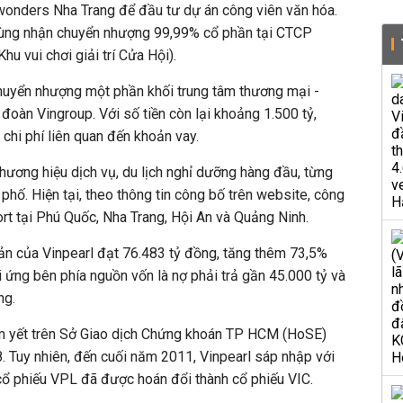
onders Nha Trang để đầu tư dự án công viên văn hóa.
ùng nhận chuyển nhượng 99,99% cổ phần tại CTCP
hu vui chơi giải trí Cửa Hội).
uyển nhượng một phần khối trung tâm thương mại -
đoàn Vingroup. Với số tiền còn lại khoảng 1.500 tỷ,
 chi phí liên quan đến khoản vay.
thương hiệu dịch vụ, du lịch nghỉ dưỡng hàng đầu, từng
h phố. Hiện tại, theo thông tin công bố trên website, công
ort tại Phú Quốc, Nha Trang, Hội An và Quảng Ninh.
ản của Vinpearl đạt 76.483 tỷ đồng, tăng thêm 73,5%
 ứng bên phía nguồn vốn là nợ phải trả gần 45.000 tỷ và
ng.
êm yết trên Sở Giao dịch Chứng khoán TP HCM (HoSE)
 Tuy nhiên, đến cuối năm 2011, Vinpearl sáp nhập với
cổ phiếu VPL đã được hoán đổi thành cổ phiếu VIC.