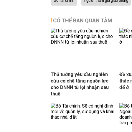
Bộ Tài chính
người tham gia giao thông
CÓ THỂ BẠN QUAN TÂM
Thủ tướng yêu cầu nghiên
Đề xu
cứu cơ chế tăng nguồn lực
thác 
cho DNNN từ lợi nhuận sau
để ở
thuế