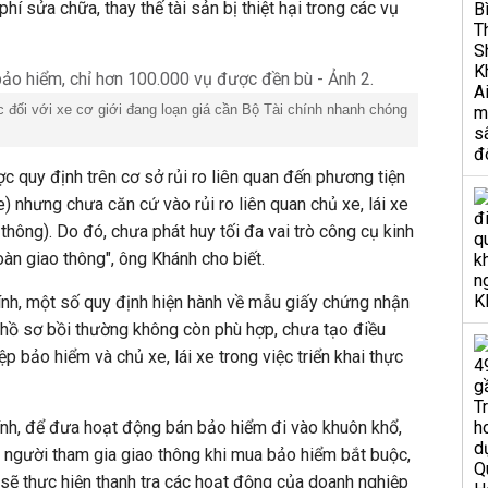
 phí sửa chữa, thay thế tài sản bị thiệt hại trong các vụ
 đối với xe cơ giới đang loạn giá cần Bộ Tài chính nhanh chóng
 quy định trên cơ sở rủi ro liên quan đến phương tiện
) nhưng chưa căn cứ vào rủi ro liên quan chủ xe, lái xe
 thông). Do đó, chưa phát huy tối đa vai trò công cụ kinh
oàn giao thông", ông Khánh cho biết.
ính, một số quy định hiện hành về mẫu giấy chứng nhận
 hồ sơ bồi thường không còn phù hợp, chưa tạo điều
ệp bảo hiểm và chủ xe, lái xe trong việc triển khai thực
ính, để đưa hoạt động bán bảo hiểm đi vào khuôn khổ,
ủa người tham gia giao thông khi mua bảo hiểm bắt buộc,
sẽ thực hiện thanh tra các hoạt động của doanh nghiệp