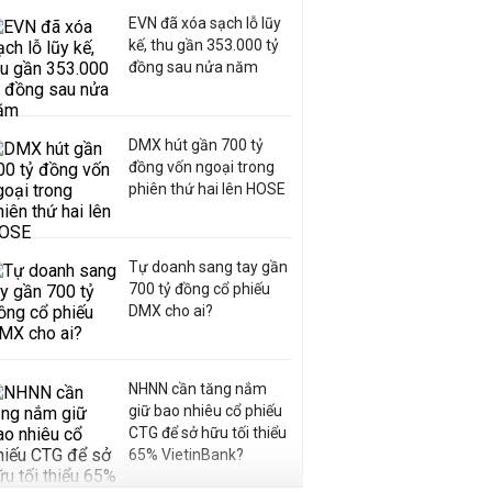
EVN đã xóa sạch lỗ lũy
kế, thu gần 353.000 tỷ
đồng sau nửa năm
DMX hút gần 700 tỷ
đồng vốn ngoại trong
phiên thứ hai lên HOSE
Tự doanh sang tay gần
700 tỷ đồng cổ phiếu
DMX cho ai?
NHNN cần tăng nắm
giữ bao nhiêu cổ phiếu
CTG để sở hữu tối thiểu
65% VietinBank?