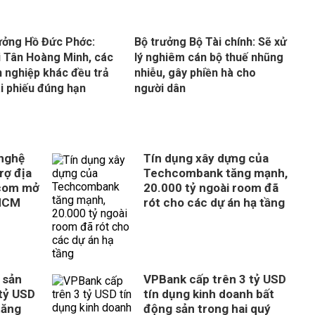
ưởng Hồ Đức Phớc:
Bộ trưởng Bộ Tài chính: Sẽ xử
 Tân Hoàng Minh, các
lý nghiêm cán bộ thuế nhũng
 nghiệp khác đều trả
nhiễu, gây phiền hà cho
ái phiếu đúng hạn
người dân
 nghệ
Tín dụng xây dựng của
rợ địa
Techcombank tăng mạnh,
com mở
20.000 tỷ ngoài room đã
 HCM
rót cho các dự án hạ tầng
 sản
VPBank cấp trên 3 tỷ USD
tỷ USD
tín dụng kinh doanh bất
tăng
động sản trong hai quý