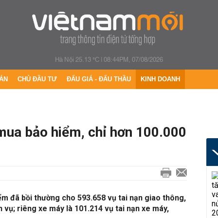
Hà Nội 25.13 °C
|
08:44PM, 07/08/2026
ÁN
CHỦ ĐẦU TƯ
ĐẤU GIÁ - ĐẤU THẦU
KINH DOANH
 mua bảo hiểm, chỉ hơn 100.000
m đã bồi thường cho 593.658 vụ tai nạn giao thông,
n vụ; riêng xe máy là 101.214 vụ tai nạn xe máy,