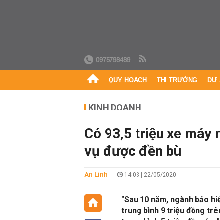
0975798489
QUY HOẠCH
THỊ TRƯỜNG
DỰ 
KINH DOANH
Có 93,5 triệu xe máy
vụ được đền bù
An Linh
14:03 | 22/05/2020
"Sau 10 năm, ngành bảo hiể
trung bình 9 triệu đồng trê