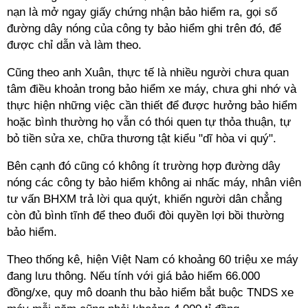
nạn là mở ngay giấy chứng nhận bảo hiểm ra, gọi số
đường dây nóng của công ty bảo hiểm ghi trên đó, để
được chỉ dẫn và làm theo.
Cũng theo anh Xuân, thực tế là nhiều người chưa quan
tâm điều khoản trong bảo hiểm xe máy, chưa ghi nhớ và
thực hiện những việc cần thiết để được hưởng bảo hiểm
hoặc bình thường họ vẫn có thói quen tự thỏa thuận, tự
bỏ tiền sửa xe, chữa thương tật kiểu "dĩ hòa vi quý".
Bên cạnh đó cũng có không ít trường hợp đường dây
nóng các công ty bảo hiểm không ai nhấc máy, nhân viên
tư vấn BHXM trả lời qua quýt, khiến người dân chẳng
còn đủ bình tĩnh để theo đuổi đòi quyền lợi bồi thường
bảo hiểm.
Theo thống kê, hiện Việt Nam có khoảng 60 triệu xe máy
đang lưu thông. Nếu tính với giá bảo hiểm 66.000
đồng/xe, quy mô doanh thu bảo hiểm bắt buộc TNDS xe