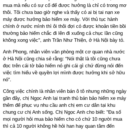
mua mà nếu có sự cố để được hưởng là chỉ có trong mơ
thôi. Tôi chưa bao giờ nghe và thấy có ai bị tai nạn xe
máy được hưởng bảo hiểm xe máy. Với thủ tục hành
chính ở nước mình thì ôi thôi đợi có được khoản tiền bồi
thường bảo hiểm chắc đi lên đi xuống cả chục lần cũng
không xong việc", anh Trần Như Thiện, ở Hà Nội bày tỏ.
Anh Phong, nhân viên văn phòng một cơ quan nhà nước
ở Hà Nội cũng chia sẻ rằng: “Nói thật là tôi cũng chưa
đọc trên cái tờ bảo hiểm nó ghi cái gì chứ đừng nói đến
việc tìm hiểu về quyền lợi mình được hưởng khi sở hữu
nó".
Công việc chính là nhân viên bán ô tô nhưng những ngày
gần đây, chị Ngọc Anh lại tranh thủ bán bảo hiểm xe máy
thêm để phục vụ nhu cầu anh chị em cư dân tại khu
chung cư chị Anh sống. Chị Ngọc Anh cho biết: "Đa số
mọi người hỏi mua bảo hiểm cho có chứ 10 người mua
thì cả 10 người không hề hỏi han hay quan tâm đến