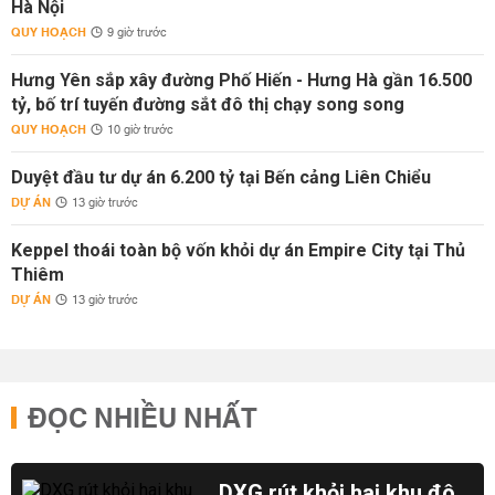
Hà Nội
QUY HOẠCH
9 giờ trước
Hưng Yên sắp xây đường Phố Hiến - Hưng Hà gần 16.500
tỷ, bố trí tuyến đường sắt đô thị chạy song song
QUY HOẠCH
10 giờ trước
Duyệt đầu tư dự án 6.200 tỷ tại Bến cảng Liên Chiểu
DỰ ÁN
13 giờ trước
Keppel thoái toàn bộ vốn khỏi dự án Empire City tại Thủ
Thiêm
DỰ ÁN
13 giờ trước
ĐỌC NHIỀU NHẤT
DXG rút khỏi hai khu đô