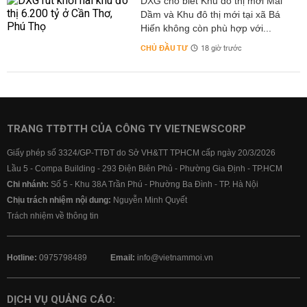
DXG cho biết Khu đô thị mới Mái
Dầm và Khu đô thị mới tại xã Bá
Hiến không còn phù hợp với...
CHỦ ĐẦU TƯ
18 giờ trước
TRANG TTĐTTH CỦA CÔNG TY VIETNEWSCORP
Giấy phép số 3324/GP-TTĐT do Sở VH&TT TPHCM cấp ngày 20/3/2026
Lầu 5 - Compa Building - 293 Điện Biên Phủ - Phường Gia Định - TP.HCM
Chi nhánh:
Số 5 - Khu 38A Trần Phú - Phường Ba Đình - TP. Hà Nội
Chịu trách nhiệm nội dung:
Nguyễn Minh Quyết
Trách nhiệm về thông tin
Hotline:
0975798489
Email:
info@vietnammoi.vn
DỊCH VỤ QUẢNG CÁO: