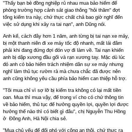
"Thấy bạn bè đồng nghiệp rủ nhau mua bảo hiểm để
phòng trường hợp cảnh sát giao thông "hỏi thăm" đợt
tổng kiểm tra này, chứ thực chất chả bao giờ nghĩ đến
việc sử dụng khi xảy ra tai nạn", anh Dũng nói.
Anh kể, cách đây hơn 1 năm, anh từng bị tai nạn xe máy,
bị một thanh niên đi xe máy tốc độ nhanh, mất lái đâm
phải khi đang đứng đợi đón vợ đi làm về. Tai nạn khiến
anh bị dập xương đầu gối và rạn xương tay. Mặc dù lúc
đó anh có bảo hiểm trách nhiệm dân sự xe máy nhưng
nghĩ làm thủ tục rườm rà mà chưa chắc đã được nên
anh cũng không yêu cầu phía bảo hiểm can thiệp hỗ trợ.
"Tôi mua chỉ vì sợ lỡ bị kiểm tra không có lại mất tiền
oan. Mua thì mua vậy, để trong ví cho có chứ thông tin
về bảo hiểm, thủ tục để hưởng quyền lợi, quyền lợi được
hưởng thế nào thì có biết gì đâu", chị Nguyễn Thu Hồng
ở Đông Anh, Hà Nội chia sẻ.
"Mua chủ yếu để đối phó với công an thôi, chứ thực ra