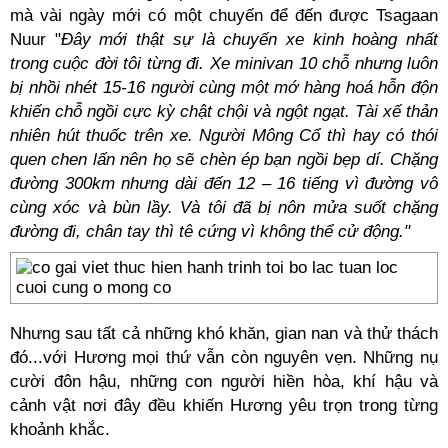
mà vài ngày mới có một chuyến để đến được Tsagaan
Nuur "
Đây mới thật sự là chuyến xe kinh hoàng nhất
trong cuộc đời tôi từng đi. Xe minivan 10 chỗ nhưng luôn
bị nhồi nhét 15-16 người cùng một mớ hàng hoá hỗn độn
khiến chỗ ngồi cực kỳ chật chội và ngột ngạt. Tài xế thản
nhiên hút thuốc trên xe. Người Mông Cổ thì hay có thói
quen chen lấn nên họ sẽ chèn ép bạn ngồi bẹp dí. Chặng
đường 300km nhưng dài đến 12 – 16 tiếng vì đường vô
cùng xóc và bùn lầy. Và tôi đã bị nôn mửa suốt chặng
đường đi, chân tay thì tê cứng vì không thể cử động."
Nhưng sau tất cả những khó khăn, gian nan và thử thách
đó...với Hương mọi thứ vẫn còn nguyên vẹn. Những nụ
cười đôn hậu, những con người hiền hòa, khí hậu và
cảnh vật nơi đây đều khiến Hương yêu trọn trong từng
khoảnh khắc.