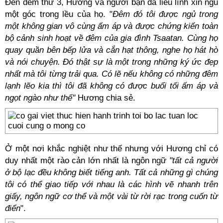
Đến đêm thứ 3, Hương và người bạn đã liều lĩnh xin ngủ
một góc trong lều của họ. "
Đêm đó tôi được ngủ trong
một không gian vô cùng ấm áp và được chứng kiến toàn
bộ cảnh sinh hoạt về đêm của gia đình Tsaatan. Cùng họ
quay quần bên bếp lửa và cắn hạt thông, nghe họ hát hò
và nói chuyện. Đó thật sự là một trong những ký ức đẹp
nhất mà tôi từng trải qua. Có lẽ nếu không có những đêm
lạnh lẽo kia thì tôi đã không có được buổi tối ấm áp và
ngọt ngào như thế"
Hương chia sẻ.
Ở một nơi khắc nghiệt như thế nhưng với Hương chỉ có
duy nhất một rào cản lớn nhất là ngôn ngữ
"tất cả người
ở bộ lạc đều không biết tiếng anh. Tất cả những gì chúng
tôi có thể giao tiếp với nhau là các hình vẽ nhanh trên
giấy, ngôn ngữ cơ thể và một vài từ rời rạc trong cuốn từ
điển
".