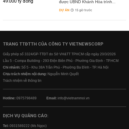
được UBND Khánh Hòa trình...
DỰ ÁN
15 giờ trước
TRANG TTĐTTH CỦA CÔNG TY VIETNEWSCORP
Giấy phép số 3324/GP-TTĐT do Sở VH&TT TPHCM cấp ngày 20/3/2026
Lầu 5 - Compa Building - 293 Điện Biên Phủ - Phường Gia Định - TP.HCM
Chi nhánh:
Số 5 - Khu 38A Trần Phú - Phường Ba Đình - TP. Hà Nội
Chịu trách nhiệm nội dung:
Nguyễn Minh Quyết
Trách nhiệm về thông tin
Hotline:
0975798489
Email:
info@vietnammoi.vn
DỊCH VỤ QUẢNG CÁO:
Tel:
0931589222 (Ms Ngọc)