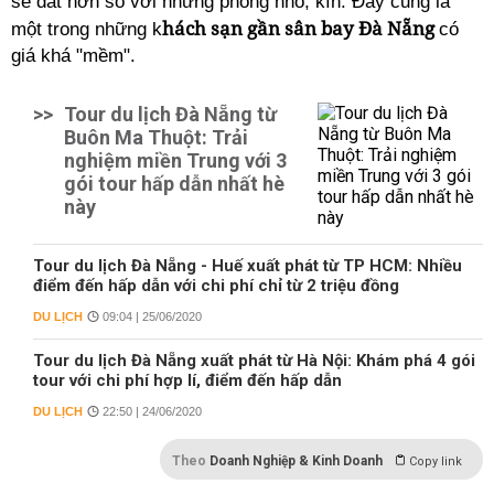
sẽ đắt hơn so với những phòng nhỏ, kín. Đây cũng là
hách sạn gần sân bay Đà Nẵng
một trong những k
có
giá khá "mềm".
>>
Tour du lịch Đà Nẵng từ
Buôn Ma Thuột: Trải
nghiệm miền Trung với 3
gói tour hấp dẫn nhất hè
này
Tour du lịch Đà Nẵng - Huế xuất phát từ TP HCM: Nhiều
điểm đến hấp dẫn với chi phí chỉ từ 2 triệu đồng
DU LỊCH
09:04 | 25/06/2020
Tour du lịch Đà Nẵng xuất phát từ Hà Nội: Khám phá 4 gói
tour với chi phí hợp lí, điểm đến hấp dẫn
DU LỊCH
22:50 | 24/06/2020
Theo
Doanh Nghiệp & Kinh Doanh
Copy link