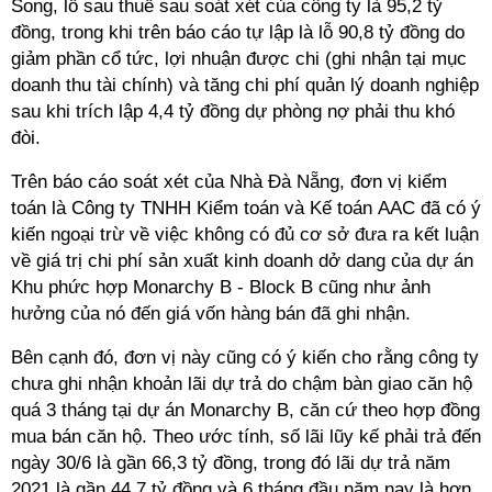
Song, lỗ sau thuế sau soát xét của công ty là 95,2 tỷ
đồng, trong khi trên báo cáo tự lập là lỗ 90,8 tỷ đồng do
giảm phần cổ tức, lợi nhuận được chi (ghi nhận tại mục
doanh thu tài chính) và tăng chi phí quản lý doanh nghiệp
sau khi trích lập 4,4 tỷ đồng dự phòng nợ phải thu khó
đòi.
Trên báo cáo soát xét của Nhà Đà Nẵng, đơn vị kiểm
toán là Công ty TNHH Kiểm toán và Kế toán AAC đã có ý
kiến ngoại trừ về việc không có đủ cơ sở đưa ra kết luận
về giá trị chi phí sản xuất kinh doanh dở dang của dự án
Khu phức hợp Monarchy B - Block B cũng như ảnh
hưởng của nó đến giá vốn hàng bán đã ghi nhận.
Bên cạnh đó, đơn vị này cũng có ý kiến cho rằng công ty
chưa ghi nhận khoản lãi dự trả do chậm bàn giao căn hộ
quá 3 tháng tại dự án Monarchy B, căn cứ theo hợp đồng
mua bán căn hộ. Theo ước tính, số lãi lũy kế phải trả đến
ngày 30/6 là gần 66,3 tỷ đồng, trong đó lãi dự trả năm
2021 là gần 44,7 tỷ đồng và 6 tháng đầu năm nay là hơn