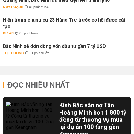
Quảng Ninh, Bắc Ninh đủ điều kiện lên thành phố
QUY HOẠCH
01 phút trước
Hiện trạng chung cư 23 Hàng Tre trước cơ hội được cải
tạo
DỰ ÁN
01 phút trước
Bắc Ninh sẽ đón dòng vốn đầu tư gần 7 tỷ USD
THỊ TRƯỜNG
01 phút trước
ĐỌC NHIỀU NHẤT
Kinh Bắc vẫn nợ Tân
Hoàng Minh hơn 1.800 tỷ
đồng từ thương vụ mua
lại dự án 100 tầng gần