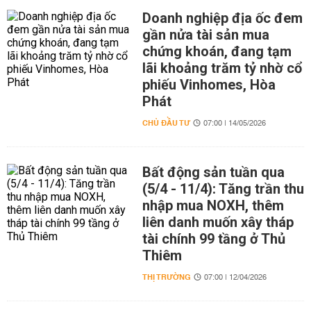
Doanh nghiệp địa ốc đem
gần nửa tài sản mua
chứng khoán, đang tạm
lãi khoảng trăm tỷ nhờ cổ
phiếu Vinhomes, Hòa
Phát
CHỦ ĐẦU TƯ
07:00 | 14/05/2026
Bất động sản tuần qua
(5/4 - 11/4): Tăng trần thu
nhập mua NOXH, thêm
liên danh muốn xây tháp
tài chính 99 tầng ở Thủ
Thiêm
THỊ TRƯỜNG
07:00 | 12/04/2026