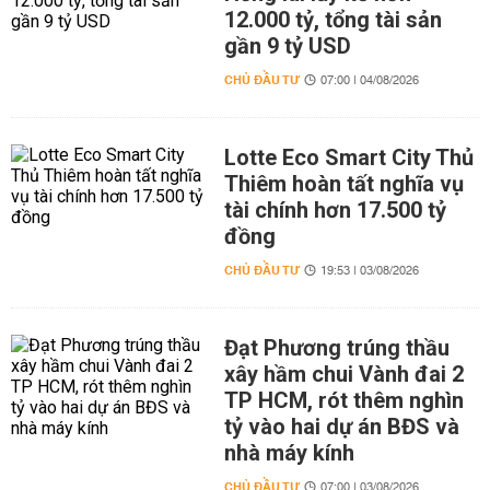
12.000 tỷ, tổng tài sản
gần 9 tỷ USD
CHỦ ĐẦU TƯ
07:00 | 04/08/2026
Lotte Eco Smart City Thủ
Thiêm hoàn tất nghĩa vụ
tài chính hơn 17.500 tỷ
đồng
CHỦ ĐẦU TƯ
19:53 | 03/08/2026
Đạt Phương trúng thầu
xây hầm chui Vành đai 2
TP HCM, rót thêm nghìn
tỷ vào hai dự án BĐS và
nhà máy kính
CHỦ ĐẦU TƯ
07:00 | 03/08/2026