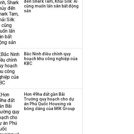
đến Shark Tam, Khải Silk: Ai
Sacombank phát hành
cũng muốn lấn sân bất động
ba đợt trái phiếu thu về
sản
hơn 3.600 tỷ, lãi suất
trả lên tới 10%/năm
Bắc Ninh điều chỉnh quy
hoạch khu công nghiệp của
KBC
Hơn 49ha đất gần Bãi
Trường quy hoạch cho dự
án Phú Quốc Housing và
bóng dáng của MIK Group