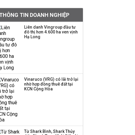
PNJ triệu tập họp bất
thường, dự kiến điều
THÔNG TIN DOANH NGHIỆP
chỉnh kế hoạch kinh
doanh 2026
Liên danh Vingroup đầu tư
đô thị hơn 4.600 ha ven vịnh
Kinh Bắc dự kiến cho
Hạ Long
thuê tối thiểu 100 ha
đất công nghiệp trong
nửa cuối năm
Trung Quốc tung đòn
đáp trả, siết xuất khẩu
Vinaruco (VRG) có lãi trở lại
drone và trừng phạt
nhờ hợp đồng thuê đất tại
doanh nghiệp Mỹ
KCN Cộng Hòa
Keppel ký thỏa thuận
bán toàn bộ vốn tại
Empire City, dự kiến thu
về 270 triệu USD
Từ Shark Bình, Shark Thủy