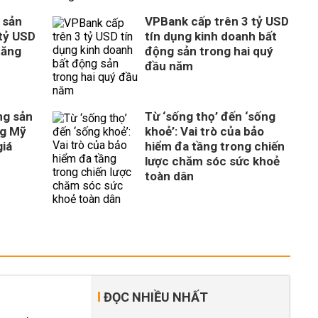
 sản
VPBank cấp trên 3 tỷ USD
tỷ USD
tín dụng kinh doanh bất
tăng
động sản trong hai quý
đầu năm
ng sản
Từ ‘sống thọ’ đến ‘sống
ng Mỹ
khoẻ’: Vai trò của bảo
giá
hiểm đa tầng trong chiến
lược chăm sóc sức khoẻ
toàn dân
ĐỌC NHIỀU NHẤT