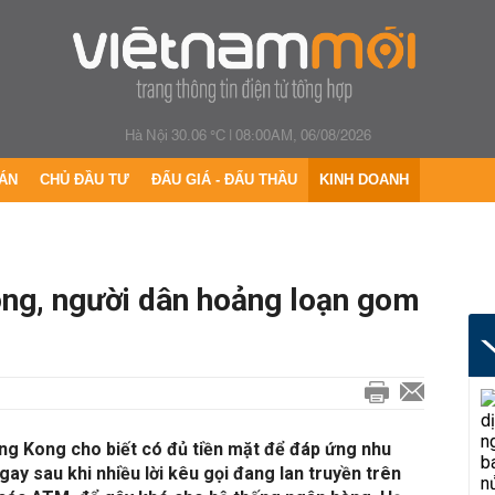
Hà Nội 30.06 °C
|
08:00AM, 06/08/2026
ÁN
CHỦ ĐẦU TƯ
ĐẤU GIÁ - ĐẤU THẦU
KINH DOANH
ng, người dân hoảng loạn gom
ng Kong cho biết có đủ tiền mặt để đáp ứng nhu
ngay sau khi nhiều lời kêu gọi đang lan truyền trên