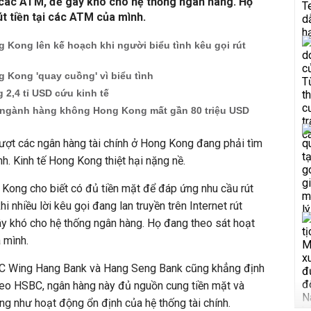
i các ATM, để gây khó cho hệ thống ngân hàng. Họ
t tiền tại các ATM của mình.
Kong lên kế hoạch khi người biểu tình kêu gọi rút
 Kong 'quay cuồng' vì biểu tình
2,4 tỉ USD cứu kinh tế
n ngành hàng không Hong Kong mất gần 80 triệu USD
lượt các ngân hàng tài chính ở Hong Kong đang phải tìm
nh. Kinh tế Hong Kong thiệt hại nặng nề.
Kong cho biết có đủ tiền mặt để đáp ứng nhu cầu rút
hi nhiều lời kêu gọi đang lan truyền trên Internet rút
ây khó cho hệ thống ngân hàng. Họ đang theo sát hoạt
 mình.
BC Wing Hang Bank và Hang Seng Bank cũng khẳng định
eo HSBC, ngân hàng này đủ nguồn cung tiền mặt và
ng như hoạt động ổn định của hệ thống tài chính.