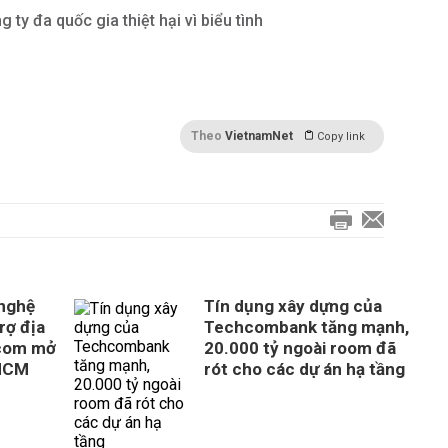
 ty đa quốc gia thiệt hại vì biểu tình
Theo
VietnamNet
Copy link
 nghệ
Tín dụng xây dựng của
rợ địa
Techcombank tăng mạnh,
com mở
20.000 tỷ ngoài room đã
 HCM
rót cho các dự án hạ tầng