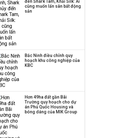
đến Shark Tam, Khải Silk: Ai
Huấn Hoa Hồng bỗng
cũng muốn lấn sân bất động
dưng ‘biến mất’, một
sản
công ty khác đã giải thể
Bắc Ninh điều chỉnh quy
hoạch khu công nghiệp của
KBC
Hơn 49ha đất gần Bãi
Trường quy hoạch cho dự
án Phú Quốc Housing và
bóng dáng của MIK Group