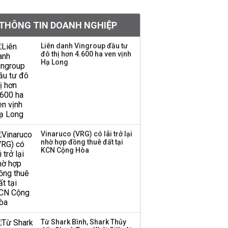
tỷ lệ 1:1 để tăng thanh
khoản
THÔNG TIN DOANH NGHIỆP
Sau nhịp điều chỉnh
Liên danh Vingroup đầu tư
đô thị hơn 4.600 ha ven vịnh
mạnh, CTCK nhìn thấy
Hạ Long
cơ hội ở nhóm cổ phiếu
nào?
Một thương hiệu thời
trang Việt đóng cửa
sau 5 năm hoạt động,
thanh lý toàn bộ cửa
Vinaruco (VRG) có lãi trở lại
nhờ hợp đồng thuê đất tại
hàng
KCN Cộng Hòa
Sau tháng 7 bán ròng
hơn 12.000 tỷ đồng,
khối ngoại đảo chiều
gom hơn 2.000 tỷ đồng
Từ Shark Bình, Shark Thủy
Công ty 100 tỷ của