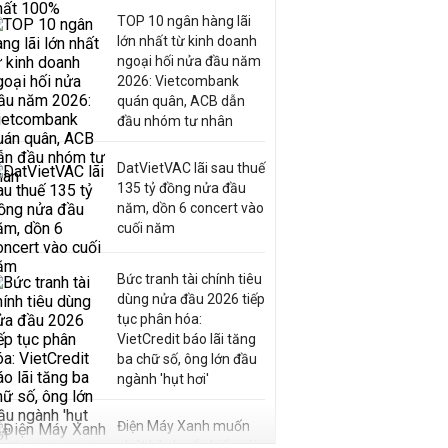
TOP 10 ngân hàng lãi
lớn nhất từ kinh doanh
ngoại hối nửa đầu năm
2026: Vietcombank
quán quân, ACB dẫn
đầu nhóm tư nhân
DatVietVAC lãi sau thuế
135 tỷ đồng nửa đầu
năm, dồn 6 concert vào
cuối năm
Bức tranh tài chính tiêu
dùng nửa đầu 2026 tiếp
tục phân hóa:
VietCredit báo lãi tăng
ba chữ số, ông lớn đầu
ngành 'hụt hơi'
Điện Máy Xanh muốn
phát hành cổ phiếu với