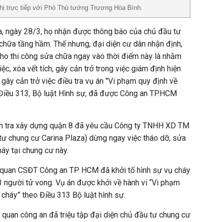
hị trực tiếp với Phó Thủ tướng Trương Hòa Bình.
a, ngày 28/3, họ nhận được thông báo của chủ đầu tư
 chữa tầng hầm. Thế nhưng, đại diện cư dân nhận định,
cho thi công sửa chữa ngay vào thời điểm này là nhằm
ệc, xóa vết tích, gây cản trở trong việc giám định hiện
à gây cản trở việc điều tra vụ án "Vi phạm quy định về
Điều 313, Bộ luật Hình sự, đã được Công an TP.HCM
nh tra xây dựng quận 8 đã yêu cầu Công ty TNHH XD TM
ư chung cư Carina Plaza) dừng ngay việc tháo dỡ, sửa
áy tại chung cư này.
 quan CSĐT Công an TP HCM đã khởi tố hình sự vụ cháy
 người tử vong. Vụ án được khởi về hành vi “Vi phạm
cháy” theo Điều 313 Bộ luật hình sự.
ơ quan công an đã triệu tập đại diện chủ đầu tư chung cư