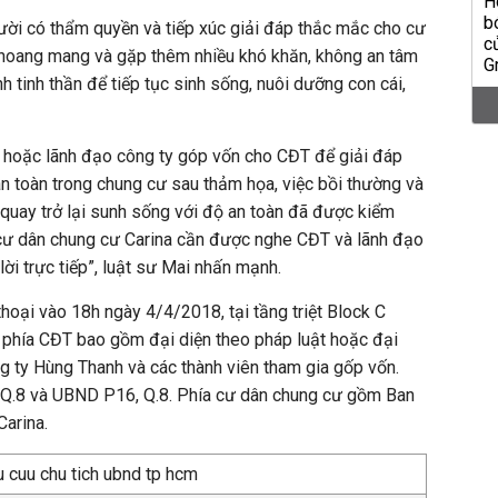
ười có thẩm quyền và tiếp xúc giải đáp thắc mắc cho cư
hoang mang và gặp thêm nhiều khó khăn, không an tâm
 tinh thần để tiếp tục sinh sống, nuôi dưỡng con cái,
hoặc lãnh đạo công ty góp vốn cho CĐT để giải đáp
n toàn trong chung cư sau thảm họa, việc bồi thường và
ể quay trở lại sunh sống với độ an toàn đã được kiểm
c cư dân chung cư Carina cần được nghe CĐT và lãnh đạo
ời trực tiếp”, luật sư Mai nhấn mạnh.
thoại vào 18h ngày 4/4/2018, tại tầng triệt Block C
 phía CĐT bao gồm đại diện theo pháp luật hoặc đại
g ty Hùng Thanh và các thành viên tham gia gốp vốn.
Q.8 và UBND P16, Q.8. Phía cư dân chung cư gồm Ban
Carina.