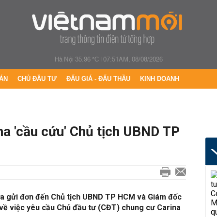
Hà Nội 35.96 °C
|
07:51AM, 08/08/2026
ÁN
CHỦ ĐẦU TƯ
ĐẤU GIÁ - ĐẤU THẦU
KINH DOANH
na 'cầu cứu' Chủ tịch UBND TP
ừa gửi đơn đến Chủ tịch UBND TP HCM và Giám đốc
về việc yêu cầu Chủ đầu tư (CĐT) chung cư Carina