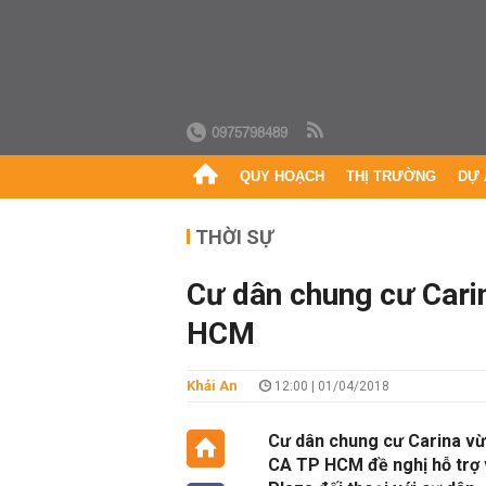
0975798489
QUY HOẠCH
THỊ TRƯỜNG
DỰ 
THỜI SỰ
Cư dân chung cư Cari
HCM
Khải An
12:00 | 01/04/2018
Cư dân chung cư Carina v
CA TP HCM đề nghị hỗ trợ 