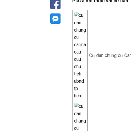
Plaza đối thoại với cư dân.
Cư dân chung cư Cari