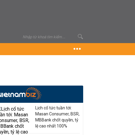
Lịch cổ tức tuần tới:
Masan Consumer, BSR,
MBBank chốt quyền, tỷ
lệ cao nhất 100%