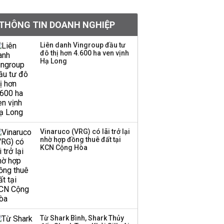
khoản
THÔNG TIN DOANH NGHIỆP
Quy hoạch 4 khu lấn
biển ở Phú Quốc
Liên danh Vingroup đầu tư
đô thị hơn 4.600 ha ven vịnh
Hạ Long
Một thương hiệu thời
trang Việt đóng cửa
sau 5 năm hoạt động,
thanh lý toàn bộ cửa
hàng
Vinaruco (VRG) có lãi trở lại
nhờ hợp đồng thuê đất tại
Dự án Sheraton Phú
KCN Cộng Hòa
Quốc bị buộc chấm dứt
hoạt động
Công ty 100 tỷ của
Huấn Hoa Hồng bỗng
Từ Shark Bình, Shark Thủy
dưng ‘biến mất’, một