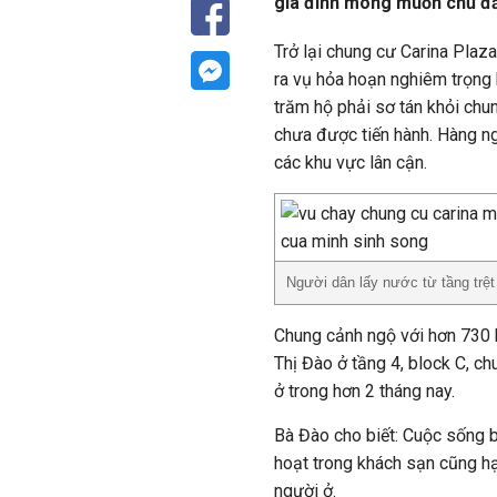
gia đình mong muốn chủ đầ
Trở lại chung cư Carina Plaz
ra vụ hỏa hoạn nghiêm trọng 
trăm hộ phải sơ tán khỏi chu
chưa được tiến hành. Hàng ng
các khu vực lân cận.
Người dân lấy nước từ tầng trệt 
Chung cảnh ngộ với hơn 730 h
Thị Đào ở tầng 4, block C, c
ở trong hơn 2 tháng nay.
Bà Đào cho biết: Cuộc sống bê
hoạt trong khách sạn cũng hạ
người ở.