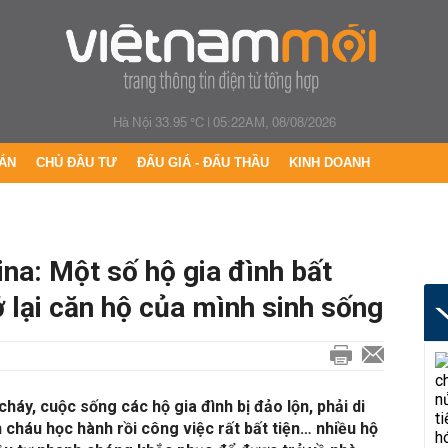
Hà Nội 33.95 °C
|
05:22AM, 08/08/2026
ÁN
CHỦ ĐẦU TƯ
ĐẤU GIÁ - ĐẤU THẦU
KINH DOANH
na: Một số hộ gia đình bất
 lại căn hộ của mình sinh sống
cháy, cuộc sống các hộ gia đình bị đảo lộn, phải di
 cháu học hành rồi công việc rất bất tiện… nhiều hộ