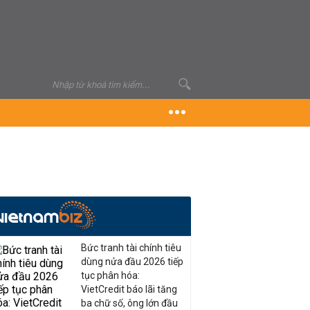
Bức tranh tài chính tiêu
dùng nửa đầu 2026 tiếp
tục phân hóa:
VietCredit báo lãi tăng
ba chữ số, ông lớn đầu