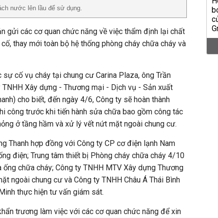
ách nước lên lầu để sử dụng.
n gửi các cơ quan chức năng về việc thẩm định lại chất
 cố, thay mới toàn bộ hệ thống phòng cháy chữa cháy và
 sự cố vụ cháy tại chung cư Carina Plaza, ông Trần
 TNHH Xây dựng - Thương mại - Dịch vụ - Sản xuất
nh) cho biết, đến ngày 4/6, Công ty sẽ hoàn thành
hi công trước khi tiến hành sửa chữa bao gồm công tác
 hỏng ở tầng hầm và xử lý vết nứt mặt ngoài chung cư.
ng Thanh hợp đồng với Công ty CP cơ điện lạnh Nam
hống điện; Trung tâm thiết bị Phòng cháy chữa cháy 4/10
 và ống chữa cháy; Công ty TNHH MTV Xây dựng Thương
 mặt ngoài chung cư và Công ty TNHH Châu Á Thái Bình
inh thực hiện tư vấn giám sát.
hẩn trương làm việc với các cơ quan chức năng để xin