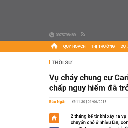
0975798489
QUY HOẠCH
THỊ TRƯỜNG
DỰ 
THỜI SỰ
Vụ cháy chung cư Cari
chấp nguy hiểm đã trở
Bảo Ngân
11:30 | 01/06/2018
2 tháng kể từ khi xảy ra vụ 
chuyển chỗ ở nhiều lần, con