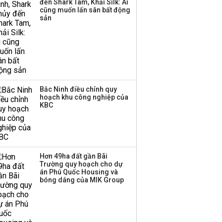
đến Shark Tam, Khải Silk: Ai
công ty khác đã giải thể
cũng muốn lấn sân bất động
sản
Bắc Ninh điều chỉnh quy
hoạch khu công nghiệp của
KBC
Hơn 49ha đất gần Bãi
Trường quy hoạch cho dự
án Phú Quốc Housing và
bóng dáng của MIK Group