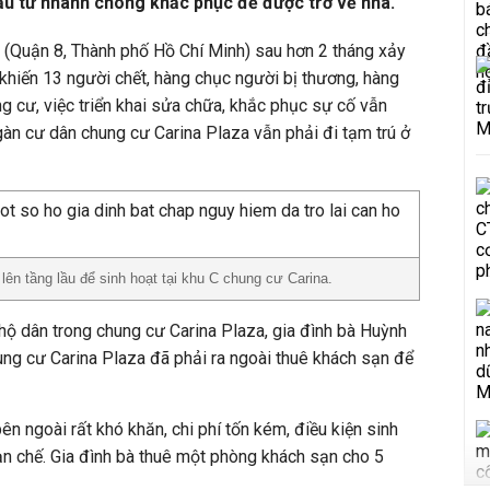
u tư nhanh chóng khắc phục để được trở về nhà.
a (Quận 8, Thành phố Hồ Chí Minh) sau hơn 2 tháng xảy
khiến 13 người chết, hàng chục người bị thương, hàng
ng cư, việc triển khai sửa chữa, khắc phục sự cố vẫn
àn cư dân chung cư Carina Plaza vẫn phải đi tạm trú ở
lên tầng lầu để sinh hoạt tại khu C chung cư Carina.
ộ dân trong chung cư Carina Plaza, gia đình bà Huỳnh
hung cư Carina Plaza đã phải ra ngoài thuê khách sạn để
n ngoài rất khó khăn, chi phí tốn kém, điều kiện sinh
n chế. Gia đình bà thuê một phòng khách sạn cho 5