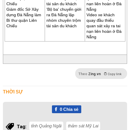
Giám đốc Sở Xây
'Bộ ba' chuyển giới
dựng Đà Nẵng làm
ra Đà Nẵng lập
Video xe khách
Bí thư quận Liên
nhóm chuyên trộm
quay đầu thiếu
Chiểu
tài sản du khách
quan sát xảy ra tai
nạn liên hoàn ở Đà
Nẵng
Theo
Zing.vn
Copy link
THỜI SỰ
0
Chia sẻ
tỉnh Quảng Ngãi
thảm sát Mỹ Lai
Tag: