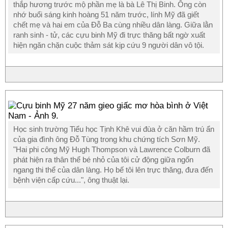
thắp hương trước mộ phần mẹ là bà Lê Thị Binh. Ông còn
nhớ buổi sáng kinh hoàng 51 năm trước, lính Mỹ đã giết
chết mẹ và hai em của Đỗ Ba cùng nhiều dân làng. Giữa lằn
ranh sinh - tử, các cựu binh Mỹ đi trực thăng bất ngờ xuất
hiện ngăn chặn cuộc thảm sát kịp cứu 9 người dân vô tội.
Học sinh trường Tiểu học Tịnh Khê vui đùa ở căn hầm trú ẩn
của gia đình ông Đỗ Tùng trong khu chứng tích Sơn Mỹ.
"Hai phi công Mỹ Hugh Thompson và Lawrence Colburn đã
phát hiện ra thân thể bé nhỏ của tôi cử động giữa ngổn
ngang thi thể của dân làng. Họ bế tôi lên trực thăng, đưa đến
bệnh viện cấp cứu...", ông thuật lại.