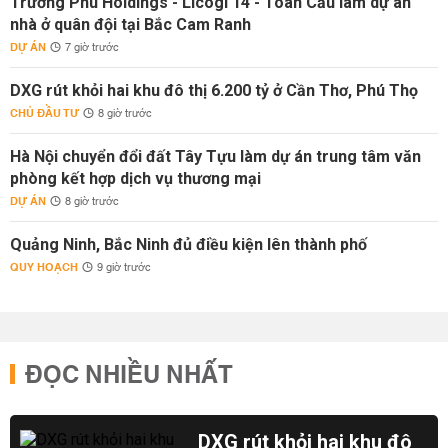
Trường Phú Holdings - Licogi 14 - Toàn Cầu làm dự án
nhà ở quân đội tại Bắc Cam Ranh
DỰ ÁN
7 giờ trước
DXG rút khỏi hai khu đô thị 6.200 tỷ ở Cần Thơ, Phú Thọ
CHỦ ĐẦU TƯ
8 giờ trước
Hà Nội chuyển đổi đất Tây Tựu làm dự án trung tâm văn
phòng kết hợp dịch vụ thương mại
DỰ ÁN
8 giờ trước
Quảng Ninh, Bắc Ninh đủ điều kiện lên thành phố
QUY HOẠCH
9 giờ trước
ĐỌC NHIỀU NHẤT
DXG rút khỏi hai khu đô