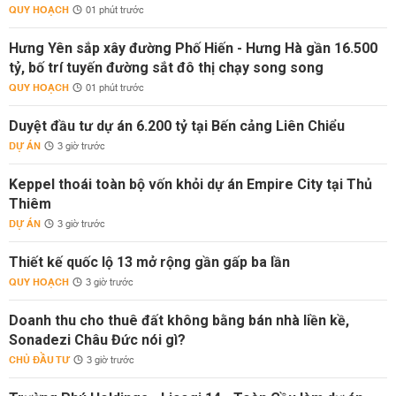
QUY HOẠCH
01 phút trước
Hưng Yên sắp xây đường Phố Hiến - Hưng Hà gần 16.500
tỷ, bố trí tuyến đường sắt đô thị chạy song song
QUY HOẠCH
01 phút trước
Duyệt đầu tư dự án 6.200 tỷ tại Bến cảng Liên Chiểu
DỰ ÁN
3 giờ trước
Keppel thoái toàn bộ vốn khỏi dự án Empire City tại Thủ
Thiêm
DỰ ÁN
3 giờ trước
Thiết kế quốc lộ 13 mở rộng gần gấp ba lần
QUY HOẠCH
3 giờ trước
Doanh thu cho thuê đất không bằng bán nhà liền kề,
Sonadezi Châu Đức nói gì?
CHỦ ĐẦU TƯ
3 giờ trước