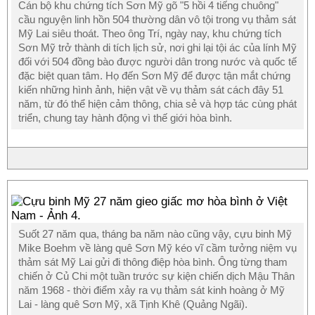
Cán bộ khu chứng tích Sơn Mỹ gõ "5 hồi 4 tiếng chuông"
cầu nguyện linh hồn 504 thường dân vô tội trong vụ thảm sát
Mỹ Lai siêu thoát. Theo ông Trí, ngày nay, khu chứng tích
Sơn Mỹ trở thành di tích lịch sử, nơi ghi lại tội ác của lính Mỹ
đối với 504 đồng bào được người dân trong nước và quốc tế
đặc biệt quan tâm. Họ đến Sơn Mỹ để được tận mắt chứng
kiến những hình ảnh, hiện vật về vụ thảm sát cách đây 51
năm, từ đó thể hiện cảm thông, chia sẻ và hợp tác cùng phát
triển, chung tay hành động vì thế giới hòa bình.
Suốt 27 năm qua, tháng ba năm nào cũng vậy, cựu binh Mỹ
Mike Boehm về làng quê Sơn Mỹ kéo vĩ cầm tưởng niệm vụ
thảm sát Mỹ Lai gửi đi thông điệp hòa bình. Ông từng tham
chiến ở Củ Chi một tuần trước sự kiện chiến dịch Mậu Thân
năm 1968 - thời điểm xảy ra vụ thảm sát kinh hoàng ở Mỹ
Lai - làng quê Sơn Mỹ, xã Tịnh Khê (Quảng Ngãi).