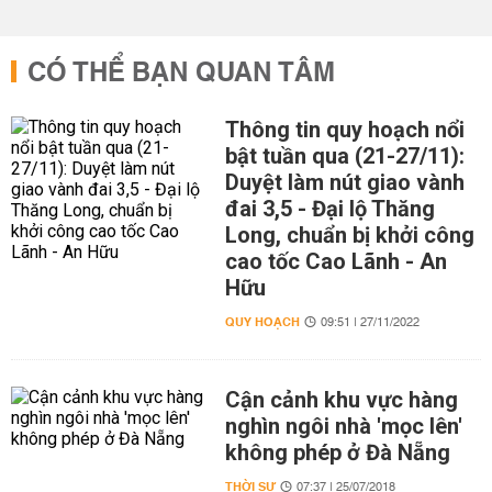
CÓ THỂ BẠN QUAN TÂM
Thông tin quy hoạch nổi
bật tuần qua (21-27/11):
Duyệt làm nút giao vành
đai 3,5 - Đại lộ Thăng
Long, chuẩn bị khởi công
cao tốc Cao Lãnh - An
Hữu
QUY HOẠCH
09:51 | 27/11/2022
Cận cảnh khu vực hàng
nghìn ngôi nhà 'mọc lên'
không phép ở Đà Nẵng
THỜI SỰ
07:37 | 25/07/2018