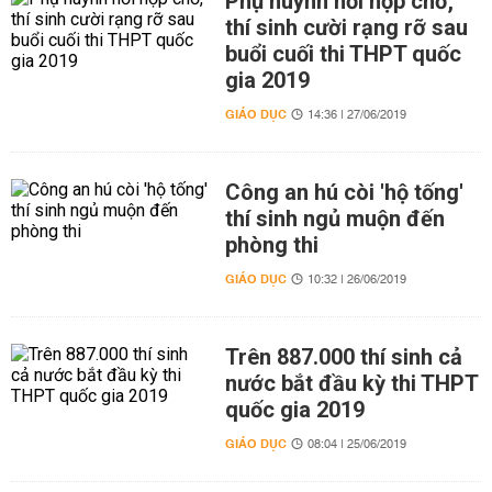
Phụ huynh hồi hộp chờ,
thí sinh cười rạng rỡ sau
buổi cuối thi THPT quốc
gia 2019
GIÁO DỤC
14:36 | 27/06/2019
Công an hú còi 'hộ tống'
thí sinh ngủ muộn đến
phòng thi
GIÁO DỤC
10:32 | 26/06/2019
Trên 887.000 thí sinh cả
nước bắt đầu kỳ thi THPT
quốc gia 2019
GIÁO DỤC
08:04 | 25/06/2019