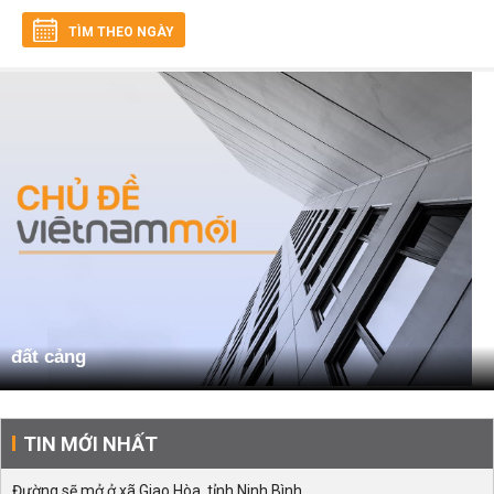
TÌM THEO NGÀY
đất cảng
TIN MỚI NHẤT
Đường sẽ mở ở xã Giao Hòa, tỉnh Ninh Bình