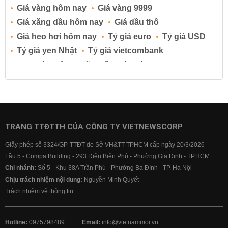
Giá vàng hôm nay
Giá vàng 9999
Giá xăng dầu hôm nay
Giá dầu thô
Giá heo hơi hôm nay
Tỷ giá euro
Tỷ giá USD
Tỷ giá yen Nhật
Tỷ giá vietcombank
Lịch cúp điện
Lãi suất ngân hàng
Lãi suất tiết kiệm
Lãi suất tiền gửi
Lãi suất ngân hàng Agribank
Lãi suất ngân hàng Sacombank
Lãi suất ngân hàng BIDV
TRANG TTĐTTH CỦA CÔNG TY VIETNEWSCORP
Lãi suất ngân hàng Vietinbank
Giấy phép số 3324/GP-TTĐT do Sở VH&TT TPHCM cấp ngày 20/3/2026
Lãi suất ngân hàng Vietcombank
Lầu 5 - Compa Building - 293 Điện Biên Phủ - Phường Gia Định - TP.HCM
Chi nhánh:
Số 5 - Khu 38A Trần Phú - Phường Ba Đình - TP. Hà Nội
Chịu trách nhiệm nội dung:
Nguyễn Minh Quyết
Trách nhiệm về thông tin
Hotline:
0975798489
Email:
info@vietnammoi.vn