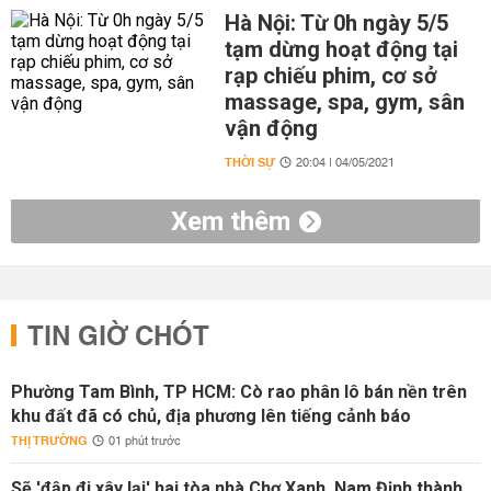
Hà Nội: Từ 0h ngày 5/5
tạm dừng hoạt động tại
rạp chiếu phim, cơ sở
massage, spa, gym, sân
vận động
THỜI SỰ
20:04 | 04/05/2021
Xem thêm
TIN GIỜ CHÓT
Phường Tam Bình, TP HCM: Cò rao phân lô bán nền trên
khu đất đã có chủ, địa phương lên tiếng cảnh báo
THỊ TRƯỜNG
01 phút trước
Sẽ 'đập đi xây lại' hai tòa nhà Chợ Xanh, Nam Định thành