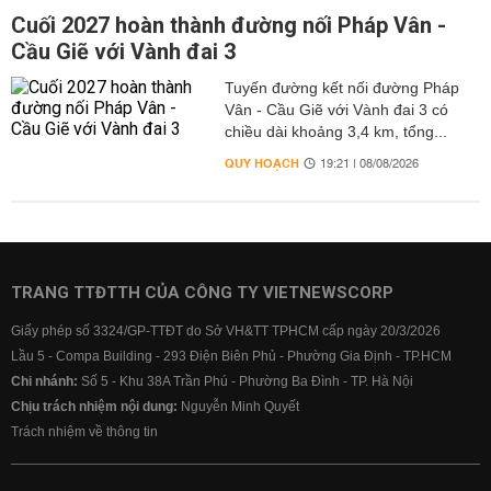
Cuối 2027 hoàn thành đường nối Pháp Vân -
Cầu Giẽ với Vành đai 3
Tuyến đường kết nối đường Pháp
Vân - Cầu Giẽ với Vành đai 3 có
chiều dài khoảng 3,4 km, tổng...
QUY HOẠCH
19:21 | 08/08/2026
TRANG TTĐTTH CỦA CÔNG TY VIETNEWSCORP
Giấy phép số 3324/GP-TTĐT do Sở VH&TT TPHCM cấp ngày 20/3/2026
Lầu 5 - Compa Building - 293 Điện Biên Phủ - Phường Gia Định - TP.HCM
Chi nhánh:
Số 5 - Khu 38A Trần Phú - Phường Ba Đình - TP. Hà Nội
Chịu trách nhiệm nội dung:
Nguyễn Minh Quyết
Trách nhiệm về thông tin