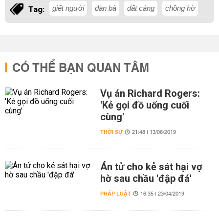
giết người
đàn bà
đất cảng
chồng hờ
Tag:
CÓ THỂ BẠN QUAN TÂM
Vụ án Richard Rogers:
'Kẻ gọi đồ uống cuối
cùng'
THỜI SỰ
21:48 | 13/06/2019
Án tử cho kẻ sát hại vợ
hờ sau chầu 'đập đá'
PHÁP LUẬT
16:35 | 23/04/2019