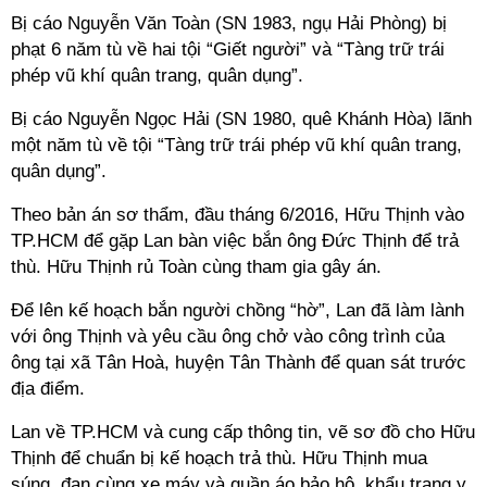
Bị cáo Nguyễn Văn Toàn (SN 1983, ngụ Hải Phòng) bị
phạt 6 năm tù về hai tội “Giết người” và “Tàng trữ trái
phép vũ khí quân trang, quân dụng”.
Bị cáo Nguyễn Ngọc Hải (SN 1980, quê Khánh Hòa) lãnh
một năm tù về tội “Tàng trữ trái phép vũ khí quân trang,
quân dụng”.
Theo bản án sơ thẩm, đầu tháng 6/2016, Hữu Thịnh vào
TP.HCM để gặp Lan bàn việc bắn ông Đức Thịnh để trả
thù. Hữu Thịnh rủ Toàn cùng tham gia gây án.
Để lên kế hoạch bắn người chồng “hờ”, Lan đã làm lành
với ông Thịnh và yêu cầu ông chở vào công trình của
ông tại xã Tân Hoà, huyện Tân Thành để quan sát trước
địa điểm.
Lan về TP.HCM và cung cấp thông tin, vẽ sơ đồ cho Hữu
Thịnh để chuẩn bị kế hoạch trả thù. Hữu Thịnh mua
súng, đạn cùng xe máy và quần áo bảo hộ, khẩu trang y