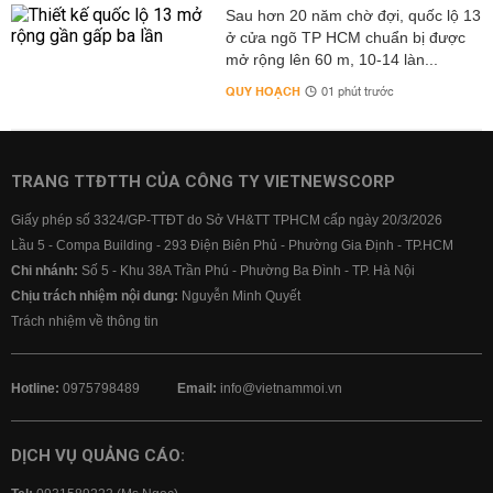
Sau hơn 20 năm chờ đợi, quốc lộ 13
ở cửa ngõ TP HCM chuẩn bị được
mở rộng lên 60 m, 10-14 làn...
QUY HOẠCH
01 phút trước
TRANG TTĐTTH CỦA CÔNG TY VIETNEWSCORP
Giấy phép số 3324/GP-TTĐT do Sở VH&TT TPHCM cấp ngày 20/3/2026
Lầu 5 - Compa Building - 293 Điện Biên Phủ - Phường Gia Định - TP.HCM
Chi nhánh:
Số 5 - Khu 38A Trần Phú - Phường Ba Đình - TP. Hà Nội
Chịu trách nhiệm nội dung:
Nguyễn Minh Quyết
Trách nhiệm về thông tin
Hotline:
0975798489
Email:
info@vietnammoi.vn
DỊCH VỤ QUẢNG CÁO: