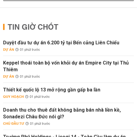
TIN GIỜ CHÓT
Duyệt đầu tư dự án 6.200 tỷ tại Bến cảng Liên Chiểu
DỰ ÁN
01 phút trước
Keppel thoái toàn bộ vốn khỏi dự án Empire City tại Thủ
Thiêm
DỰ ÁN
01 phút trước
Thiết kế quốc lộ 13 mở rộng gần gấp ba lần
QUY HOẠCH
01 phút trước
Doanh thu cho thuê đất không bằng bán nhà liền kề,
Sonadezi Châu Đức nói gì?
CHỦ ĐẦU TƯ
01 phút trước
Trường Phú Holdings - Licogi 14 - Toàn Cầu làm dự án