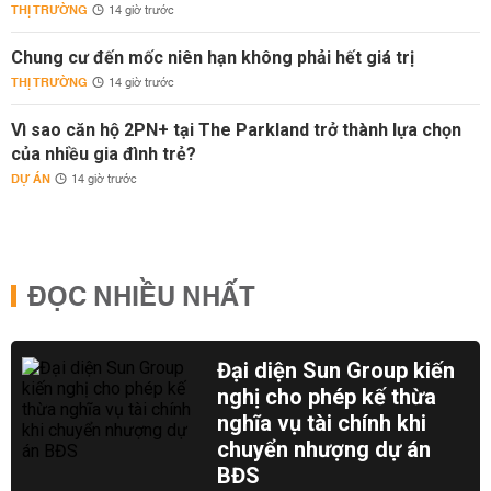
THỊ TRƯỜNG
14 giờ trước
Chung cư đến mốc niên hạn không phải hết giá trị
THỊ TRƯỜNG
14 giờ trước
Vì sao căn hộ 2PN+ tại The Parkland trở thành lựa chọn
của nhiều gia đình trẻ?
DỰ ÁN
14 giờ trước
ĐỌC NHIỀU NHẤT
Đại diện Sun Group kiến
nghị cho phép kế thừa
nghĩa vụ tài chính khi
chuyển nhượng dự án
BĐS