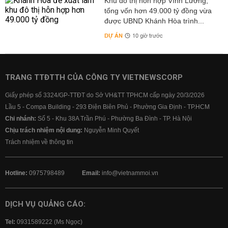
Khu đô thị hỗn hợp Vĩnh Lương,
tổng vốn hơn 49.000 tỷ đồng vừa
được UBND Khánh Hòa trình...
DỰ ÁN
10 giờ trước
TRANG TTĐTTH CỦA CÔNG TY VIETNEWSCORP
Giấy phép số 3324/GP-TTĐT do Sở VH&TT TPHCM cấp ngày 20/3/2026
Lầu 5 - Compa Building - 293 Điện Biên Phủ - Phường Gia Định - TP.HCM
Chi nhánh:
Số 5 - Khu 38A Trần Phú - Phường Ba Đình - TP. Hà Nội
Chịu trách nhiệm nội dung:
Nguyễn Minh Quyết
Trách nhiệm về thông tin
Hotline:
0975798489
Email:
info@vietnammoi.vn
DỊCH VỤ QUẢNG CÁO:
Tel:
0931589222 (Ms Ngọc)