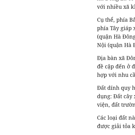
với nhiều xã 
Cụ thể, phía 
phía Tây giáp
(quận Hà Đông
Nội (quận Hà 
Địa bàn xã Đô
đề cập đến ở đ
hợp với nhu c
Đất dính quy 
dụng: Đất cây 
viện, đất trườ
Các loại đất n
được giải tỏa 