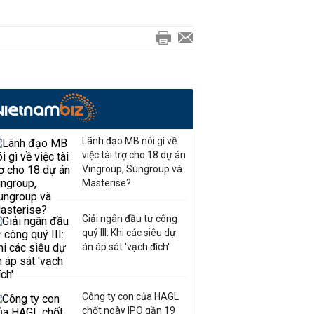
Lãnh đạo MB nói gì về
việc tài trợ cho 18 dự án
Vingroup, Sungroup và
Masterise?
Giải ngân đầu tư công
quý III: Khi các siêu dự
án áp sát 'vạch đích'
Công ty con của HAGL
chốt ngày IPO gần 19