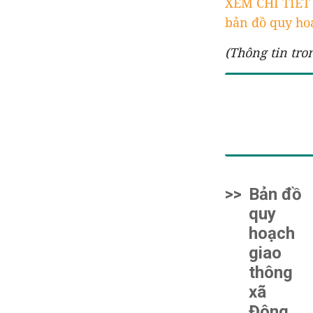
XEM CHI TIẾ
bản đồ quy hoạ
(Thông tin tro
>>
Bản đồ
quy
hoạch
giao
thông
xã
Đông