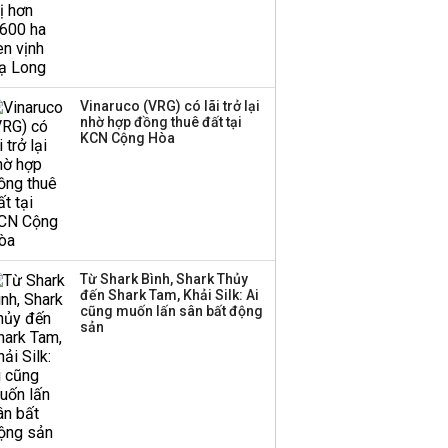
Sản lượng thép Mỹ
phục hồi nhờ thuế quan
Vinaruco (VRG) có lãi trở lại
Chứng khoán Mỹ đồng
nhờ hợp đồng thuê đất tại
KCN Cộng Hòa
loạt giảm điểm khi giá
dầu quay đầu tăng
Tổng Bí thư, Chủ tịch
nước: Làm rõ trách
nhiệm khi dự án chậm
Từ Shark Bình, Shark Thủy
tiến độ, đội vốn
đến Shark Tam, Khải Silk: Ai
cũng muốn lấn sân bất động
sản