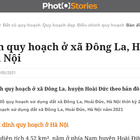
N
CHỦ ĐẦU TƯ
ĐẤU GIÁ - ĐẤU THẦU
KINH DOANH
ở
Đất có quy hoạch
Quy hoạch đẹp
Điều chỉnh quy hoạch
Bản đ
h quy hoạch ở xã Đông La, H
 Nội
2/05/2021
nh quy hoạch ở xã Đông La, huyện Hoài Đức theo bản đồ
đồ quy hoạch sử dụng đất xã Đông La, Hoài Đức, Hà Nội thời kỳ 2
oạch sử dụng đất xã Đông La, Hoài Đức, Hà Nội năm 2021
 dính quy hoạch ở Hà Nội
 diện tích 4,52 km², nằm ở phía Nam huyện Hoài Đức