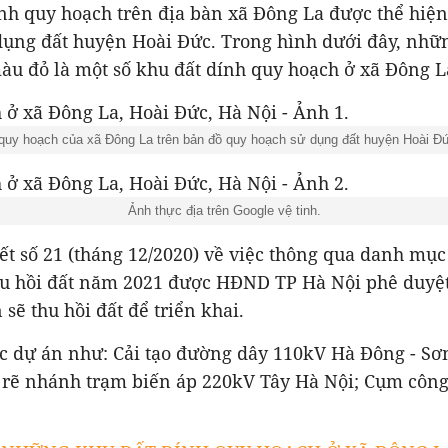
nh quy hoạch trên địa bàn xã Đông La được thể hiện
dụng đất huyện Hoài Đức. Trong hình dưới đây, nhữ
àu đỏ là một số khu đất dính quy hoạch ở xã Đông L
 quy hoạch của xã Đông La trên bản đồ quy hoạch sử dụng đất huyện Hoài Đ
Ảnh thực địa trên Google vệ tinh.
t số 21 (tháng 12/2020) về việc thông qua danh mục
thu hồi đất năm 2021 được HĐND TP Hà Nội phê duyệt
 sẽ thu hồi đất để triển khai.
ác dự án như: Cải tạo đường dây 110kV Hà Đông - Sơ
 rẽ nhánh trạm biến áp 220kV Tây Hà Nội; Cụm côn