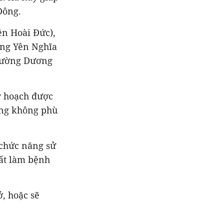
Đông.
ện Hoài Đức),
ờng Yên Nghĩa
phường Dương
y hoạch được
ụng không phù
 chức năng sử
đất làm bệnh
, hoặc sẽ