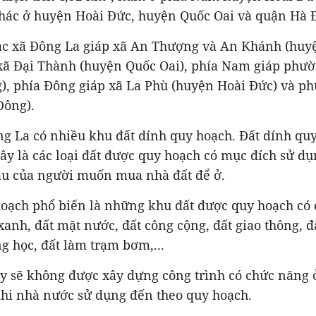
khác ở huyện Hoài Đức, huyện Quốc Oai và quận Hà 
Bắc xã Đông La giáp xã An Thượng và An Khánh (huy
 xã Đại Thành (huyện Quốc Oai), phía Nam giáp phư
), phía Đông giáp xã La Phù (huyện Hoài Đức) và 
Đông).
ng La có nhiều khu đất dính quy hoạch. Đất dính qu
ây là các loại đất được quy hoạch có mục đích sử d
ầu của người muốn mua nhà đất để ở.
hoạch phổ biến là những khu đất được quy hoạch có
xanh, đất mặt nước, đất công cộng, đất giao thông, 
ng học, đất làm trạm bơm,...
ày sẽ không được xây dựng công trình có chức năng ở
khi nhà nước sử dụng đến theo quy hoạch.