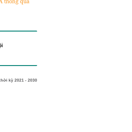
 thông qua
ội