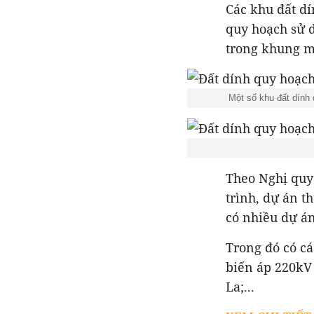
Các khu đất dí
quy hoạch sử 
trong khung m
Một số khu đất dính
Theo Nghị quyế
trình, dự án 
có nhiều dự án
Trong đó có c
biến áp 220kV
La;...