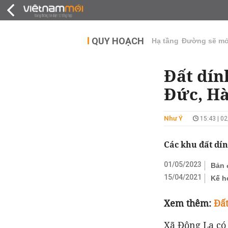
QUY HOẠCH
THỊ TRƯỜNG
DỰ Á
QUY HOẠCH
Hạ tầng
Đường sẽ m
Đất dín
Đức, Hà
Như Ý
15:43 | 0
Các khu đất dí
01/05/2023
Bản 
15/04/2021
Kế h
Xem thêm:
Đất
Xã Đông La có