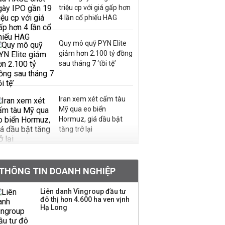
triệu cp với giá gấp hơn
4 lần cổ phiếu HAG
Quy mô quỹ PYN Elite
giảm hơn 2.100 tỷ đồng
sau tháng 7 ‘tồi tệ’
Iran xem xét cấm tàu
Mỹ qua eo biển
Hormuz, giá dầu bật
tăng trở lại
Khối tài sản hàng trăm
tỷ của Huấn Hoa Hồng:
THÔNG TIN DOANH NGHIỆP
Từ biệt thự 50 tỷ, dàn
siêu xe hàng chục tỷ
Liên danh Vingroup đầu tư
đến vườn tùng Nhật đắt
đô thị hơn 4.600 ha ven vịnh
đỏ
Hạ Long