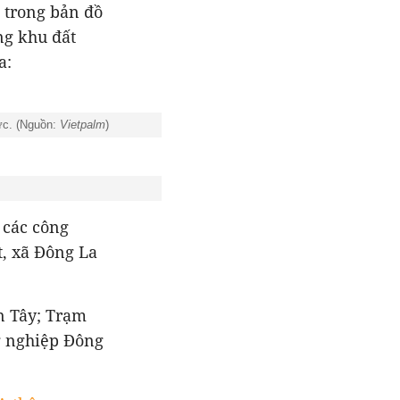
 trong bản đồ
ng khu đất
a:
ức. (Nguồn:
Vietpalm
)
 các công
, xã Đông La
n Tây; Trạm
g nghiệp Đông