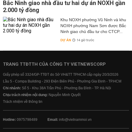
Bắc Ninh giao nhà đầu tư hai dự án NOXH gần
2.000 tỷ đồng
Khu NOXH phường Vũ Ninh và khu
NOXH phường Nam Sơn được Bắc
Ninh giao chủ đầu tư cho CTCP...
DỰ ÁN
14 giờ trước
TRANG TTĐTTH CỦA CÔNG TY VIETNEWSCORP
Giấy phép số 3324/GP-TTĐT do Sở VH&TT TPHCM cấp ngày 20/3/2026
Lầu 5 - Compa Building - 293 Điện Biên Phủ - Phường Gia Định - TP.HCM
Chi nhánh:
Số 5 - Khu 38A Trần Phú - Phường Ba Đình - TP. Hà Nội
Chịu trách nhiệm nội dung:
Nguyễn Minh Quyết
Trách nhiệm về thông tin
Hotline:
0975798489
Email:
info@vietnammoi.vn