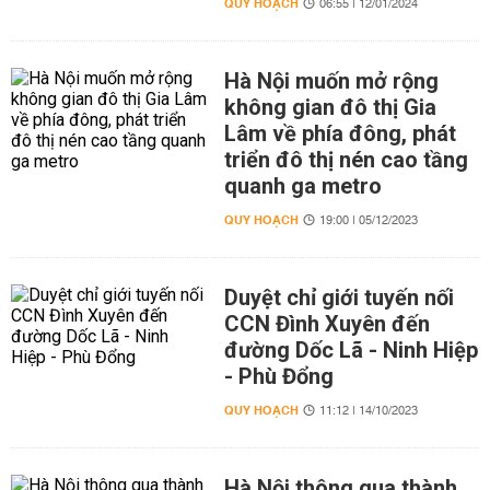
QUY HOẠCH
06:55 | 12/01/2024
Hà Nội muốn mở rộng
không gian đô thị Gia
Lâm về phía đông, phát
triển đô thị nén cao tầng
quanh ga metro
QUY HOẠCH
19:00 | 05/12/2023
Duyệt chỉ giới tuyến nối
CCN Đình Xuyên đến
đường Dốc Lã - Ninh Hiệp
- Phù Đổng
QUY HOẠCH
11:12 | 14/10/2023
Hà Nội thông qua thành