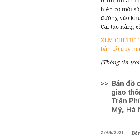
trình, dự án 
hiện có một số
đường vào khu 
Cải tạo nâng c
XEM CHI TIẾ
bản đồ quy ho
(Thông tin tro
>>
Bản đồ 
giao thô
Trần Ph
Mỹ, Hà 
27/06/2021
Bản