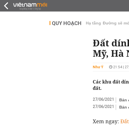
QUY HOẠCH
THỊ TRƯỜNG
DỰ Á
QUY HOẠCH
Hạ tầng
Đường sẽ m
Đất dín
Mỹ, Hà 
Như Ý
21:54 | 2
Các khu đất dí
đất.
27/06/2021
Bản 
27/06/2021
Bản 
Xem ngay:
Đất