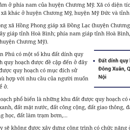
ằm ở phía nam của huyện Chương Mỹ. Xã có diện tíc
u xã khác ở huyện Chương Mỹ, huyện Mỹ Đức và tỉnh
đông xã Hồng Phong giáp xã Đồng Lạc (huyện Chươn
ây giáp tỉnh Hoà Bình; phía nam giáp tỉnh Hoà Bình,
(huyện Chương Mỹ).
n Phú có một số khu đất dính quy
Đất dính quy
nh quy hoạch được đề cập đến ở đây
Đông Xuân, Q
t được quy hoạch có mục đích sử
Nội
ù hợp với nhu cầu của người muốn
ể ở.
hoạch phổ biến là những khu đất được quy hoạch có
xanh, đất mặt nước, đất công cộng, đất giao thông, 
ng học, đất làm trạm bơm,...
ày sẽ không được xây dựng công trình có chức năng ở