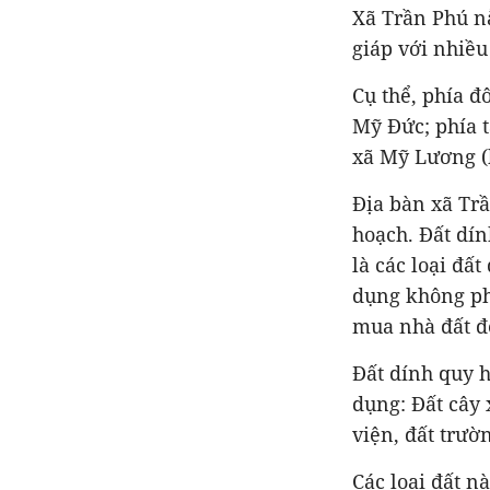
Xã Trần Phú n
giáp với nhiề
Cụ thể, phía 
Mỹ Đức; phía t
xã Mỹ Lương 
Địa bàn xã Trầ
hoạch. Đất dí
là các loại đấ
dụng không ph
mua nhà đất đ
Đất dính quy 
dụng: Đất cây 
viện, đất trườ
Các loại đất n