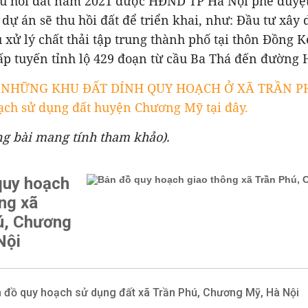
thu hồi đất năm 2021 được HĐND TP Hà Nội phê duyệt
 dự án sẽ thu hồi đất để triển khai, như: Đầu tư xây
xử lý chất thải tập trung thành phố tại thôn Đồng K
ấp tuyến tỉnh lộ 429 đoạn từ cầu Ba Thá đến đường H
T NHỮNG KHU ĐẤT DÍNH QUY HOẠCH Ở XÃ TRẦN PH
ạch sử dụng đất huyện Chương Mỹ tại đây.
ng bài mang tính tham khảo).
quy hoạch
ng xã
ú, Chương
Nội
 đồ quy hoạch sử dụng đất xã Trần Phú, Chương Mỹ, Hà Nội