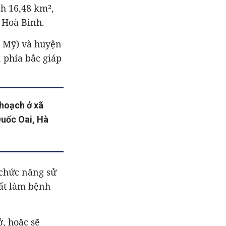
h 16,48 km²,
 Hoà Bình.
g Mỹ) và huyện
 phía bắc giáp
 hoạch ở xã
uốc Oai, Hà
 chức năng sử
đất làm bệnh
, hoặc sẽ