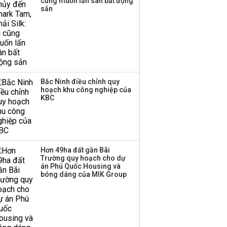
cũng muốn lấn sân bất động
kiệm gia đình thành
sản
nguồn cấp vốn dài hạn
và kinh nghiệm từ
Malaysia
Bắc Ninh điều chỉnh quy
hoạch khu công nghiệp của
KBC
Hơn 49ha đất gần Bãi
Trường quy hoạch cho dự
án Phú Quốc Housing và
bóng dáng của MIK Group