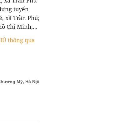
, xã Trần Phú
 dựng tuyến
é, xã Trần Phú;
ồ Chí Minh;...
Ú thông qua