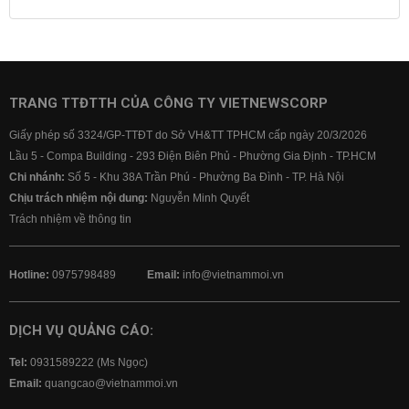
Lãi suất tiết kiệm
Lãi suất tiền gửi
Lãi suất ngân hàng Agribank
Lãi suất ngân hàng Sacombank
Lãi suất ngân hàng BIDV
TRANG TTĐTTH CỦA CÔNG TY VIETNEWSCORP
Lãi suất ngân hàng Vietinbank
Giấy phép số 3324/GP-TTĐT do Sở VH&TT TPHCM cấp ngày 20/3/2026
Lãi suất ngân hàng Vietcombank
Lầu 5 - Compa Building - 293 Điện Biên Phủ - Phường Gia Định - TP.HCM
Chi nhánh:
Số 5 - Khu 38A Trần Phú - Phường Ba Đình - TP. Hà Nội
Chịu trách nhiệm nội dung:
Nguyễn Minh Quyết
Trách nhiệm về thông tin
Hotline:
0975798489
Email:
info@vietnammoi.vn
DỊCH VỤ QUẢNG CÁO:
Tel:
0931589222 (Ms Ngọc)
Email:
quangcao@vietnammoi.vn