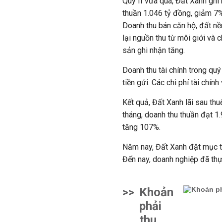
Quý II vừa qua, Đất Xanh ghi
thuần 1.046 tỷ đồng, giảm 7%
Doanh thu bán căn hộ, đất n
lại nguồn thu từ môi giới và 
sản ghi nhận tăng.
Doanh thu tài chính trong quý
tiền gửi. Các chi phí tài chín
Kết quả, Đất Xanh lãi sau thu
tháng, doanh thu thuần đạt 1
tăng 107%.
Năm nay, Đất Xanh đặt mục ti
Đến nay, doanh nghiệp đã th
>>
Khoản
phải
thu