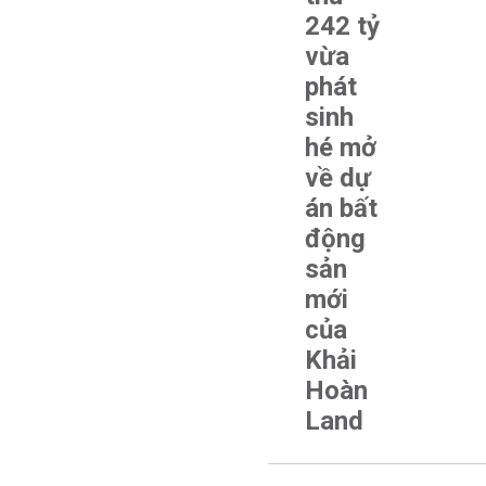
242 tỷ
vừa
phát
sinh
hé mở
về dự
án bất
động
sản
mới
của
Khải
Hoàn
Land