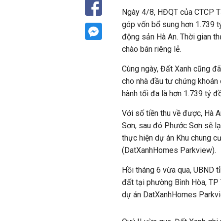
Ngày 4/8, HĐQT của CTCP Tậ
góp vốn bổ sung hơn 1.739 t
động sản Hà An. Thời gian thự
chào bán riêng lẻ.
Cùng ngày, Đất Xanh cũng đã 
cho nhà đầu tư chứng khoán c
hành tối đa là hơn 1.739 tỷ 
Với số tiền thu về được, Hà
Sơn, sau đó Phước Sơn sẽ lạ
thực hiện dự án Khu chung c
(DatXanhHomes Parkview).
Hồi tháng 6 vừa qua, UBND t
đất tại phường Bình Hòa, TP
dự án DatXanhHomes Parkview