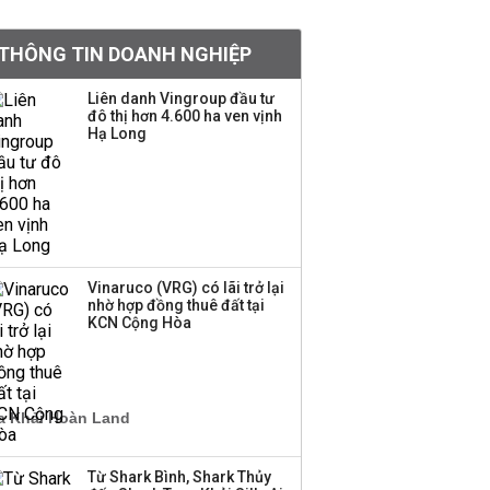
Việt Nam muốn phát
THÔNG TIN DOANH NGHIỆP
triển quỹ hưu trí: Từ tiết
kiệm gia đình thành
Liên danh Vingroup đầu tư
nguồn cấp vốn dài hạn
đô thị hơn 4.600 ha ven vịnh
và kinh nghiệm từ
Hạ Long
Malaysia
Quy mô quỹ PYN Elite
giảm hơn 2.100 tỷ đồng
sau tháng 7 ‘tồi tệ’
Vinaruco (VRG) có lãi trở lại
nhờ hợp đồng thuê đất tại
Iran xem xét cấm tàu
KCN Cộng Hòa
Mỹ qua eo biển
Hormuz, giá dầu bật
tăng trở lại
Thành viên HĐQT
VPBankS xin từ nhiệm
Từ Shark Bình, Shark Thủy