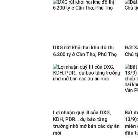
DXG rút khỏi hai khu đô thị
Đất X
6.200 tỷ ở Cần Thơ, Phú Thọ
Chủ t
Lợi nhuận quý III của DXG,
Bất đ
KDH, PDR... dự báo tăng
13/9)
trưởng nhờ mở bán các dự án
miễn 
mới
đầu t