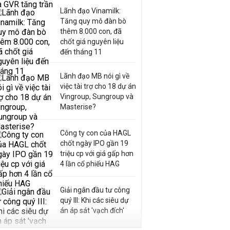
Lãnh đạo Vinamilk:
Tăng quy mô đàn bò
thêm 8.000 con, đã
chốt giá nguyên liệu
đến tháng 11
Lãnh đạo MB nói gì về
việc tài trợ cho 18 dự án
Vingroup, Sungroup và
Masterise?
Công ty con của HAGL
chốt ngày IPO gần 19
triệu cp với giá gấp hơn
4 lần cổ phiếu HAG
Giải ngân đầu tư công
quý III: Khi các siêu dự
án áp sát 'vạch đích'