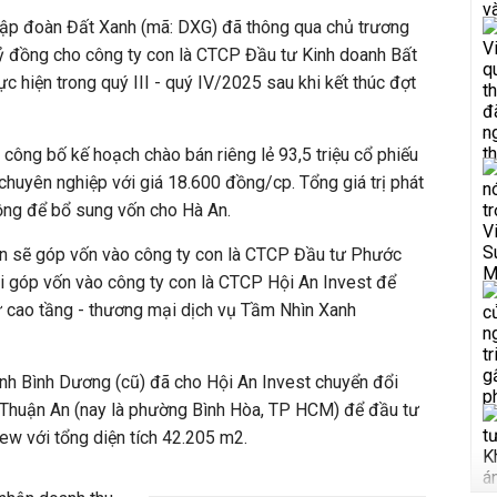
p đoàn Đất Xanh (mã: DXG) đã thông qua chủ trương
ỷ đồng cho công ty con là CTCP Đầu tư Kinh doanh Bất
c hiện trong quý III - quý IV/2025 sau khi kết thúc đợt
công bố kế hoạch chào bán riêng lẻ 93,5 triệu cổ phiếu
huyên nghiệp với giá 18.600 đồng/cp. Tổng giá trị phát
đồng để bổ sung vốn cho Hà An.
 An sẽ góp vốn vào công ty con là CTCP Đầu tư Phước
i góp vốn vào công ty con là CTCP Hội An Invest để
ư cao tầng - thương mại dịch vụ Tầm Nhìn Xanh
ỉnh Bình Dương
(cũ) đã cho Hội An Invest chuyển đổi
 Thuận An (nay là phường Bình Hòa, TP HCM) để đầu tư
 với tổng diện tích 42.205 m2.