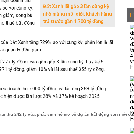
 nhận doanh thu
Đất Xanh lãi gấp 3 lần cùng kỳ
 so với cùng kỳ.
nhờ mảng môi giới, khách hàng
ền giảm, song bù
trả trước gần 1.700 tỷ đồng
cho thuê bất động
 của Đất Xanh tăng 729% so với cùng kỳ, phần lớn là lãi
h và quản lý đều giảm.
ế 277 tỷ đồng, cao gần gấp 3 lần cùng kỳ. Lũy kế 6
.971 tỷ đồng, giảm 10% và lãi sau thuế 355 tỷ đồng,
êu doanh thu 7.000 tỷ đồng và lãi ròng 368 tỷ đồng.
ực hiện được lần lượt 28% và 37% kế hoạch 2025.