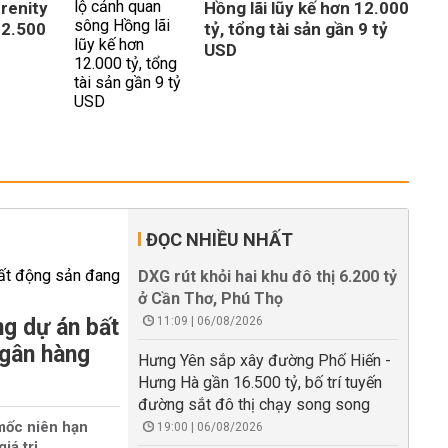
erenity
Hồng lãi lũy kế hơn 12.000
 2.500
tỷ, tổng tài sản gần 9 tỷ
USD
ĐỌC NHIỀU NHẤT
DXG rút khỏi hai khu đô thị 6.200 tỷ
ở Cần Thơ, Phú Thọ
g dự án bất
11:09 | 06/08/2026
ngân hàng
Hưng Yên sắp xây đường Phố Hiến -
Hưng Hà gần 16.500 tỷ, bố trí tuyến
đường sắt đô thị chạy song song
mốc niên hạn
19:00 | 06/08/2026
iá trị