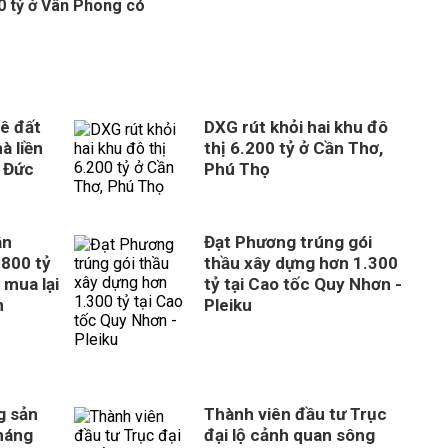
0 tỷ ở Vân Phong có
ê đất
DXG rút khỏi hai khu đô
à liền
thị 6.200 tỷ ở Cần Thơ,
 Đức
Phú Thọ
ân
Đạt Phương trúng gói
800 tỷ
thầu xây dựng hơn 1.300
 mua lại
tỷ tại Cao tốc Quy Nhơn -
n
Pleiku
g sản
Thành viên đầu tư Trục
tháng
đại lộ cảnh quan sông