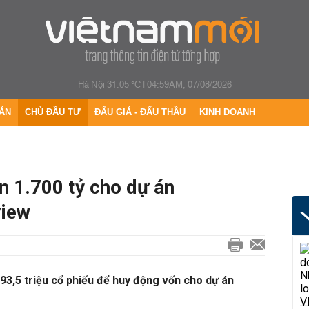
Hà Nội 31.05 °C
|
04:59AM, 07/08/2026
ÁN
CHỦ ĐẦU TƯ
ĐẤU GIÁ - ĐẤU THẦU
KINH DOANH
n 1.700 tỷ cho dự án
iew
93,5 triệu cổ phiếu để huy động vốn cho dự án