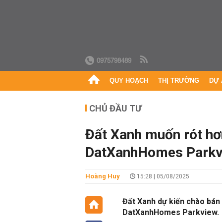
0975798489
QUY HOẠCH
THỊ TRƯỜNG
DỰ 
CHỦ ĐẦU TƯ
Đất Xanh muốn rót hơ
DatXanhHomes Parkv
Hoàng Huy
15:28 | 05/08/2025
Đất Xanh dự kiến chào bán 
DatXanhHomes Parkview.