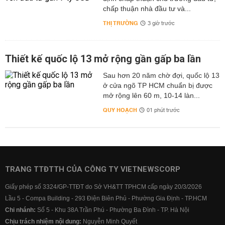
chấp thuận nhà đầu tư và...
THỊ TRƯỜNG
3 giờ trước
Thiết kế quốc lộ 13 mở rộng gần gấp ba lần
Sau hơn 20 năm chờ đợi, quốc lộ 13
ở cửa ngõ TP HCM chuẩn bị được
mở rộng lên 60 m, 10-14 làn...
QUY HOẠCH
01 phút trước
TRANG TTĐTTH CỦA CÔNG TY VIETNEWSCORP
Giấy phép số 3324/GP-TTĐT do Sở VH&TT TPHCM cấp ngày 20/3/2026
Lầu 5 - Compa Building - 293 Điện Biên Phủ - Phường Gia Định - TP.HCM
Chi nhánh:
Số 5 - Khu 38A Trần Phú - Phường Ba Đình - TP. Hà Nội
Chịu trách nhiệm nội dung:
Nguyễn Minh Quyết