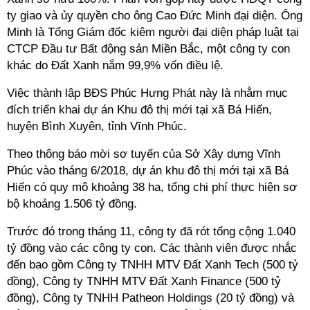
ty giao và ủy quyền cho ông Cao Đức Minh đại diện. Ông
Minh là Tổng Giám đốc kiêm người đại diện pháp luật tại
CTCP Đầu tư Bất động sản Miền Bắc, một công ty con
khác do Đất Xanh nắm 99,9% vốn điều lệ.
Việc thành lập BĐS Phúc Hưng Phát này là nhằm mục
đích triển khai dự án Khu đô thị mới tại xã Bá Hiến,
huyện Bình Xuyên, tỉnh Vĩnh Phúc.
Theo thông báo mời sơ tuyển của Sở Xây dựng Vĩnh
Phúc vào tháng 6/2018, dự án khu đô thị mới tại xã Bá
Hiến có quy mô khoảng 38 ha, tổng chi phí thực hiện sơ
bộ khoảng 1.506 tỷ đồng.
Trước đó trong tháng 11, công ty đã rót tổng cộng 1.040
tỷ đồng vào các công ty con. Các thành viên được nhắc
đến bao gồm Công ty TNHH MTV Đất Xanh Tech (500 tỷ
đồng), Công ty TNHH MTV Đất Xanh Finance (500 tỷ
đồng), Công ty TNHH Patheon Holdings (20 tỷ đồng) và