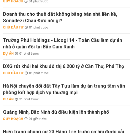
QUY HOẠCH
01 phút trước
Doanh thu cho thuê đất không bằng bán nhà liền kề,
Sonadezi Châu Đức nói gì?
CHỦ ĐẦU TƯ
01 phút trước
Trường Phú Holdings - Licogi 14 - Toàn Cầu làm dự án
nhà ở quân đội tại Bắc Cam Ranh
DỰ ÁN
01 phút trước
DXG rút khỏi hai khu đô thị 6.200 tỷ ở Cần Thơ, Phú Thọ
CHỦ ĐẦU TƯ
01 phút trước
Hà Nội chuyển đổi đất Tây Tựu làm dự án trung tâm văn
phòng kết hợp dịch vụ thương mại
DỰ ÁN
21 phút trước
Quảng Ninh, Bắc Ninh đủ điều kiện lên thành phố
QUY HOẠCH
01 giờ trước
Hiện trạng chung cư 23 Hàng Tre trước cơ hội được cải