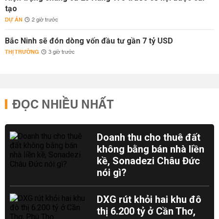
tạo
DỰ ÁN
2 giờ trước
Bắc Ninh sẽ đón dòng vốn đầu tư gần 7 tỷ USD
THỊ TRƯỜNG
3 giờ trước
ĐỌC NHIỀU NHẤT
Doanh thu cho thuê đất
không bằng bán nhà liền
kề, Sonadezi Châu Đức
nói gì?
DXG rút khỏi hai khu đô
thị 6.200 tỷ ở Cần Thơ,