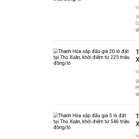
Đ
1
C
g
T
X
Đ
2
P
g
T
X
Đ