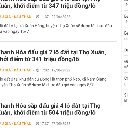
uân, khởi điểm từ 347 triệu đồng/lô
tỉ
B
ẤU GIÁ - ĐẤU THẦU
11:37 | 29/06/2022
tỉ
 lô đất ở tại xã Xuân Hồng, huyện Thọ Xuân sẽ được tổ chức đấu
iá vào ngày 15/7.
B
có
Đư
hanh Hóa đấu giá 7 lô đất tại Thọ Xuân,
hởi điểm từ 341 triệu đồng/lô
Đ
s
ẤU GIÁ - ĐẤU THẦU
17:02 | 19/06/2022
C
 lô đất ở tại khu dân cư Đồng Hà thôn phố Neo, xã Nam Giang,
gi
uyện Thọ Xuân sẽ được tổ chức đấu giá vào ngày 8/7.
9
k
hanh Hóa sắp đấu giá 4 lô đất tại Thọ
uân, khởi điểm từ 504 triệu đồng/lô
ẤU GIÁ - ĐẤU THẦU
17:37 | 27/05/2022