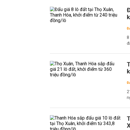
Đ
k
Đ
8
đ
T
k
Đ
2
n
T
X