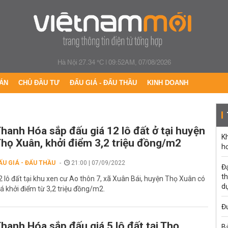
Hà Nội 27.34 °C
|
09:52AM, 07/08/2026
ÁN
CHỦ ĐẦU TƯ
ĐẤU GIÁ - ĐẤU THẦU
KINH DOANH
hanh Hóa sắp đấu giá 12 lô đất ở tại huyện
K
họ Xuân, khởi điểm 3,2 triệu đồng/m2
h
ẤU GIÁ - ĐẤU THẦU
21:00 | 07/09/2022
Đạ
th
2 lô đất tại khu xen cư Ao thôn 7, xã Xuân Bái, huyện Thọ Xuân có
d
iá khởi điểm từ 3,2 triệu đồng/m2.
Đư
hanh Hóa sắp đấu giá 5 lô đất tại Thọ
B