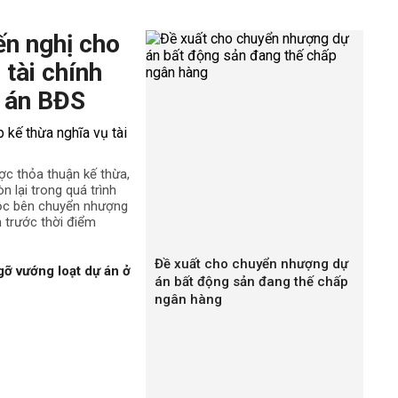
cũng sẽ cung cấp những thông tin đáng chú ý sau đây:
, diện tích khu đất đấu giá theo quy hoạch ở xã,
ến nghị cho
 bàn huyện Thọ Xuân.
 tài chính
giá.
a khu đất được đấu giá.
 án BĐS
iá.
yện Thọ Xuân”
ợc thỏa thuận kế thừa,
 huyện Thọ Xuân là:
n lại trong quá trình
uồn thu cho ngân sách, tạo vốn đầu tư xây dựng cơ sở
uộc bên chuyển nhượng
h trước thời điểm
ường quyền sử dụng đất, thị trường bất động sản.
inh bạch, công bằng xã hội trong hoạt động giao đất,
Đề xuất cho chuyển nhượng dự
gỡ vướng loạt dự án ở
hà nước và lợi ích của người sử dụng đất.
án bất động sản đang thế chấp
ngân hàng