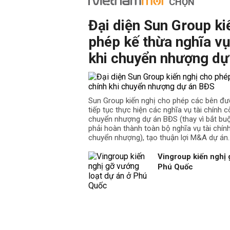
CHỌN
Bên cạnh đó, đấu giá đất Thọ Xuân 
- Thông tin đấu giá đất gồm có vị trí
Đại diện Sun Group ki
phường, thị trấn và huyện trên địa
phép kế thừa nghĩa vụ
- Thời hạn sử dụng của khu đất đấu 
- Giá khởi điểm và giá đặt trước củ
khi chuyển nhượng dự
- Sơ đồ khu đất được đấu giá.
- Hình ảnh mô tả khu đất được đấu g
Mục đích chính của “đấu giá đất hu
Sun Group kiến nghị cho phép các bên đư
Mục tiêu chính của việc đấu giá đất
tiếp tục thực hiện các nghĩa vụ tài chính cò
- Giúp Nhà nước huy động tối đa ng
chuyển nhượng dự án BĐS (thay vì bắt b
hạ tầng và phát triển kinh tế.
phải hoàn thành toàn bộ nghĩa vụ tài chín
- Tạo cơ sở cho sự phát triển thị tr
chuyển nhượng), tạo thuận lợi M&A dự án.
- Góp phần tạo lập sự ổn định, sự m
Vingroup kiến nghị 
cho thuê đất, đảm bảo lợi ích của N
Phú Quốc