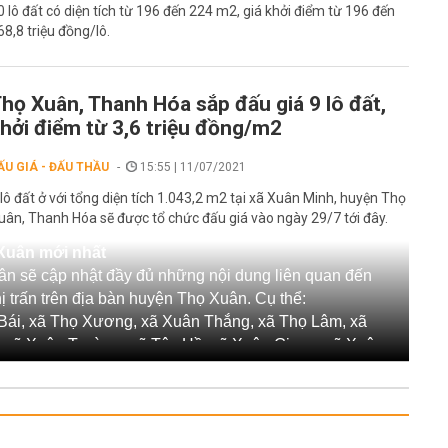
0 lô đất có diện tích từ 196 đến 224 m2, giá khởi điểm từ 196 đến
68,8 triệu đồng/lô.
họ Xuân, Thanh Hóa sắp đấu giá 9 lô đất,
hởi điểm từ 3,6 triệu đồng/m2
ẤU GIÁ - ĐẤU THẦU
15:55 | 11/07/2021
 lô đất ở với tổng diện tích 1.043,2 m2 tại xã Xuân Minh, huyện Thọ
uân, Thanh Hóa sẽ được tổ chức đấu giá vào ngày 29/7 tới đây.
 Xuân mới nhất
ân sẽ cập nhật đầy đủ những nội dung liên quan đến
hị trấn trên địa bàn huyện Thọ Xuân. Cụ thể:
 Bái, xã Thọ Xương, xã Xuân Thắng, xã Thọ Lâm, xã
, xã Xuân Trường, xã Tây Hồ, xã Xuân Giang, xã Xuân
, xã Thọ Lộc, xã Nam Giang, xã Bắc lương, xã Xuân
ân, xã Xuân Lai, xã Xuân Lập, xã Xuân Minh, xã Phú
xã Thuận Minh, xã Thọ Lập
n Thọ Xuân, thị trấn Lam Sơn, thị trấn Sao Vàng.