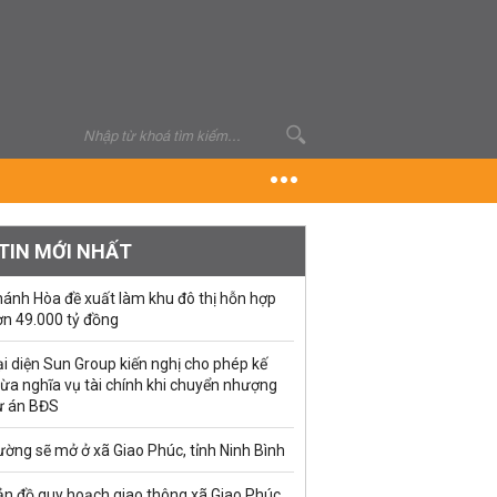
TIN MỚI NHẤT
hánh Hòa đề xuất làm khu đô thị hỗn hợp
ơn 49.000 tỷ đồng
i diện Sun Group kiến nghị cho phép kế
ừa nghĩa vụ tài chính khi chuyển nhượng
ự án BĐS
ờng sẽ mở ở xã Giao Phúc, tỉnh Ninh Bình
ản đồ quy hoạch giao thông xã Giao Phúc,