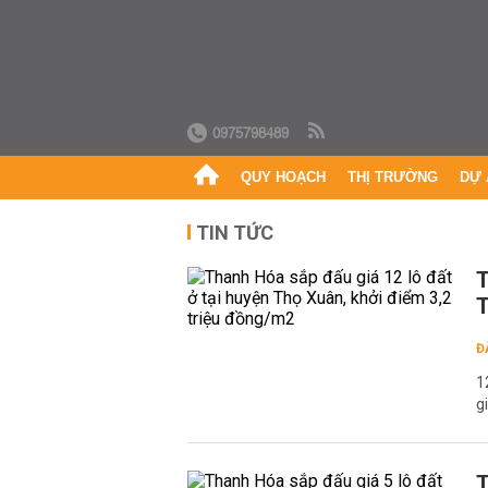
0975798489
QUY HOẠCH
THỊ TRƯỜNG
DỰ 
TIN TỨC
T
T
Đ
1
g
T