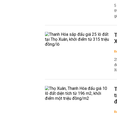
5
t
g
T
X
Đ
2
đ
X
T
t
Đ