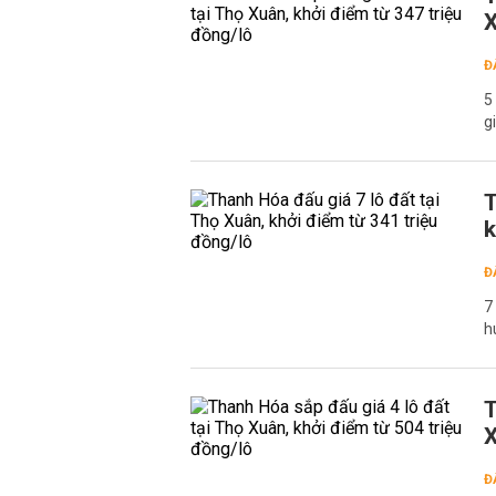
X
Đ
5
g
T
k
Đ
7
h
T
X
Đ