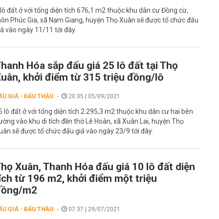
 lô đất ở với tổng diện tích 676,1 m2 thuộc khu dân cư Đồng cừ,
hôn Phúc Gia, xã Nam Giang, huyện Thọ Xuân sẽ được tổ chức đấu
iá vào ngày 11/11 tới đây.
hanh Hóa sắp đấu giá 25 lô đất tại Thọ
uân, khởi điểm từ 315 triệu đồng/lô
ẤU GIÁ - ĐẤU THẦU
20:35 | 05/09/2021
5 lô đất ở với tổng diện tích 2.295,3 m2 thuộc khu dân cư hai bên
ường vào khu di tích đền thờ Lê Hoàn, xã Xuân Lai, huyện Thọ
uân sẽ được tổ chức đấu giá vào ngày 23/9 tới đây.
họ Xuân, Thanh Hóa đấu giá 10 lô đất diện
ích từ 196 m2, khởi điểm một triệu
đồng/m2
ẤU GIÁ - ĐẤU THẦU
07:37 | 29/07/2021