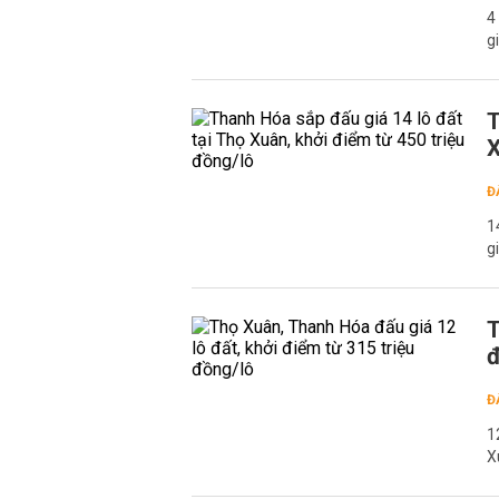
4
g
T
X
Đ
1
g
T
đ
Đ
1
X