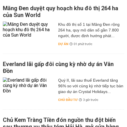
Măng Đen duyệt quy hoạch khu đô thị 264 ha
của Sun World
Khu đô thị số 1 tại Măng Đen rộng
264 ha, quy mô dân số gần 7.800
người, được định hướng phát...
DỰ ÁN
01 phút trước
Everland lãi gấp đôi cùng kỳ nhờ dự án Vân
Đồn
Quý II, lãi sau thuế Everland tăng
96% so với cùng kỳ nhờ tiếp tục bàn
giao dự án Crystal Holidays...
CHỦ ĐẦU TƯ
3 giờ trước
Chủ Kem Tràng Tiền đón nguồn thu đột biến
sau thương vụ thâu tóm Hải Hà, mở cửa hàng