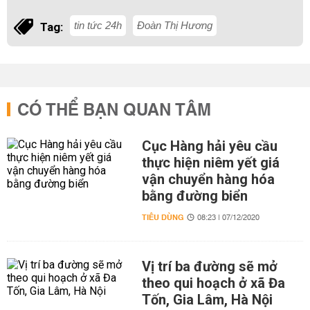
tin tức 24h
Đoàn Thị Hương
Tag:
CÓ THỂ BẠN QUAN TÂM
Cục Hàng hải yêu cầu
thực hiện niêm yết giá
vận chuyển hàng hóa
bằng đường biển
TIÊU DÙNG
08:23 | 07/12/2020
Vị trí ba đường sẽ mở
theo qui hoạch ở xã Đa
Tốn, Gia Lâm, Hà Nội