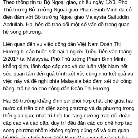
Theo thông tin từ Bộ Ngoại giao, chiều ngày 12/3, Phó
Thủ tướng Bộ trưởng Ngoại giao Phạm Bình Minh đã có
điện đàm với Bộ trưởng Ngoại giao Malaysia Saifuddin
Abdullah. Hai bên đã trao đổi một số vấn đề trong quan
hệ song phương.
Liên quan đến vụ việc công dân Việt Nam Đoàn Thị
Hương bị cáo buộc sát hại 1 người Triều Tiên vào tháng
2/2017 tại Malaysia, Phó Thủ tướng Phạm Bình Minh
khẳng định, lãnh đạo cấp cao và dư luận Việt Nam hết
sức quan tâm đến quá trình xét xử, cũng như kết quả vụ
việc này và đề nghị phía Malaysia bảo đảm xét xử công
bằng, trả tự do cho công dân Đoàn Thị Hương.
Hai Bộ trưởng khẳng định sự phối hợp chặt chẽ giữa hai
nước cả trên bình diện song phương và đa phương trong
thời gian qua; nhất trí tiếp tục tăng cường trao đổi đoàn
cấp cao và các cấp, duy trì đều đặn các cơ chế hợp tác
song phương nhằm không ngừng củng cố và đưa quan
hệ Đối tác chiến lược Việt Nam-Malaysia đi vào chiều