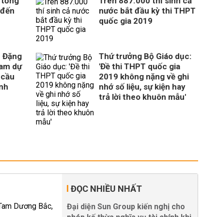
 tống'
Trên 887.000 thí sinh cả
 đến
nước bắt đầu kỳ thi THPT
quốc gia 2019
c Đặng
Thứ trưởng Bộ Giáo dục:
ham dự
'Đề thi THPT quốc gia
y cầu
2019 không nặng về ghi
inh
nhớ số liệu, sự kiện hay
trả lời theo khuôn mẫu'
ĐỌC NHIỀU NHẤT
Đại diện Sun Group kiến nghị cho