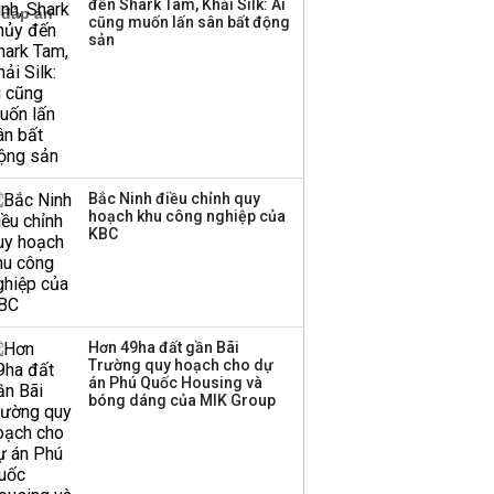
đến Shark Tam, Khải Silk: Ai
công ty khác đã giải thể
cũng muốn lấn sân bất động
sản
Bắc Ninh điều chỉnh quy
hoạch khu công nghiệp của
KBC
Hơn 49ha đất gần Bãi
Trường quy hoạch cho dự
án Phú Quốc Housing và
bóng dáng của MIK Group