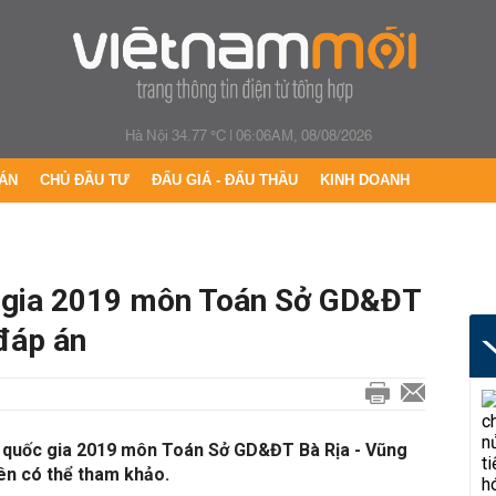
Hà Nội 34.77 °C
|
06:06AM, 08/08/2026
ÁN
CHỦ ĐẦU TƯ
ĐẤU GIÁ - ĐẤU THẦU
KINH DOANH
c gia 2019 môn Toán Sở GD&ĐT
đáp án
T quốc gia 2019 môn Toán Sở GD&ĐT Bà Rịa - Vũng
iên có thể tham khảo.