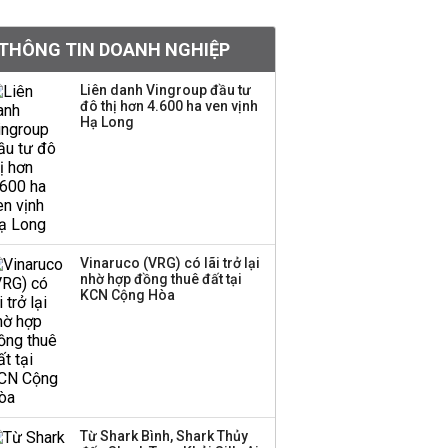
khoản
THÔNG TIN DOANH NGHIỆP
Quy hoạch 4 khu lấn
biển ở Phú Quốc
Liên danh Vingroup đầu tư
đô thị hơn 4.600 ha ven vịnh
Hạ Long
Một thương hiệu thời
trang Việt đóng cửa
sau 5 năm hoạt động,
thanh lý toàn bộ cửa
hàng
Vinaruco (VRG) có lãi trở lại
nhờ hợp đồng thuê đất tại
Dự án Sheraton Phú
KCN Cộng Hòa
Quốc bị buộc chấm dứt
hoạt động
Công ty 100 tỷ của
Huấn Hoa Hồng bỗng
Từ Shark Bình, Shark Thủy
dưng ‘biến mất’, một