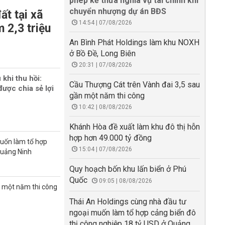
phép kế thừa nghĩa vụ tài chính khi
chuyển nhượng dự án BĐS
ất tại xã
14:54 | 07/08/2026
 2,3 triệu
An Bình Phát Holdings làm khu NOXH
ở Bồ Đề, Long Biên
20:31 | 07/08/2026
 khi thu hồi:
Cầu Thượng Cát trên Vành đai 3,5 sau
ược chia sẻ lợi
gần một năm thi công
10:42 | 08/08/2026
Khánh Hòa đề xuất làm khu đô thị hỗn
hợp hơn 49.000 tỷ đồng
muốn làm tổ hợp
15:04 | 07/08/2026
Quảng Ninh
Quy hoạch bốn khu lấn biển ở Phú
Quốc
09:05 | 08/08/2026
n một năm thi công
Thái An Holdings cùng nhà đầu tư
ngoại muốn làm tổ hợp cảng biển đô
thị công nghiệp 18 tỷ USD ở Quảng