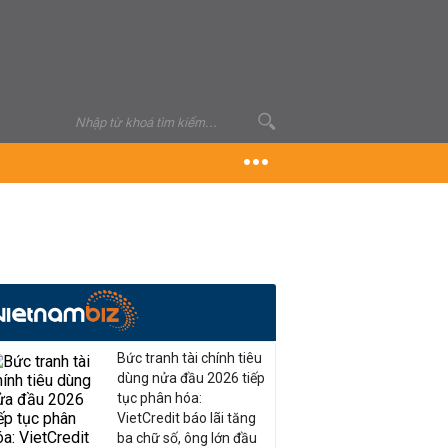
Bức tranh tài chính tiêu
dùng nửa đầu 2026 tiếp
tục phân hóa:
VietCredit báo lãi tăng
ba chữ số, ông lớn đầu