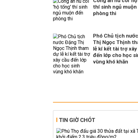
Công an hú còi 'hộ
thí sinh ngủ muộn
phòng thi
Phó Chủ tịch nướ
Thị Ngọc Thịnh t
lễ kí kết tài trợ xâ
đến lớp cho học s
vùng khó khăn
TIN GIỜ CHÓT