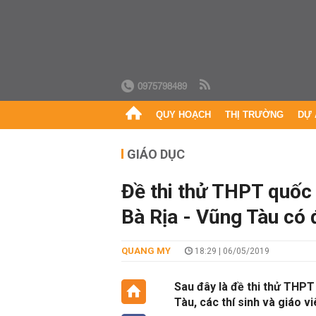
0975798489
QUY HOẠCH
THỊ TRƯỜNG
DỰ 
GIÁO DỤC
Đề thi thử THPT quố
Bà Rịa - Vũng Tàu có 
QUANG MY
18:29 | 06/05/2019
Sau đây là đề thi thử THP
Tàu, các thí sinh và giáo v