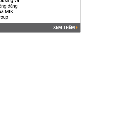
XEM THÊM
Đề thi thử THPT quốc gia
2019 môn Tiếng Anh THPT