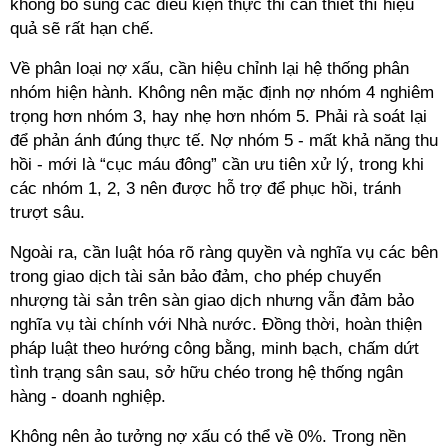
không bổ sung các điều kiện thực thi cần thiết thì hiệu
quả sẽ rất hạn chế.
Về phân loại nợ xấu, cần hiệu chỉnh lại hệ thống phân
nhóm hiện hành. Không nên mặc định nợ nhóm 4 nghiêm
trọng hơn nhóm 3, hay nhẹ hơn nhóm 5. Phải rà soát lại
để phản ánh đúng thực tế. Nợ nhóm 5 - mất khả năng thu
hồi - mới là “cục máu đông” cần ưu tiên xử lý, trong khi
các nhóm 1, 2, 3 nên được hỗ trợ để phục hồi, tránh
trượt sâu.
Ngoài ra, cần luật hóa rõ ràng quyền và nghĩa vụ các bên
trong giao dịch tài sản bảo đảm, cho phép chuyển
nhượng tài sản trên sàn giao dịch nhưng vẫn đảm bảo
nghĩa vụ tài chính với Nhà nước. Đồng thời, hoàn thiện
pháp luật theo hướng công bằng, minh bạch, chấm dứt
tình trạng sân sau, sở hữu chéo trong hệ thống ngân
hàng - doanh nghiệp.
Không nên ảo tưởng nợ xấu có thể về 0%. Trong nền