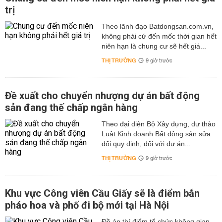
trị
Theo lãnh đạo Batdongsan.com.vn,
không phải cứ đến mốc thời gian hết
niên hạn là chung cư sẽ hết giá...
THỊ TRƯỜNG
9 giờ trước
Đề xuất cho chuyển nhượng dự án bất động
sản đang thế chấp ngân hàng
Theo đại diện Bộ Xây dựng, dự thảo
Luật Kinh doanh Bất động sản sửa
đổi quy định, đối với dự án...
THỊ TRƯỜNG
9 giờ trước
Khu vực Công viên Cầu Giấy sẽ là điểm bắn
pháo hoa và phố đi bộ mới tại Hà Nội
Đề án thí điểm tổ chức không gian