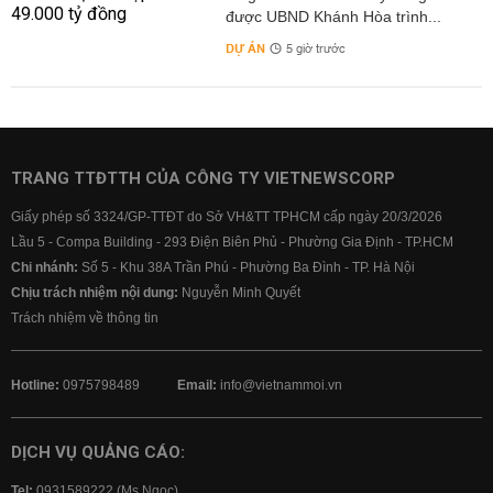
được UBND Khánh Hòa trình...
DỰ ÁN
5 giờ trước
TRANG TTĐTTH CỦA CÔNG TY VIETNEWSCORP
Giấy phép số 3324/GP-TTĐT do Sở VH&TT TPHCM cấp ngày 20/3/2026
Lầu 5 - Compa Building - 293 Điện Biên Phủ - Phường Gia Định - TP.HCM
Chi nhánh:
Số 5 - Khu 38A Trần Phú - Phường Ba Đình - TP. Hà Nội
Chịu trách nhiệm nội dung:
Nguyễn Minh Quyết
Trách nhiệm về thông tin
Hotline:
0975798489
Email:
info@vietnammoi.vn
DỊCH VỤ QUẢNG CÁO:
Tel:
0931589222 (Ms Ngọc)