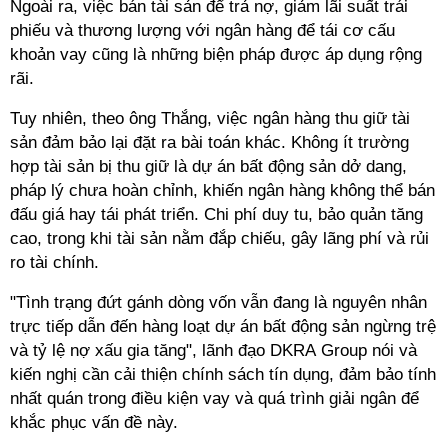
Ngoài ra, việc bán tài sản để trả nợ, giảm lãi suất trái
phiếu và thương lượng với ngân hàng để tái cơ cấu
khoản vay cũng là những biện pháp được áp dụng rộng
rãi.
Tuy nhiên, theo ông Thắng, việc ngân hàng thu giữ tài
sản đảm bảo lại đặt ra bài toán khác. Không ít trường
hợp tài sản bị thu giữ là dự án bất động sản dở dang,
pháp lý chưa hoàn chỉnh, khiến ngân hàng không thể bán
đấu giá hay tái phát triển. Chi phí duy tu, bảo quản tăng
cao, trong khi tài sản nằm đắp chiếu, gây lãng phí và rủi
ro tài chính.
"Tình trạng đứt gánh dòng vốn vẫn đang là nguyên nhân
trực tiếp dẫn đến hàng loạt dự án bất động sản ngừng trệ
và tỷ lệ nợ xấu gia tăng", lãnh đạo DKRA Group nói và
kiến nghị cần cải thiện chính sách tín dụng, đảm bảo tính
nhất quán trong điều kiện vay và quá trình giải ngân để
khắc phục
vấn đề này.