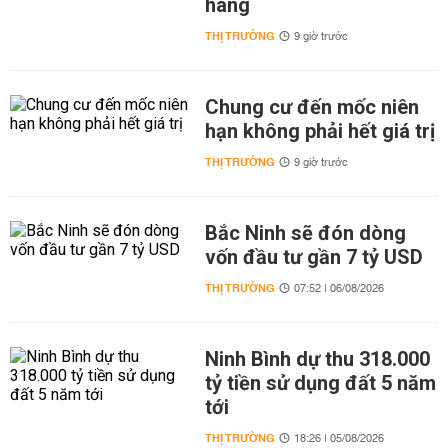
hàng
THỊ TRƯỜNG
9 giờ trước
Chung cư đến mốc niên
hạn không phải hết giá trị
THỊ TRƯỜNG
9 giờ trước
Bắc Ninh sẽ đón dòng
vốn đầu tư gần 7 tỷ USD
THỊ TRƯỜNG
07:52 | 06/08/2026
Ninh Bình dự thu 318.000
tỷ tiền sử dụng đất 5 năm
tới
THỊ TRƯỜNG
18:26 | 05/08/2026