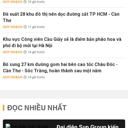
QUY HOẠCH
10 giờ trước
Đề xuất 28 khu đô thị nén dọc đường sắt TP HCM - Cần
Thơ
QUY HOẠCH
11 giờ trước
Khu vực Công viên Cầu Giấy sẽ là điểm bắn pháo hoa và
phố đi bộ mới tại Hà Nội
QUY HOẠCH
14 giờ trước
Bổ sung 27 km đường gom hai bên cao tốc Châu Đốc -
Cần Thơ - Sóc Trăng, hoàn thành sau một năm
QUY HOẠCH
14 giờ trước
ĐỌC NHIỀU NHẤT
Đại diện Sun Group kiến