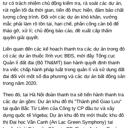
tư có trách nhiệm chủ động kiểm tra, rà soát các dự án,
rút ngắn tối đa thời gian, tiến độ thực hiện, đảm bảo chất
lượng công trình. Đối với các dự án khó khăn, vướng
mắc phải làm rõ tồn tại, hạn chế, phân công cán bộ để
tháo gỡ, xử
lí
; chủ động báo cáo, đề xuất cấp thẩm
quyền giải quyết.
Liên quan đến các kế hoạch thanh tra các dự án trong đó
có các dự án thuộc lĩnh vực BĐS, mới đây Tổng cục
Quản
lí
đất đai (Bộ T
N&MT
) ban hành quyết định thanh
tra việc chấp hành pháp luật trong quản
lí
và sử dụng đất
đai đối với một số địa phương và các dự án bất động sản
trong năm 2020.
Theo đó, tại Hà Nội đoàn thanh tra sẽ tiến hành thanh tra
các dự án gồm: Dự án khu đô thị "Thành phố Giao Lưu"
tại quận Bắc Từ Liêm của Công ty CP đầu tư và xây
dựng quốc tế Vigeba; Dự án khu đô thị mới thuộc khu đô
thị Đại học Vân Canh (An Lạc Green Symphony) tại