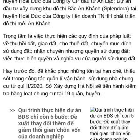
huyện Hoài Đức của Công ty CP đầu tư An Lạc; Dự án
đầu tư xây dựng khu đô thị Bắc An Khánh (Splendora) tại
huyện Hoài Đức của Công ty liên doanh TNHH phát triển
đô thị mới An Khánh.
Trọng tâm là việc thực hiện các quy định của pháp luật
về thu hồi đất, giao đất, cho thuê đất, chuyển mục đích
sử dụng đất; nhận chuyển nhượng quyền sử dụng đất;
việc thực hiện quyền và nghĩa vụ của người sử dụng đất.
Hay trước đó, để khắc phục những tồn tại hạn chế, thiếu
sót trong công tác quản
lí
vận hành, sử dụng nhà chung
cư từ
quí
II/2020, Sở Xây dựng Hà Nội sẽ tiến hành kiểm
tra hàng loạt chung cư tại 19 quận, huyện...
>>
Qui trình thực hiện dự án
BĐS chỉ còn 5 bước: Đề
xuất thay đổi thêm để
giảm thời gian 'chôn' vốn
của doanh nghiệp