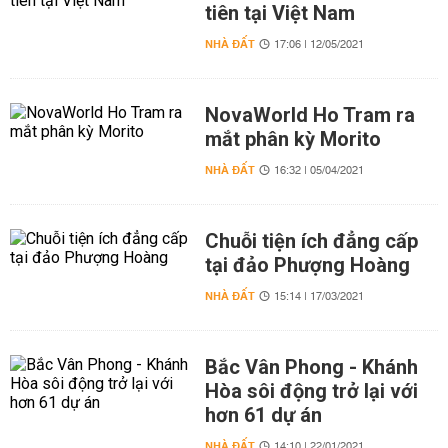
tiên tại Việt Nam
NHÀ ĐẤT
17:06 | 12/05/2021
NovaWorld Ho Tram ra
mắt phân kỳ Morito
NHÀ ĐẤT
16:32 | 05/04/2021
Chuỗi tiện ích đẳng cấp
tại đảo Phượng Hoàng
NHÀ ĐẤT
15:14 | 17/03/2021
Bắc Vân Phong - Khánh
Hòa sôi động trở lại với
hơn 61 dự án
NHÀ ĐẤT
14:10 | 22/01/2021