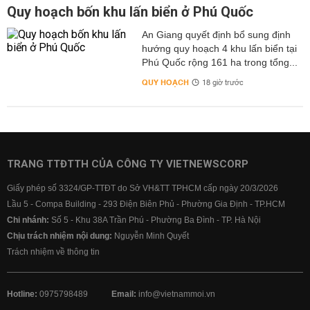
Quy hoạch bốn khu lấn biển ở Phú Quốc
An Giang quyết định bổ sung định
hướng quy hoạch 4 khu lấn biển tại
Phú Quốc rộng 161 ha trong tổng...
QUY HOẠCH
18 giờ trước
TRANG TTĐTTH CỦA CÔNG TY VIETNEWSCORP
Giấy phép số 3324/GP-TTĐT do Sở VH&TT TPHCM cấp ngày 20/3/2026
Lầu 5 - Compa Building - 293 Điện Biên Phủ - Phường Gia Định - TP.HCM
Chi nhánh:
Số 5 - Khu 38A Trần Phú - Phường Ba Đình - TP. Hà Nội
Chịu trách nhiệm nội dung:
Nguyễn Minh Quyết
Trách nhiệm về thông tin
Hotline:
0975798489
Email:
info@vietnammoi.vn