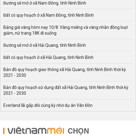
Đường sẽ mở ở xã Nam Đồng, tỉnh Ninh Bình
Bản tin lúc 6h ngày 30/7 của Ban Chỉ đạo Quốc gia
Phòng chống dịch COVID-19 cho biết đã có thêm 9 ca
Đất có quy hoạch ở xã Nam Đồng, tỉnh Ninh Bình
bệnh dương tính với COVID-19 ở Đà Nẵng, Hà Nội. Đến
thời điểm này Việt Nam có 459 ca bệnh
Bảng giá vàng hôm nay 10/8: Vàng miếng và vàng nhẫn đồng loạt
giảm, nữ trang 18K đi xuống
CA BỆNH 451 (BN451): Bệnh nhân nữ, 36 tuổi, là điều
dưỡng Bệnh viện Đà Nẵng. Ngày 27/7/2020 bệnh nhân
Đường sẽ mở ở xã Hải Quang, tỉnh Ninh Bình
được lấy mẫu, kết quả ngày 29/7/2020 dương tính với
SARS-CoV-2.
Đất có quy hoạch ở xã Hải Quang, tỉnh Ninh Bình
CA BỆNH 452 (BN452): Bệnh nhân nam, 52 tuổi, là bệnh
Bản đồ quy hoạch giao thông xã Hải Quang, tỉnh Ninh Bình thời kỳ
nhân đang điều trị tại Bệnh viện Đà Nẵng. Ngày
2021 - 2030
27/7/2020 bệnh nhân được lấy mẫu, kết quả ngày
29/7/2020 dương tính với SARS-CoV-2.
Bản đồ quy hoạch sử dụng đất xã Hải Quang, tỉnh Ninh Bình thời kỳ
2021 - 2030
CA BỆNH 453 (BN453): Bệnh nhân nữ, 56 tuổi, là bệnh
nhân đang điều trị tại Bệnh viện Đà Nẵng. Ngày
Everland lãi gấp đôi cùng kỳ nhờ dự án Vân Đồn
27/7/2020 bệnh nhân được lấy mẫu, kết quả ngày
29/7/2020 dương tính với SARS-CoV-2.
CA BỆNH 454 (BN454): Bệnh nhân nữ, 65 tuổi, là người
CHỌN
nhà đi chăm sóc bệnh nhân tại Bệnh viện Đà Nẵng. Ngày