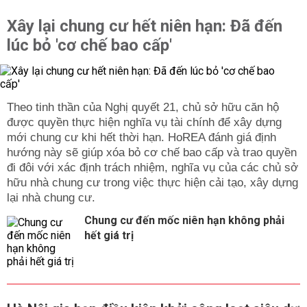
27/7/2020 bệnh nhân được lấy mẫu, kết quả ngày
29/7/2020 dương tính với SARS-CoV-2.
Xây lại chung cư hết niên hạn: Đã đến
CA BỆNH 455 (BN455): Bệnh nhân nữ, 32 tuổi, là bệnh
lúc bỏ 'cơ chế bao cấp'
nhân đang điều trị tại Bệnh viện Đà Nẵng. Ngày
27/7/2020 bệnh nhân được lấy mẫu, kết quả ngày
29/7/2020 dương tính với SARS-CoV-2.
Theo tinh thần của Nghị quyết 21, chủ sở hữu căn hộ
CA BÊNHK 456 (BN456): Bệnh nhân nữ, 57 tuổi, ở
được quyền thực hiện nghĩa vụ tài chính để xây dựng
đường Hải Phòng, quận Hải Châu, Đà Nẵng. Ngày
mới chung cư khi hết thời hạn. HoREA đánh giá định
28/7/2020 bệnh nhân được lấy mẫu, kết quả ngày
hướng này sẽ giúp xóa bỏ cơ chế bao cấp và trao quyền
29/7/2020 dương tính với SARS-CoV-2.
đi đôi với xác định trách nhiệm, nghĩa vụ của các chủ sở
CA BỆNH 457 (BN457): Bệnh nhân nam, 70 tuổi, ở Hùng
hữu nhà chung cư trong việc thực hiện cải tạo, xây dựng
Vương, quận Hải Châu, Đà Nẵng. Ngày 28/7/2020 bệnh
lại nhà chung cư.
nhân được lấy mẫu, kết quả ngày 29/7/2020 dương tính
Chung cư đến mốc niên hạn không phải
với SARS-CoV-2.
hết giá trị
CA BỆNH 458 (BN458): Bệnh nhân nữ, 38 tuổi, ở Hòa
Sơn, Hòa Vang, Đà Nẵng. Ngày 28/7/2020 bệnh nhân
được lấy mẫu, kết quả ngày 29/7/2020 dương tính với
SARS-CoV-2.