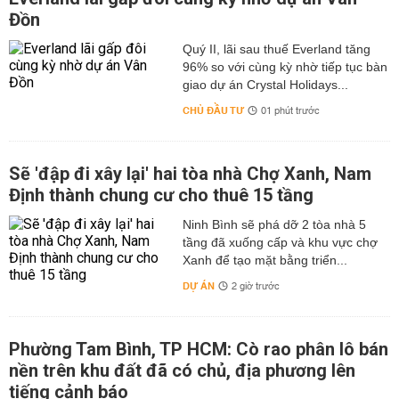
Số người cách ly: Tổng số người tiếp xúc gần và nhập
Đồn
cảnh từ vùng dịch đang được theo dõi sức khỏe (cách
ly): 81.546, trong đó:
Quý II, lãi sau thuế Everland tăng
96% so với cùng kỳ nhờ tiếp tục bàn
- Cách ly tập trung tại bệnh viện: 472
giao dự án Crystal Holidays...
- Cách ly tập trung tại cơ sở khác: 14.213
CHỦ ĐẦU TƯ
01 phút trước
- Cách ly tại nhà, nơi lưu trú: 66.861
Thông tin điều trị COVID-19 mới nhất hiện nay
Sẽ 'đập đi xây lại' hai tòa nhà Chợ Xanh, Nam
Đến thời điểm này đã có 369/459 ca bệnh COVID-19 của
Định thành chung cư cho thuê 15 tầng
nước ta được công bố khỏi bệnh, chiếm 80,4% tổng số
Ninh Bình sẽ phá dỡ 2 tòa nhà 5
ca bệnh.
tầng đã xuống cấp và khu vực chợ
Riêng đối với bệnh nhân người nước ngoài, đến nay có
Xanh để tạo mặt bằng triển...
50 bệnh nhân mang quốc tịch nước ngoài đã được Việt
DỰ ÁN
2 giờ trước
Nam điều trị khỏi. Không có trường hợp bệnh nhân
COVID-19 nặng nào tử vong cho đến thời điểm này.
Tính đến sáng ngày 30/7, trong số các bệnh nhân
Phường Tam Bình, TP HCM: Cò rao phân lô bán
COVID-19 đang điều trị, theo dõi sức khoẻ tại các cơ sở
nền trên khu đất đã có chủ, địa phương lên
y tế, hiện có 12 bệnh nhân có kết quả xét nghiệm âm tính
tiếng cảnh báo