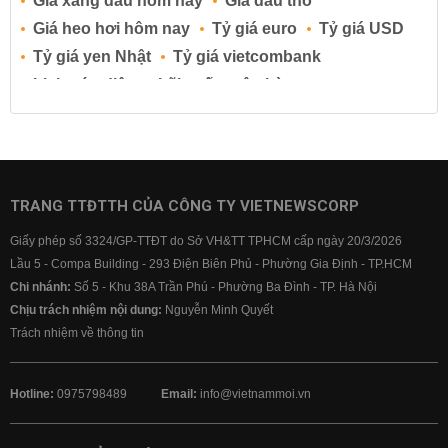
Giá xăng dầu hôm nay
Giá dầu thô
Giá heo hơi hôm nay
Tỷ giá euro
Tỷ giá USD
Tỷ giá yen Nhật
Tỷ giá vietcombank
Lịch cúp điện
Lãi suất ngân hàng
Lãi suất tiết kiệm
Lãi suất tiền gửi
Lãi suất ngân hàng Agribank
Lãi suất ngân hàng Sacombank
Lãi suất ngân hàng BIDV
TRANG TTĐTTH CỦA CÔNG TY VIETNEWSCORP
Lãi suất ngân hàng Vietinbank
Giấy phép số 3324/GP-TTĐT do Sở VH&TT TPHCM cấp ngày 20/3/2026
Lãi suất ngân hàng Vietcombank
Lầu 5 - Compa Building - 293 Điện Biên Phủ - Phường Gia Định - TP.HCM
Chi nhánh:
Số 5 - Khu 38A Trần Phú - Phường Ba Đình - TP. Hà Nội
Chịu trách nhiệm nội dung:
Nguyễn Minh Quyết
Trách nhiệm về thông tin
Hotline:
0975798489
Email:
info@vietnammoi.vn