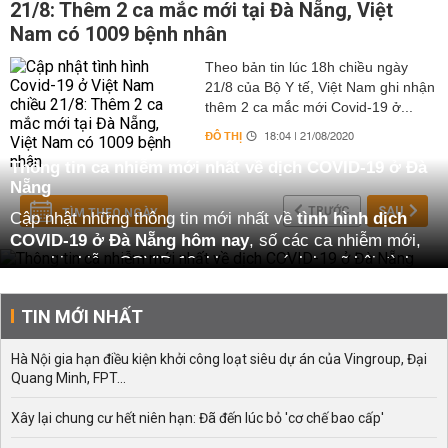
21/8: Thêm 2 ca mắc mới tại Đà Nẵng, Việt
Nam có 1009 bệnh nhân
Theo bản tin lúc 18h chiều ngày
21/8 của Bộ Y tế, Việt Nam ghi nhận
thêm 2 ca mắc mới Covid-19 ở...
ĐÔ THỊ
18:04 | 21/08/2020
Thông tin ca nhiễm mới nhất về dịch COVID-19 ở Đà
Nẵng
TRƯỚC
SAU
TÌM THEO NGÀY
Cập nhật những thông tin mới nhất về
tình hình dịch
COVID-19 ở Đà Nẵng hôm nay
, số các ca nhiễm mới,
ca nghi nhiễm COVID-19, khu vực cách ly xã hội, tình
trạng sức khỏe của bệnh nhân mắc COVID-19 tại Đà
Nẵng, mọi thông tin đều được cập nhật mới nhất mỗi
TIN MỚI NHẤT
ngày
Tình hình dịch COVID-19 ở Đà Nẵng hôm nay
Hà Nội gia hạn điều kiện khởi công loạt siêu dự án của Vingroup, Đại
Quang Minh, FPT...
Trong 16 ca nhiễm COVID-19 mới ở Việt Nam (kể từ ca
416 ở Đà Nẵng) có đến 9/14 ca bệnh ở Đà Nẵng là bệnh
Xây lại chung cư hết niên hạn: Đã đến lúc bỏ 'cơ chế bao cấp'
nhân hoặc nhân viên của Bệnh viện Đà Nẵng.