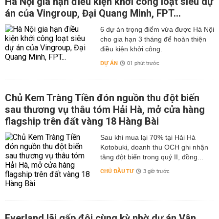
Hà Nội gia hạn điều kiện khởi công loạt siêu dự
CA BỆNH 459 (BN459): Bệnh nhân nam, 76 tuổi, ở
án của Vingroup, Đại Quang Minh, FPT...
Hoàng Hoa Thám, Tây Hồ, Hà Nội. Bệnh nhân đi Đà
Nẵng khoảng 3 tuần nay. Ngày 21/7/2020, bệnh nhân đến
6 dự án trọng điểm vừa được Hà Nội
khám, xét nghiệm tại Bệnh viện C Đà Nẵng do tim nhịp
cho gia hạn 3 tháng để hoàn thiện
nhanh.
điều kiện khởi công.
Ngày 25/7/2020, bệnh nhân ra Hà Nội. Ngày 29/7/2020,
DỰ ÁN
01 phút trước
bệnh nhân được Viện Vệ sinh dịch tễ Trung ương lấy
mẫu giám sát chủ động những người liên quan đến các
khu vực nguy cơ tại Đà Nẵng và có kết quả dương tính
Chủ Kem Tràng Tiền đón nguồn thu đột biến
với vi rút SARS-CoV-2.
sau thương vụ thâu tóm Hải Hà, mở cửa hàng
Tổng số ca nhiễm COVID-19 hiện tại trong nước
flagship trên đất vàng 18 Hàng Bài
- Tính đến 6h ngày 30/7: Việt Nam có tổng cộng 459 ca
Sau khi mua lại 70% tại Hải Hà
mắc COVID-19, trong đó 276 ca nhiễm nhập cảnh được
Kotobuki, doanh thu OCH ghi nhận
cách ly ngay.
tăng đột biến trong quý II, đồng...
CHỦ ĐẦU TƯ
- Số lượng ca mắc mới trong cộng đồng tính từ ngày
3 giờ trước
25/7 đến nay: ghi nhận 43 ca.
- Tính từ 18h ngày 29/7 đến 6h ngày 30/7: ghi nhận 9 ca
mắc mới.
Everland lãi gấp đôi cùng kỳ nhờ dự án Vân