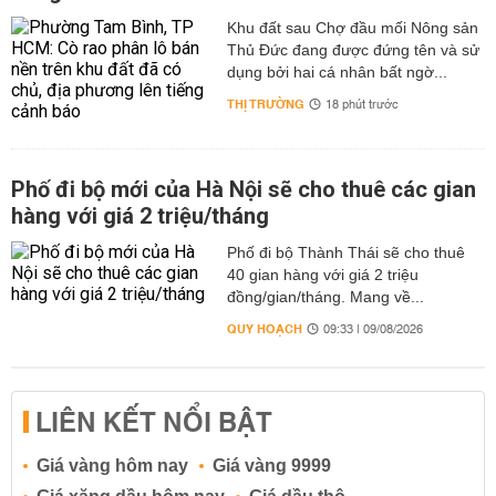
từ 1- 2 lần với virus SARS-CoV-2. Hiện còn 69 bệnh
nhân dương tính với virus gây COVID-19.
Khu đất sau Chợ đầu mối Nông sản
Thủ Đức đang được đứng tên và sử
Hiện Việt Nam có 6 ca bệnh nặng là BN 436, BN 438, BN
dụng bởi hai cá nhân bất ngờ...
437, BN 433, BN 416, BN 418 đều là những bệnh nhân
THỊ TRƯỜNG
18 phút trước
cao tuổi, có nhiều bệnh lý nền đi kèm, trong đó ca bệnh
416 và 437 hiện đang được can thiệp ECMO.
Phố đi bộ mới của Hà Nội sẽ cho thuê các gian
hàng với giá 2 triệu/tháng
Phố đi bộ Thành Thái sẽ cho thuê
40 gian hàng với giá 2 triệu
đồng/gian/tháng. Mang về...
QUY HOẠCH
09:33 | 09/08/2026
LIÊN KẾT NỔI BẬT
Giá vàng hôm nay
Giá vàng 9999