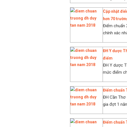
Cập nhật điể
hơn 70 trườn
Điểm chuẩn 2
chính xác nhấ
ĐH Y dược Th
điểm
ĐH Y dược T
mức điểm chu
Điểm chuẩn 
ĐH Cần Thơ c
gia đợt 1 nă
Điểm chuẩn 