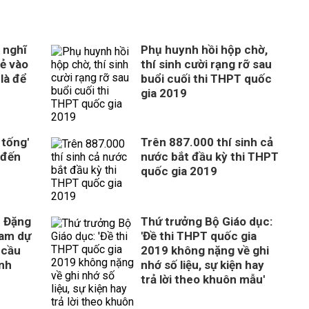
 nghĩ
Phụ huynh hồi hộp chờ,
rẻ vào
thí sinh cười rạng rỡ sau
là để
buổi cuối thi THPT quốc
gia 2019
 tống'
Trên 887.000 thí sinh cả
 đến
nước bắt đầu kỳ thi THPT
quốc gia 2019
c Đặng
Thứ trưởng Bộ Giáo dục:
ham dự
'Đề thi THPT quốc gia
y cầu
2019 không nặng về ghi
inh
nhớ số liệu, sự kiện hay
trả lời theo khuôn mẫu'