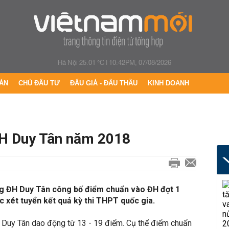
Hà Nội 25.01 °C
|
10:42PM, 07/08/2026
ÁN
CHỦ ĐẦU TƯ
ĐẤU GIÁ - ĐẤU THẦU
KINH DOANH
H Duy Tân năm 2018
g ĐH Duy Tân công bố điểm chuẩn vào ĐH đợt 1
xét tuyển kết quả kỳ thi THPT quốc gia.
Duy Tân dao động từ 13 - 19 điểm. Cụ thể điểm chuẩn