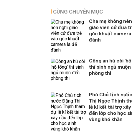
CÙNG CHUYÊN MỤC
Cha mẹ không nên
giáo viên cứ đưa t
góc khuất camera 
đánh
Công an hú còi 'hộ
thí sinh ngủ muộn
phòng thi
Phó Chủ tịch nướ
Thị Ngọc Thịnh t
lễ kí kết tài trợ xâ
đến lớp cho học s
vùng khó khăn