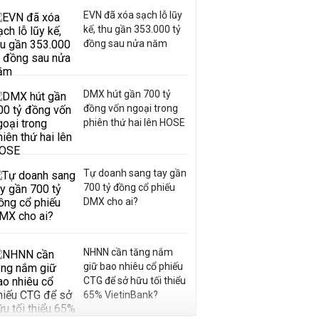
EVN đã xóa sạch lỗ lũy
kế, thu gần 353.000 tỷ
đồng sau nửa năm
DMX hút gần 700 tỷ
đồng vốn ngoại trong
phiên thứ hai lên HOSE
Tự doanh sang tay gần
700 tỷ đồng cổ phiếu
DMX cho ai?
NHNN cần tăng nắm
giữ bao nhiêu cổ phiếu
CTG để sở hữu tối thiểu
65% VietinBank?