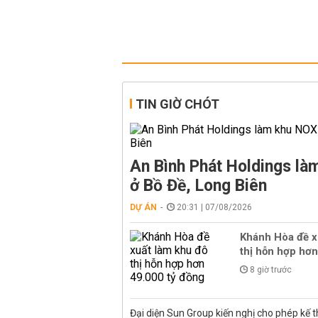
TIN GIỜ CHÓT
An Bình Phát Holdings l
ở Bồ Đề, Long Biên
DỰ ÁN
20:31 | 07/08/2026
Khánh Hòa đề x
thị hỗn hợp hơn
8 giờ trước
Đại diện Sun Group kiến nghị cho phép kế t