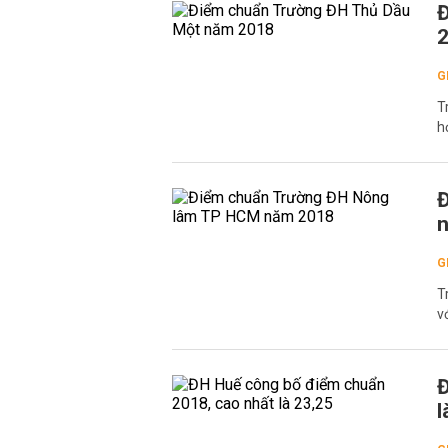
Đ
G
T
h
Đ
G
T
v
Đ
l