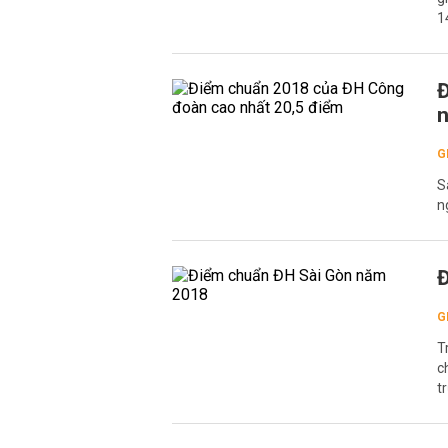
1
Đ
n
G
S
n
Đ
G
T
c
t