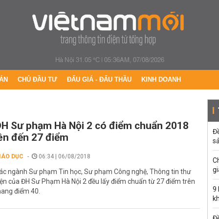
Hà Nội 31.05 °C
|
05:36AM, 07/08/2026
ÁN
CHỦ ĐẦU TƯ
ĐẤU GIÁ - ĐẤU THẦU
KINH DOANH
H Sư phạm Hà Nội 2 có điểm chuẩn 2018
Đ
ên đến 27 điểm
s
IÁO DỤC
06:34 | 06/08/2018
C
gi
ác ngành Sư phạm Tin học, Sư phạm Công nghệ, Thông tin thư
iện của ĐH Sư Phạm Hà Nội 2 đều lấy điểm chuẩn từ 27 điểm trên
9
hang điểm 40.
k
Đề