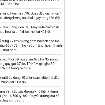
CM - Cần Thơ
iá vàng hôm nay 7/8: Quay đầu giảm hơn 1
iệu đồng/lượng sau hai ngày tăng liên tiếp
u vực Công viên Cầu Giấy sẽ là điểm bắn
áo hoa và phố đi bộ mới tại Hà Nội
ổ sung 27 km đường gom hai bên cao tốc
hâu Đốc - Cần Thơ - Sóc Trăng, hoàn thành
au một năm
 báo thời tiết ngày mai 8/8 Hà Nội nắng
ng gay gắt 37 độ, TP HCM gió giật 50
m/h, Đà Nẵng có mưa
ề xuất áp dụng 10 chính sách đặc thù đầu
 Vành đai 5 Hà Nội
ưng Yên sắp xây đường Phố Hiến - Hưng
 gần 16.500 tỷ, bố trí tuyến đường sắt đô
ị chạy song song