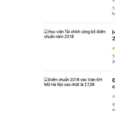
G
T
h
H
G
T
2
Đ
c
G
V
c