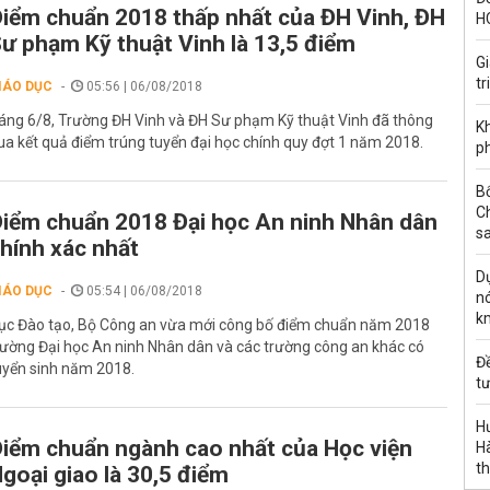
iểm chuẩn 2018 thấp nhất của ĐH Vinh, ĐH
H
ư phạm Kỹ thuật Vinh là 13,5 điểm
G
tr
IÁO DỤC
05:56 | 06/08/2018
áng 6/8, Trường ĐH Vinh và ĐH Sư phạm Kỹ thuật Vinh đã thông
Kh
ua kết quả điểm trúng tuyển đại học chính quy đợt 1 năm 2018.
ph
B
C
iểm chuẩn 2018 Đại học An ninh Nhân dân
s
hính xác nhất
Dự
IÁO DỤC
05:54 | 06/08/2018
nó
k
ục Đào tạo, Bộ Công an vừa mới công bố điểm chuẩn năm 2018
rường Đại học An ninh Nhân dân và các trường công an khác có
Đ
uyển sinh năm 2018.
tư
H
iểm chuẩn ngành cao nhất của Học viện
Hà
th
goại giao là 30,5 điểm