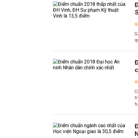
Đ
S
G
S
q
Đ
c
G
C
t
t
Đ
N