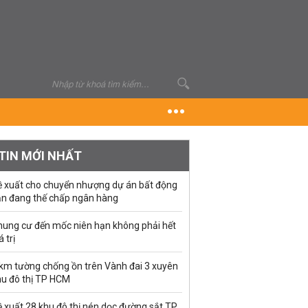
TIN MỚI NHẤT
ề xuất cho chuyển nhượng dự án bất động
ản đang thế chấp ngân hàng
hung cư đến mốc niên hạn không phải hết
á trị
 km tường chống ồn trên Vành đai 3 xuyên
hu đô thị TP HCM
 xuất 28 khu đô thị nén dọc đường sắt TP