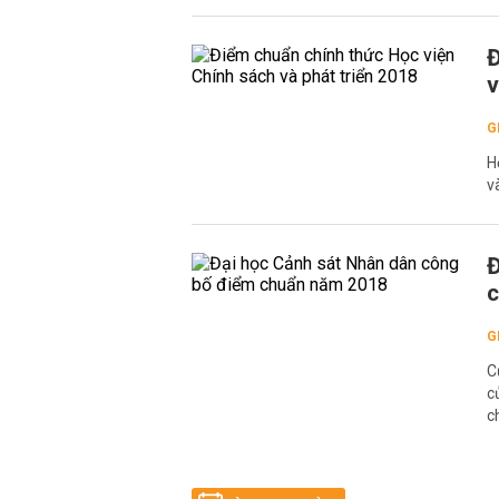
Đ
v
G
H
v
Đ
G
C
c
c