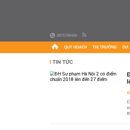
0975798489
QUY HOẠCH
THỊ TRƯỜNG
DỰ 
TIN TỨC
Đ
l
G
C
v
t