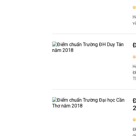
G
H
v
Đ
G
H
Đ
T
Đ
G
Đ
g